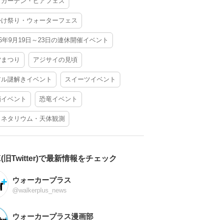
アガーデン・ビアフェス
かけ祭り・ウォーターフェス
26年9月19日～23日の連休開催イベント
夕まつり
アジサイの見頃
アル謎解きイベント
スイーツイベント
酒イベント
恐竜イベント
ラネタリウム・天体観測
X(旧Twitter)で最新情報をチェック
ウォーカープラス
@walkerplus_news
ウォーカープラス漫画部