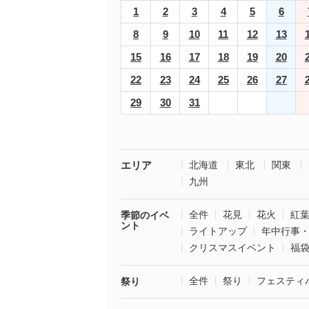
1
2
3
4
5
6
8
9
10
11
12
13
15
16
17
18
19
20
22
23
24
25
26
27
29
30
31
エリア
北海道
東北
関東
九州
全件
花見
花火
紅
季節のイベ
ント
ライトアップ
年中行事
クリスマスイベント
福
全件
祭り
フェスティ
祭り