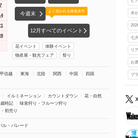
ビ
7
よく使われる検索条件
水
今週末
14
21
20
12月すべてのイベント
28
七
花イベント
体験イベント
リ
物産展・観光フェア
祭り
お
甲信越
東海
北陸
関西
中国
四国
プ
葉
イルミネーション
カウントダウン
花・自然
・歳時記
味覚狩り・フルーツ狩り
袋・初売り
バル・パレード