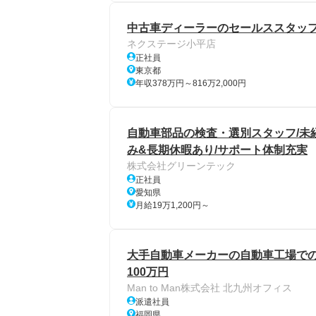
中古車ディーラーのセールススタッフ/
ネクステージ小平店
正社員
東京都
年収378万円～816万2,000円
自動車部品の検査・選別スタッフ/未
み&長期休暇あり/サポート体制充実
株式会社グリーンテック
正社員
愛知県
月給19万1,200円～
大手自動車メーカーの自動車工場での
100万円
Man to Man株式会社 北九州オフィス
派遣社員
福岡県