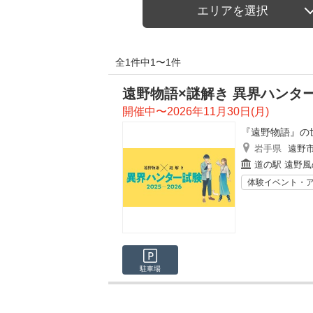
エリアを選択
全1件中1〜1件
遠野物語×謎解き 異界ハンタ
開催中〜2026年11月30日(月)
『遠野物語』の
岩手県
遠野
道の駅 遠野風
体験イベント・
駐車場