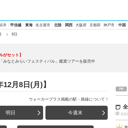
浜市
甲信越
東海
名古屋市
北陸
関西
大阪府
京都府
神戸市
中国
月
8日
ルがセット】
「みなとみらいフェスティバル」鑑賞ツアーを販売中
12月8日(月)】
ウォーカープラス掲載の駅・路線について
全
明日
今週末
8月
第