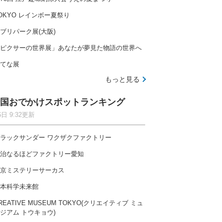
OKYO レインボー夏祭り
ブリパーク展(大阪)
ピクサーの世界展」あなたが夢見た物語の世界へ
てな展
もっと見る
国おでかけスポットランキング
6日 9:32更新
ラックサンダー ワクザクファクトリー
治なるほどファクトリー愛知
京ミステリーサーカス
本科学未来館
REATIVE MUSEUM TOKYO(クリエイティブ ミュ
ジアム トウキョウ)