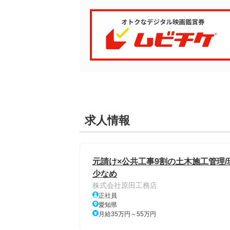
求人情報
元請け×公共工事9割の土木施工管理/現
少なめ
株式会社原田工務店
正社員
愛知県
月給35万円～55万円