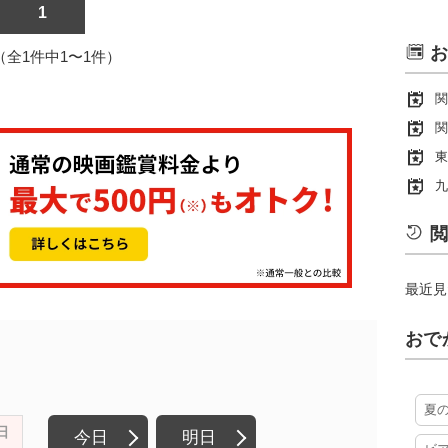
1
お
1（全1件中1〜1件）
関
関
東
九
閲
最近見
おで
夏
日
今日
明日