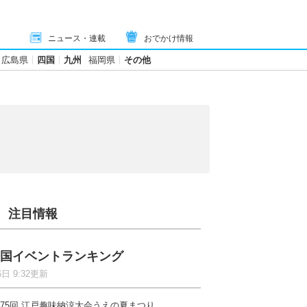
ニュース・連載
おでかけ情報
広島県
四国
九州
福岡県
その他
注目情報
国イベントランキング
6日 9:32更新
75回 江戸趣味納涼大会うえの夏まつり