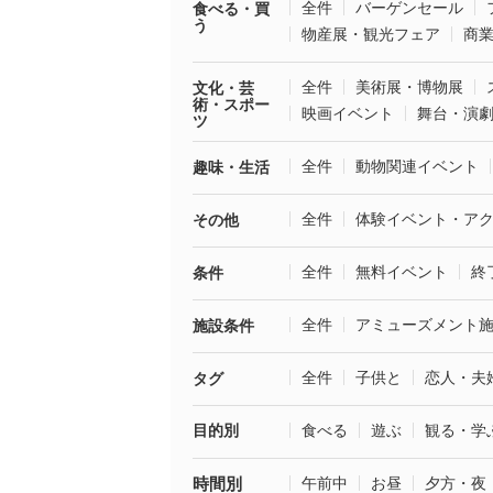
全件
バーゲンセール
食べる・買
う
物産展・観光フェア
商
全件
美術展・博物展
文化・芸
術・スポー
映画イベント
舞台・演
ツ
全件
動物関連イベント
趣味・生活
全件
体験イベント・ア
その他
全件
無料イベント
終
条件
全件
アミューズメント
施設条件
全件
子供と
恋人・夫
タグ
目的別
食べる
遊ぶ
観る・学
時間別
午前中
お昼
夕方・夜