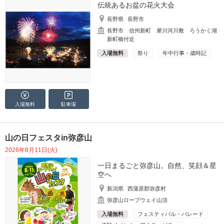
伝統あるお盆の花火大会
長野県
長野市
長野市 信州新町 犀川河川敷 ろうかく湖
新町橋付近
入場無料
祭り
年中行事・歳時記
入場無料
駐車場
山の日フェスタin弥彦山
2026年8月11日(火)
一日まるごと弥彦山。自然、笑顔＆星
空へ
新潟県
西蒲原郡弥彦村
弥彦山ロープウェイ山頂
入場無料
フェスティバル・パレード