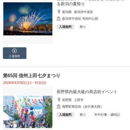
る新潟の夏祭り
新潟県
新潟市中央区
新潟市中央区 市内中心部
入場無料
祭り
入場無料
第65回 信州上田七夕まつり
2026年8月8日(土)・9日(日)
長野県内最大級の商店街イベント
長野県
上田市
海野町商店街（歩行者天国）
入場無料
祭り
年中行事・歳時記