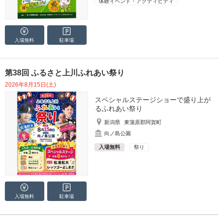
体験イベント・アクティビティ
入場無料
駐車場
第38回 ふるさと上川ふれあい祭り
2026年8月15日(土)
スペシャルステージショーで盛り上が
るふれあい祭り
新潟県
東蒲原郡阿賀町
向ノ島公園
入場無料
祭り
入場無料
駐車場