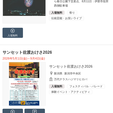
ら春日公園下交差点、8月11日：伊那市役所
西側駐車場
入場無料
祭り
伝統芸能・お笑いライブ
入場無料
サンセット佐渡おけさ2026
2026年5月1日(金)～9月4日(金)
サンセット佐渡おけさ2026
新潟県
新潟市中央区
万代テラスハジマリヒロバ
入場無料
フェスティバル・パレード
体験イベント・アクティビティ