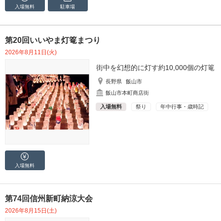
入場無料
駐車場
第20回いいやま灯篭まつり
2026年8月11日(火)
街中を幻想的に灯す約10,000個の灯篭
長野県
飯山市
飯山市本町商店街
入場無料
祭り
年中行事・歳時記
入場無料
第74回信州新町納涼大会
2026年8月15日(土)