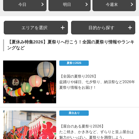
今日
明日
今週末
エリアを選択
目的から探す
【夏休み特集2026】夏祭りへ行こう！全国の夏祭り情報やランキ
ングなど
夏祭り2026
【全国の夏祭り2026】
盆踊りや縁日、七夕祭り、納涼祭など2026年
夏祭り情報をお届け！
屋台あり
【屋台のある夏祭り2026】
たこ焼き、かき氷など、ずらりと並ぶ屋台は
魅力がいっぱい。夏祭りを満喫しよう。