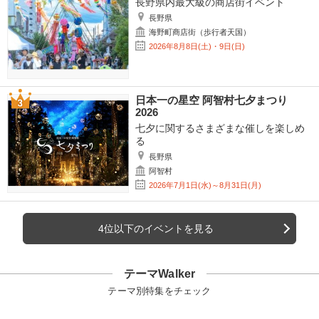
長野県内最大級の商店街イベント
長野県
海野町商店街（歩行者天国）
2026年8月8日(土)・9日(日)
日本一の星空 阿智村七夕まつり
2026
七夕に関するさまざまな催しを楽しめ
る
長野県
阿智村
2026年7月1日(水)～8月31日(月)
4位以下のイベントを見る
テーマWalker
テーマ別特集をチェック