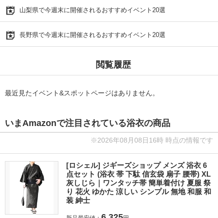
山梨県で今週末に開催されるおすすめイベント20選
長野県で今週末に開催されるおすすめイベント20選
閲覧履歴
最近見たイベント&スポットページはありません。
いまAmazonで注目されている浴衣の商品
※2026年08月08日16時 時点の情報です
[ロシェル] ジギーズショップ メンズ 浴衣 6
点セット (浴衣 帯 下駄 信玄袋 扇子 腰帯) XL
灰しじら｜ワンタッチ帯 簡単着付け 夏服 祭
り 花火 ゆかた 涼しい シンプル 無地 和服 和
装 紳士
6,325
新品最安値：
円