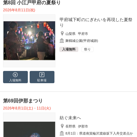
第8回 小江戸甲府の夏祭り
2026年8月11日(祝)
甲府城下町のにぎわいを再現した夏祭
り
山梨県
甲府市
舞鶴城公園(甲府城跡)
入場無料
祭り
入場無料
駐車場
第69回伊那まつり
2026年8月1日(土)・11日(火)
紡ぐ未来へ
長野県
伊那市
8月1日：県道南箕輪沢渡線坂下入舟交差点か