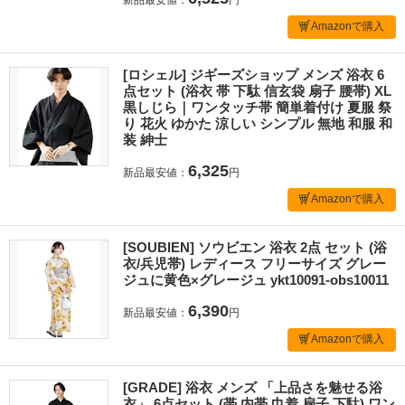
Amazonで購入
[ロシェル] ジギーズショップ メンズ 浴衣 6
点セット (浴衣 帯 下駄 信玄袋 扇子 腰帯) XL
黒しじら｜ワンタッチ帯 簡単着付け 夏服 祭
り 花火 ゆかた 涼しい シンプル 無地 和服 和
装 紳士
6,325
新品最安値：
円
Amazonで購入
[SOUBIEN] ソウビエン 浴衣 2点 セット (浴
衣/兵児帯) レディース フリーサイズ グレー
ジュに黄色×グレージュ ykt10091-obs10011
6,390
新品最安値：
円
Amazonで購入
[GRADE] 浴衣 メンズ 「上品さを魅せる浴
衣」 6点セット (帯 内帯 巾着 扇子 下駄) ワン