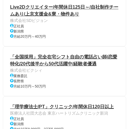
Live2Dクリエイター/年間休日125日～/自社制作チー
ムあり/上京支援金&寮・物件あり
株式会社SDビジョン
正社員
新潟県
月給20万円～40万円
「全国採用」完全在宅シフト自由の電話占い師/恋愛
特化/20代後半から50代活躍中/経験者優遇
株式会社ピクシィ
業務委託
長野県
月給10万円～50万円
「理学療法士/PT」クリニック/年間休日120日以上
医療法人社団大志会 東京ハートリズムクリニック新潟
正社員
新潟県