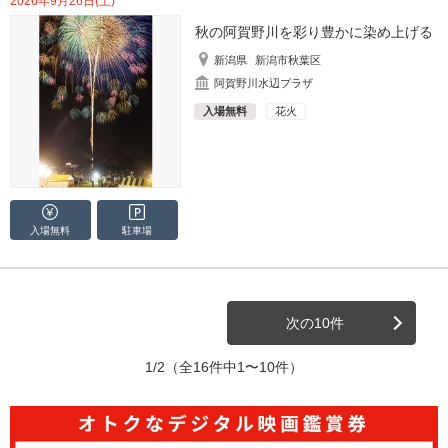
2026年9月26日(土)
秋の阿賀野川を彩り豊かに染め上げる
新潟県
新潟市秋葉区
阿賀野川水辺プラザ
入場無料
花火
入場無料
駐車場
次の10件
1/2
（全16件中1〜10件）