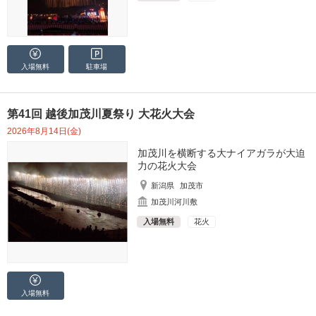
入場無料
駐車場
第41回 越後加茂川夏祭り 大花火大会
2026年8月14日(金)
加茂川を横断する大ナイアガラが大迫
力の花火大会
新潟県
加茂市
加茂川河川敷
入場無料
花火
入場無料