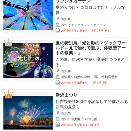
リッシュガーデン
夏のみつけ～ココロはずむカラフルな
夏～
新潟県
みつけイングリッシュガーデン
2026年7月11日(土)～8月23日(日)
夏の特別展「光と影のマジックワー
ルド～見て触れて遊ぶ、体験型アー
トの祭典～」
この夏、自然科学館が魔法につつまれ
る。
新潟県
新潟県立自然科学館 1階 特別展示室
2026年7月18日(土)～9月6日(日)
新潟まつり
住吉祭発祥300年を記念して開催される
新潟の夏祭り
新潟県
新潟市中央区 市内中心部
2026年8月7日(金)～9日(日)