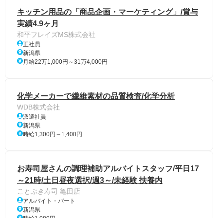
キッチン用品の「商品企画・マーケティング」/賞与
実績4.9ヶ月
和平フレイズMS株式会社
正社員
新潟県
月給22万1,000円～31万4,000円
化学メーカーで繊維素材の品質検査/化学分析
WDB株式会社
派遣社員
新潟県
時給1,300円～1,400円
お寿司屋さんの調理補助アルバイトスタッフ/平日17
～21時/土日昼夜選択/週3～/未経験 扶養内
ことぶき寿司 亀田店
アルバイト・パート
新潟県