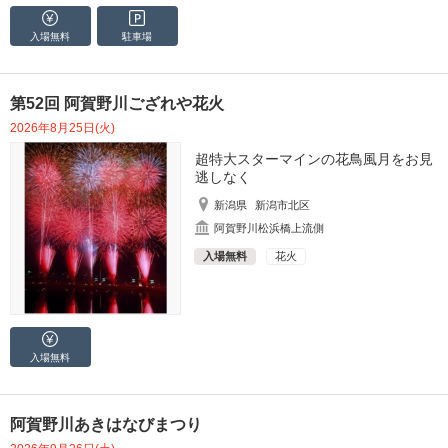
入場無料
駐車場
第52回 阿賀野川ござれや花火
2026年8月25日(火)
超特大スターマインの花鳥風月をお見
逃しなく
新潟県
新潟市北区
阿賀野川松浜橋上流側
入場無料
花火
入場無料
阿賀野川あきはなびまつり