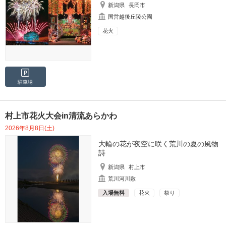
新潟県
長岡市
国営越後丘陵公園
花火
駐車場
村上市花火大会in清流あらかわ
2026年8月8日(土)
大輪の花が夜空に咲く荒川の夏の風物
詩
新潟県
村上市
荒川河川敷
入場無料
花火
祭り