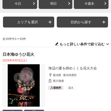
今日
明日
今週末
エリアを選択
目的から探す
全16件中1〜10件
もっと詳しい条件で絞り込む
日本海ゆうひ花火
2026年9月5日(土)
海辺の夏を締めくくる花火大会
新潟県
新潟市西区
新川漁港
入場無料
花火