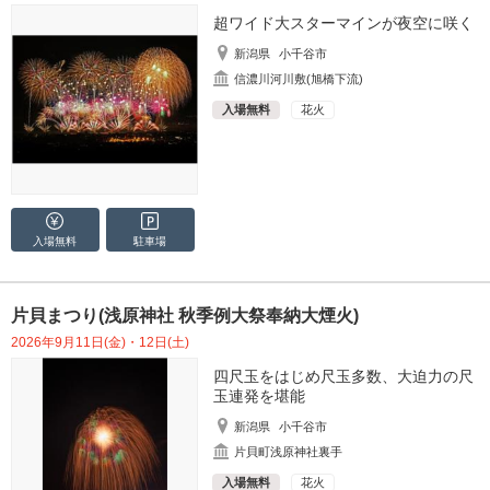
超ワイド大スターマインが夜空に咲く
新潟県
小千谷市
信濃川河川敷(旭橋下流)
入場無料
花火
入場無料
駐車場
片貝まつり(浅原神社 秋季例大祭奉納大煙火)
2026年9月11日(金)・12日(土)
四尺玉をはじめ尺玉多数、大迫力の尺
玉連発を堪能
新潟県
小千谷市
片貝町浅原神社裏手
入場無料
花火