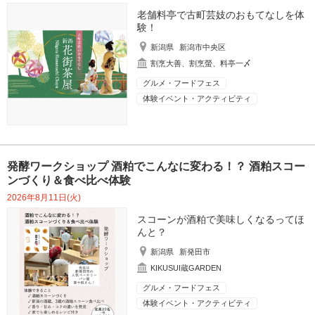
老舗料亭で古町芸妓のおもてなしを体
験！
新潟県
新潟市中央区
割烹大善、割烹螢、料亭一〆
グルメ・フードフェス
体験イベント・アクティビティ
発酵ワークショップ 酒粕でこんなに変わる！？ 酒粕スコー
ンづくり＆食べ比べ体験
2026年8月11日(火)
スコーンが酒粕で美味しくなるってほ
んと？
新潟県
新発田市
KIKUSUI蔵GARDEN
グルメ・フードフェス
体験イベント・アクティビティ