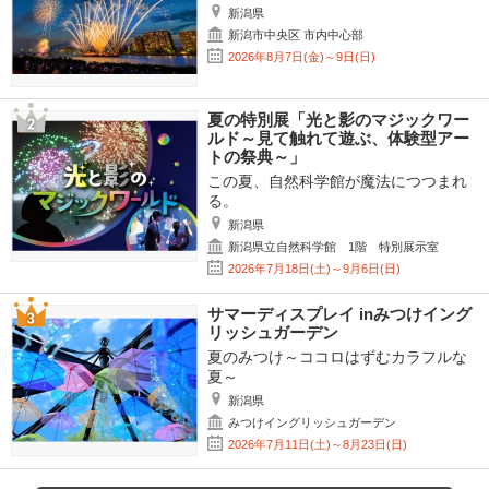
新潟県
新潟市中央区 市内中心部
2026年8月7日(金)～9日(日)
夏の特別展「光と影のマジックワー
ルド～見て触れて遊ぶ、体験型アー
トの祭典～」
この夏、自然科学館が魔法につつまれ
る。
新潟県
新潟県立自然科学館 1階 特別展示室
2026年7月18日(土)～9月6日(日)
サマーディスプレイ inみつけイング
リッシュガーデン
夏のみつけ～ココロはずむカラフルな
夏～
新潟県
みつけイングリッシュガーデン
2026年7月11日(土)～8月23日(日)