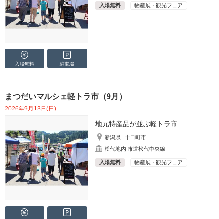
入場無料
物産展・観光フェア
入場無料
駐車場
まつだいマルシェ軽トラ市（9月）
2026年9月13日(日)
地元特産品が並ぶ軽トラ市
新潟県
十日町市
松代地内 市道松代中央線
入場無料
物産展・観光フェア