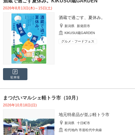
酒蔵で過ごす夏休み。KIKUSUI蔵GARDEN
2026年8月13日(木)～15日(土)
酒蔵で過ごす、夏休み。
新潟県
新発田市
KIKUSUI蔵GARDEN
グルメ・フードフェス
駐車場
まつだいマルシェ軽トラ市（10月）
2026年10月18日(日)
地元特産品が並ぶ軽トラ市
新潟県
十日町市
松代地内 市道松代中央線