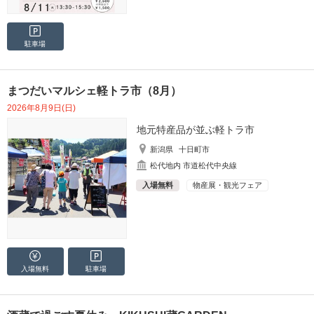
駐車場
まつだいマルシェ軽トラ市（8月）
2026年8月9日(日)
地元特産品が並ぶ軽トラ市
新潟県
十日町市
松代地内 市道松代中央線
入場無料
物産展・観光フェア
入場無料
駐車場