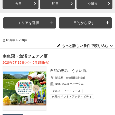
今日
明日
今週末
エリアを選択
目的から探す
全10件中1〜10件
もっと詳しい条件で絞り込む
南魚沼・魚沼フェア／夏
2026年7月15日(水)～9月15日(火)
自然の恵み、うまい酒。
新潟県
南魚沼郡湯沢町
NASPAニューオータニ
グルメ・フードフェス
体験イベント・アクティビティ