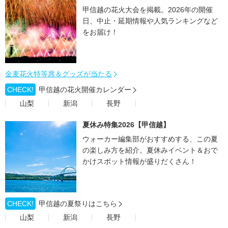
甲信越の花火大会を掲載。2026年の開催
日、中止・延期情報や人気ランキングなど
をお届け！
金麦花火特等席＆グッズが当たる
CHECK!
甲信越の花火開催カレンダー
山梨
新潟
長野
夏休み特集2026【甲信越】
ウォーカー編集部がおすすめする、この夏
の楽しみ方を紹介。夏休みイベント＆おで
かけスポット情報が盛りだくさん！
CHECK!
甲信越の夏祭りはこちら
山梨
新潟
長野