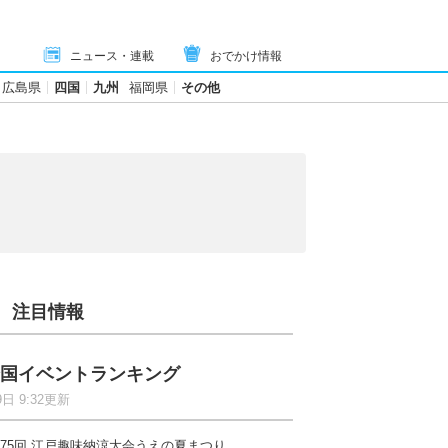
ニュース・連載
おでかけ情報
広島県
四国
九州
福岡県
その他
注目情報
国イベントランキング
9日 9:32更新
75回 江戸趣味納涼大会うえの夏まつり