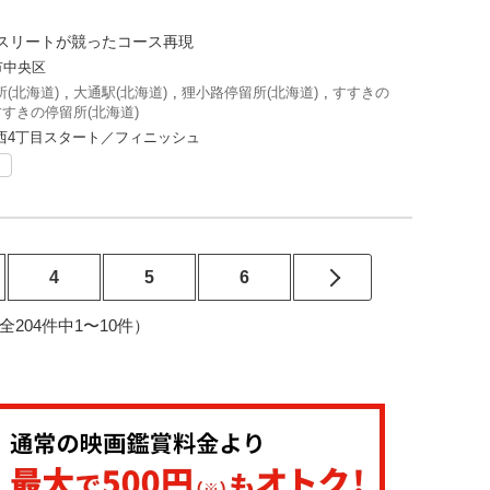
スリートが競ったコース再現
市中央区
(北海道)
,
大通駅(北海道)
,
狸小路停留所(北海道)
,
すすきの
すすきの停留所(北海道)
西4丁目スタート／フィニッシュ
ト
4
5
6
1（全204件中1〜10件）