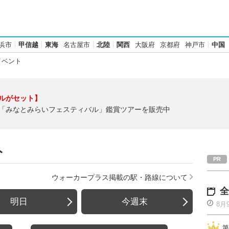
浜市
甲信越
東海
名古屋市
北陸
関西
大阪府
京都府
神戸市
中国
イベント
ルがセット】
「みなとみらいフェスティバル」鑑賞ツアーを販売中
ト
ウォーカープラス掲載の駅・路線について
全
明日
今週末
8月
第