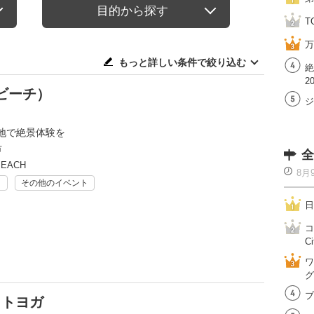
目的から探す
T
万
もっと詳しい条件で絞り込む
絶
2
げビーチ）
ジ
地で絶景体験を
市
全
BEACH
8月
ト
その他のイベント
日
コ
Ci
ワ
グ
ブ
ナイトヨガ