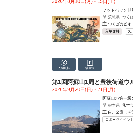
2026年8月10日(月)～15日(土)
フットバッグ世
茨城県
つく
つくばカピオ
入場無料
ス
入場無料
駐車場
第1回阿蘇山1周と豊後街道ウル
2026年9月20日(日)・21日(月)
阿蘇山の第一級
熊本県
熊本
白川公園（※
スポーツイベン