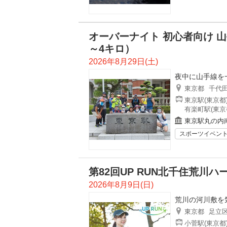
オーバーナイト 初心者向け 山
～4キロ）
2026年8月29日(土)
夜中に山手線を
東京都
千代
東京駅(東京都
有楽町駅(東京
東京駅丸の内
スポーツイベン
第82回UP RUN北千住荒川
2026年8月9日(日)
荒川の河川敷を
東京都
足立
小菅駅(東京都