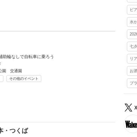
ビ
水
20
七
補助輪なしで自転車に乗ろう
リ
市
公園 交通園
お
ト
その他のイベント
プ
本・つくば