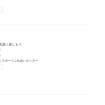
ト
気楽に楽しもう
市
)
とスポーツふれあいセンター
ト