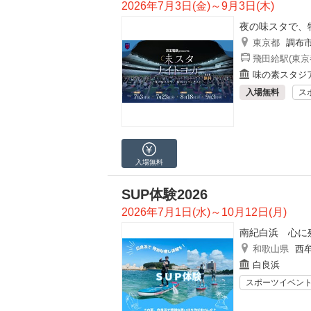
2026年7月3日(金)～9月3日(木)
夜の味スタで、
東京都
調布
飛田給駅(東京
味の素スタジ
入場無料
ス
入場無料
SUP体験2026
2026年7月1日(水)～10月12日(月)
南紀白浜 心に
和歌山県
西
白良浜
スポーツイベン