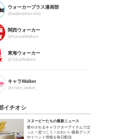
ウォーカープラス漫画部
@walkerpluscomic
関西ウォーカー
@KansaiWalkers
東海ウォーカー
@TokaiWalkers
キャラWalker
@chara_walker_
部イチオシ
スヌーピーたちの最新ニュース
癒やされるキャラクターアイテムでほ
っと一息つこう！かわいい最新グッズ
やイベント情報を毎日配信