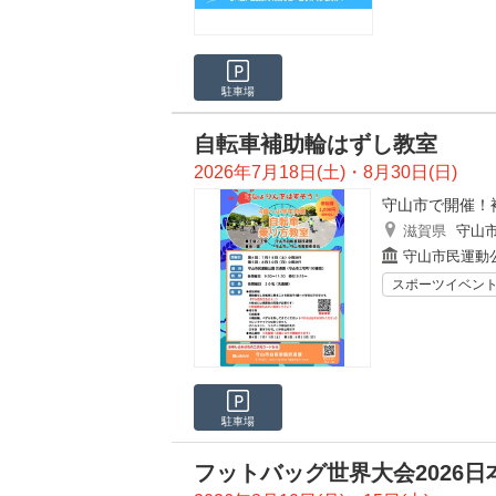
駐車場
自転車補助輪はずし教室
2026年7月18日(土)・8月30日(日)
守山市で開催！
滋賀県
守山
守山市民運動
スポーツイベン
駐車場
フットバッグ世界大会2026日