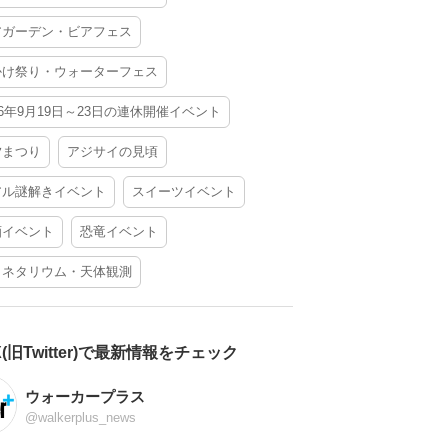
アガーデン・ビアフェス
かけ祭り・ウォーターフェス
26年9月19日～23日の連休開催イベント
夕まつり
アジサイの見頃
アル謎解きイベント
スイーツイベント
酒イベント
恐竜イベント
ラネタリウム・天体観測
X(旧Twitter)で最新情報をチェック
ウォーカープラス
@walkerplus_news