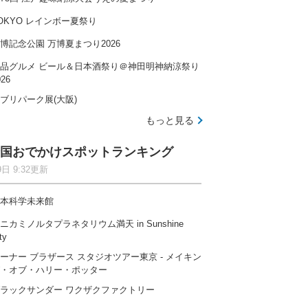
OKYO レインボー夏祭り
博記念公園 万博夏まつり2026
品グルメ ビール＆日本酒祭り＠神田明神納涼祭り
026
ブリパーク展(大阪)
もっと見る
国おでかけスポットランキング
9日 9:32更新
本科学未来館
ニカミノルタプラネタリウム満天 in Sunshine
ty
ーナー ブラザース スタジオツアー東京 ‐ メイキン
・オブ・ハリー・ポッター
ラックサンダー ワクザクファクトリー