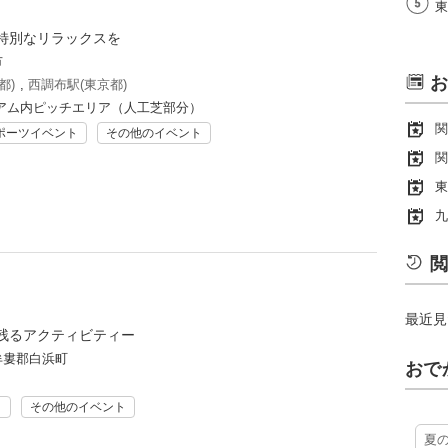
東
特別なリラックスを
市
お
都)
,
西調布駅(東京都)
アム内ピッチエリア（人工芝部分）
関
ポーツイベント
その他のイベント
関
東
九
閲
最近見
残るアクティビティー
牟婁郡白浜町
おで
ト
その他のイベント
夏