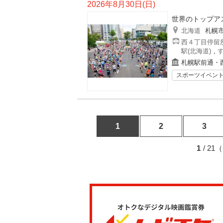
2026年8月30日(日)
世界のトップア
北海道
札幌
西４丁目停留所
駅(北海道)
,
札幌駅前通・
スポーツイベン
1
2
3
1
/ 2