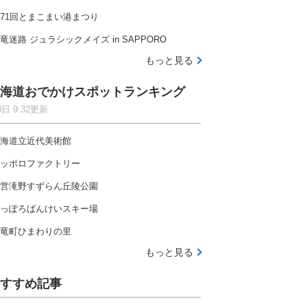
71回とまこまい港まつり
竜迷路 ジュラシックメイズ in SAPPORO
もっと見る
海道おでかけスポットランキング
8日 9:32更新
海道立近代美術館
ッポロファクトリー
営滝野すずらん丘陵公園
っぽろばんけいスキー場
竜町ひまわりの里
もっと見る
すすめ記事