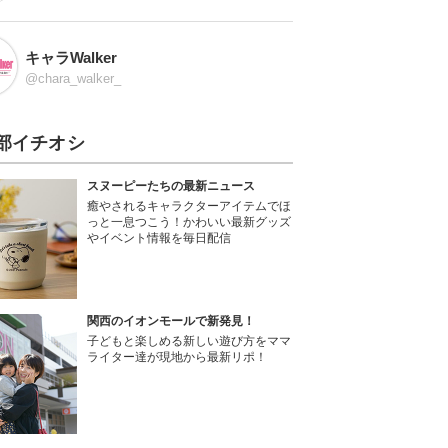
キャラWalker
@chara_walker_
部イチオシ
スヌーピーたちの最新ニュース
癒やされるキャラクターアイテムでほ
っと一息つこう！かわいい最新グッズ
やイベント情報を毎日配信
関西のイオンモールで新発見！
子どもと楽しめる新しい遊び方をママ
ライター達が現地から最新リポ！