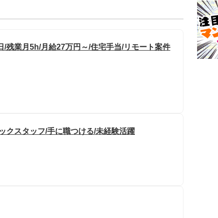
日/残業月5h/月給27万円～/住宅手当/リモート案件
ックスタッフ/手に職つける/未経験活躍