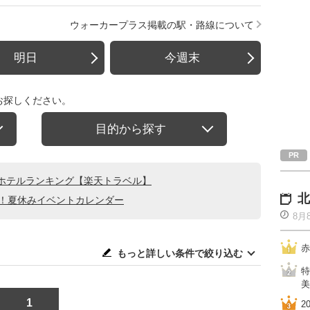
ウォーカープラス掲載の駅・路線について
明日
今週末
お探しください。
目的から探す
ホテルランキング【楽天トラベル】
北
る！夏休みイベントカレンダー
8月
赤
もっと詳しい条件で絞り込む
特
美
1
2