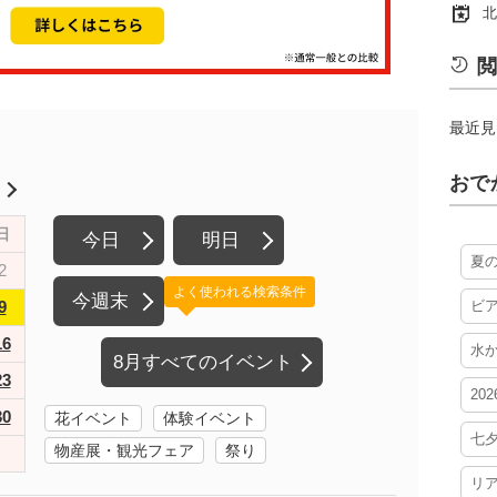
北
閲
最近見
おで
月
日
今日
明日
夏
2
よく使われる検索条件
今週末
9
ビ
16
水
8月すべてのイベント
23
20
30
花イベント
体験イベント
七
物産展・観光フェア
祭り
リ