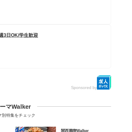
週3日OK/学生歓迎
Sponsored by
ーマWalker
マ別特集をチェック
関西満喫Walker