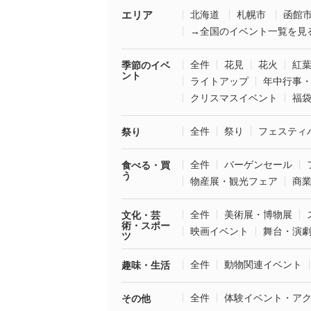
エリア
北海道
札幌市
函館
→全国のイベント一覧を見
全件
花見
花火
紅
季節のイベ
ント
ライトアップ
年中行事
クリスマスイベント
福
全件
祭り
フェスティ
祭り
全件
バーゲンセール
食べる・買
う
物産展・観光フェア
商
全件
美術展・博物展
文化・芸
術・スポー
映画イベント
舞台・演
ツ
全件
動物関連イベント
趣味・生活
全件
体験イベント・ア
その他