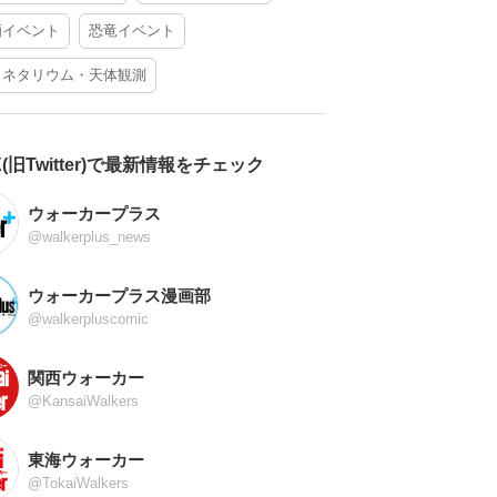
酒イベント
恐竜イベント
ラネタリウム・天体観測
X(旧Twitter)で最新情報をチェック
ウォーカープラス
@walkerplus_news
ウォーカープラス漫画部
@walkerpluscomic
関西ウォーカー
@KansaiWalkers
東海ウォーカー
@TokaiWalkers