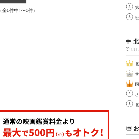
第
1（全0件中1〜0件）
恐
北
8月
北
サ
国
さ
北
お