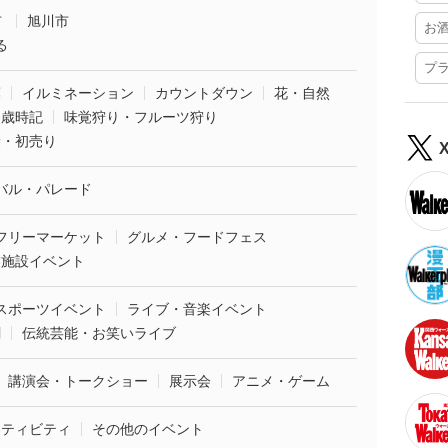
市
旭川市
お
る
プ
葉
イルミネーション
カウントダウン
花・自然
・歳時記
味覚狩り・フルーツ狩り
袋・初売り
バル・パレード
フリーマーケット
グルメ・フードフェス
業施設イベント
スポーツイベント
ライブ・音楽イベント
劇
伝統芸能・お笑いライブ
講演会・トークショー
展示会
アニメ・ゲーム
クティビティ
その他のイベント