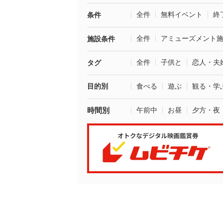
全件
無料イベント
終
条件
全件
アミューズメント
施設条件
全件
子供と
恋人・夫
タグ
目的別
食べる
遊ぶ
観る・学
時間別
午前中
お昼
夕方・夜