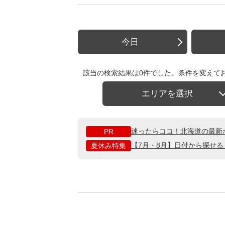
今日
該当の検索結果は0件でした。条件を変えて
エリアを選択
迷ったらココ！北海道の最新
PR
【7月・8月】日付から探せ
夏休み特集