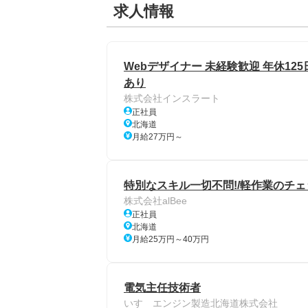
求人情報
Webデザイナー 未経験歓迎 年休125
あり
株式会社インスラート
正社員
北海道
月給27万円～
特別なスキル一切不問!/軽作業のチェ
株式会社alBee
正社員
北海道
月給25万円～40万円
電気主任技術者
いすゞエンジン製造北海道株式会社