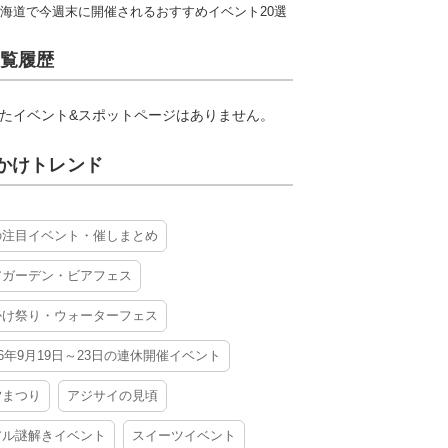
海道で今週末に開催されるおすすめイベント20選
覧履歴
たイベント&スポットページはありません。
かけトレンド
の注目イベント・催しまとめ
アガーデン・ビアフェス
かけ祭り・ウォーターフェス
26年9月19日～23日の連休開催イベント
夕まつり
アジサイの見頃
アル謎解きイベント
スイーツイベント