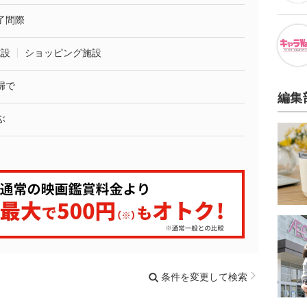
了間際
施設
ショッピング施設
婦で
編集
ぶ
条件を変更して検索