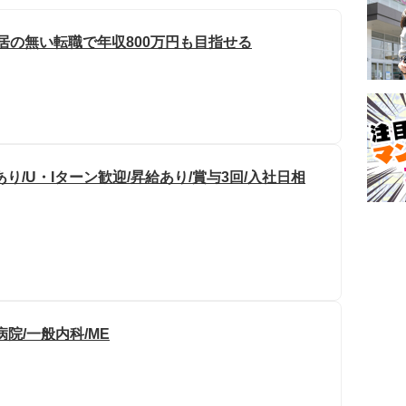
転居の無い転職で年収800万円も目指せる
/U・Iターン歓迎/昇給あり/賞与3回/入社日相
病院/一般内科/ME