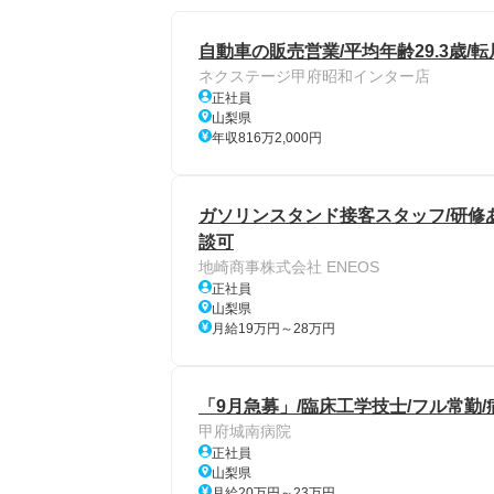
自動車の販売営業/平均年齢29.3歳/
ネクステージ甲府昭和インター店
正社員
山梨県
年収816万2,000円
ガソリンスタンド接客スタッフ/研修あり
談可
地崎商事株式会社 ENEOS
正社員
山梨県
月給19万円～28万円
「9月急募」/臨床工学技士/フル常勤/
甲府城南病院
正社員
山梨県
月給20万円～23万円