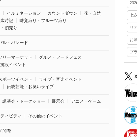
20
葉
イルミネーション
カウントダウン
花・自然
七
・歳時記
味覚狩り・フルーツ狩り
リ
袋・初売り
お
バル・パレード
プ
フリーマーケット
グルメ・フードフェス
業施設イベント
スポーツイベント
ライブ・音楽イベント
劇
伝統芸能・お笑いライブ
講演会・トークショー
展示会
アニメ・ゲーム
クティビティ
その他のイベント
了間際