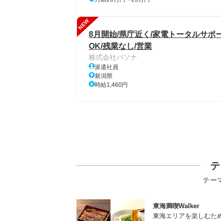
NEW
8月開始/県庁近く/家電トータルサ
OK/残業なし/営業
株式会社パソナ
派遣社員
新潟県
時給1,460円
テ
テー
東海満喫Walker
東海エリアを楽しむた