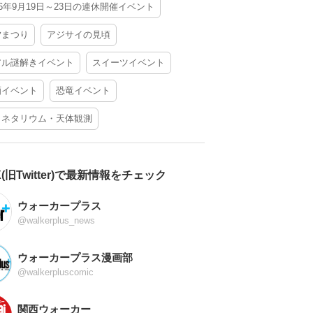
26年9月19日～23日の連休開催イベント
夕まつり
アジサイの見頃
アル謎解きイベント
スイーツイベント
酒イベント
恐竜イベント
ラネタリウム・天体観測
X(旧Twitter)で最新情報をチェック
ウォーカープラス
@walkerplus_news
ウォーカープラス漫画部
@walkerpluscomic
関西ウォーカー