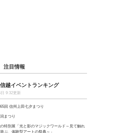
注目情報
信越イベントランキング
6日 9:32更新
65回 信州上田七夕まつり
潟まつり
の特別展「光と影のマジックワールド～見て触れ
遊ぶ、体験型アートの祭典～」