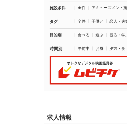
全件
アミューズメント
施設条件
全件
子供と
恋人・夫
タグ
目的別
食べる
遊ぶ
観る・学
時間別
午前中
お昼
夕方・夜
求人情報