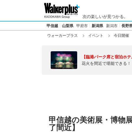
次の楽しいが見つかる。
甲信越
山梨県
甲府市
新潟県
新潟市
長野
ウォーカープラス
イベント
今日開催
【臨港パーク席と宿泊ホテ
花火を間近で堪能できる！
甲信越の美術展・博物展【
了間近】