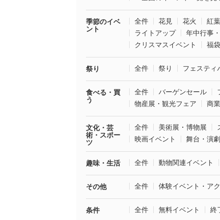
全件
花見
花火
紅
季節のイベ
ント
ライトアップ
年中行事
クリスマスイベント
福
全件
祭り
フェスティ
祭り
全件
バーゲンセール
食べる・買
う
物産展・観光フェア
商
全件
美術展・博物展
文化・芸
術・スポー
映画イベント
舞台・演
ツ
全件
動物関連イベント
趣味・生活
全件
体験イベント・ア
その他
全件
無料イベント
終
条件