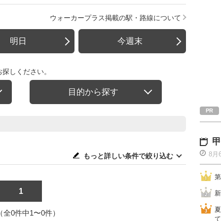
ウォーカープラス掲載の駅・路線について
明日
今週末
お探しください。
目的から探す
甲
8月
もっと詳しい条件で絞り込む
第
1
新
夏
1（全0件中1〜0件）
て