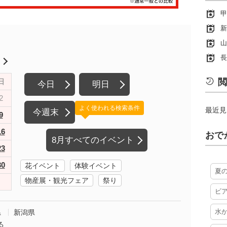
甲
新
山
長
月
閲
日
今日
明日
2
よく使われる検索条件
最近見
今週末
9
16
おで
8月すべてのイベント
23
30
花イベント
体験イベント
夏
物産展・観光フェア
祭り
ビ
水
県
新潟県
る