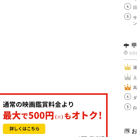
日
サ
ン
甲
8月
湯
上
高
ダ
白
お