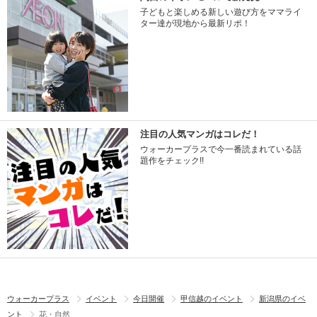
子どもと楽しめる新しい遊び方をママライ
ター達が現地から最新リポ！
注目の人気マンガはコレだ！
ウォーカープラスで今一番読まれている話
題作をチェック!!
ウォーカープラス
イベント
今日開催
甲信越のイベント
新潟県のイベ
ント
花・自然