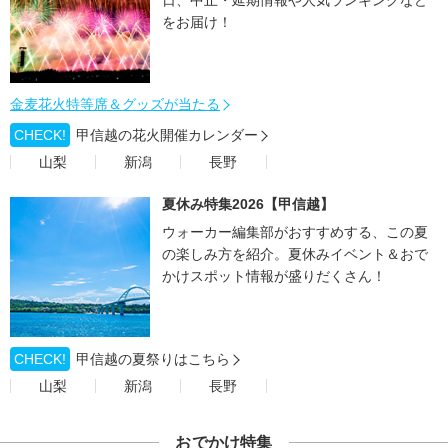
日、中止・延期情報や人気ランキングなど
をお届け！
金麦花火特等席＆グッズが当たる
CHECK!
甲信越の花火開催カレンダー
山梨
新潟
長野
夏休み特集2026【甲信越】
ウォーカー編集部がおすすめする、この夏
の楽しみ方を紹介。夏休みイベント＆おで
かけスポット情報が盛りだくさん！
CHECK!
甲信越の夏祭りはこちら
山梨
新潟
長野
おでかけ特集