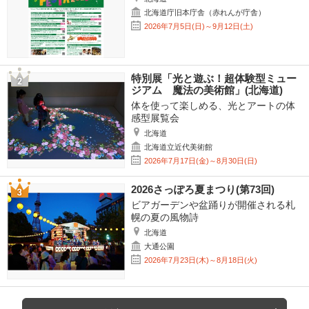
北海道庁旧本庁舎（赤れんが庁舎）
2026年7月5日(日)～9月12日(土)
特別展「光と遊ぶ！超体験型ミュー
ジアム 魔法の美術館」(北海道)
体を使って楽しめる、光とアートの体
感型展覧会
北海道
北海道立近代美術館
2026年7月17日(金)～8月30日(日)
2026さっぽろ夏まつり(第73回)
ビアガーデンや盆踊りが開催される札
幌の夏の風物詩
北海道
大通公園
2026年7月23日(木)～8月18日(火)