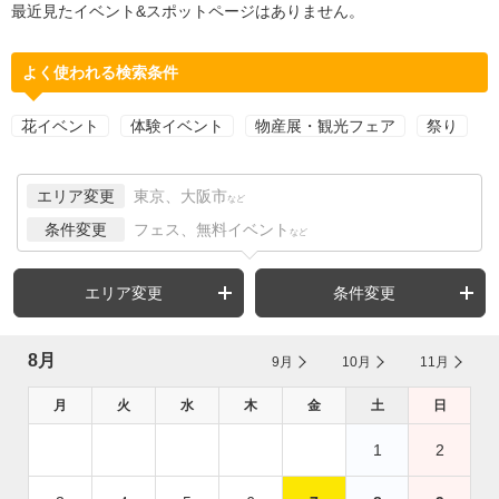
最近見たイベント&スポットページはありません。
よく使われる検索条件
花イベント
体験イベント
物産展・観光フェア
祭り
エリア変更
東京、大阪市
など
条件変更
フェス、無料イベント
など
エリア変更
条件変更
8月
9月
10月
11月
月
火
水
木
金
土
日
1
2