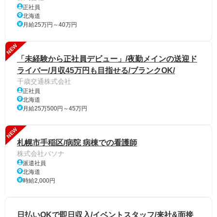
正社員
北海道
月給25万円～40万円
NEW
「未経験から正社員デビュー」/夜勤メインの送迎ド
ライバー/月収45万円も目指せる/ブランクOK/
千歳交通株式会社
正社員
北海道
月給25万500円～45万円
NEW
札幌市手稲区/病院 病棟での看護師
株式会社パソナ
派遣社員
北海道
時給2,000円
日払いOKで即日収入/イベントスタッフ/来社&面接