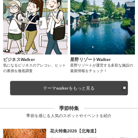
ビジネスWalker
星野リゾートWalker
気になるビジネスのアレコレ、ヒット
星野リゾートが運営する多彩な施設の
の裏側を徹底調査
最新情報をチェック！
テーマwalkerをもっと見る
季節特集
季節を感じる人気のスポットやイベントを紹介
花火特集2026【北海道】