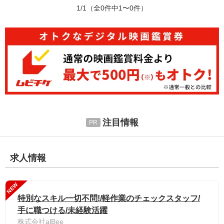
1/1
（全0件中1〜0件）
注目情報
求人情報
NEW
特別なスキル一切不問!/軽作業のチェックスタッフ/
手に職つける/未経験活躍
株式会社alBee