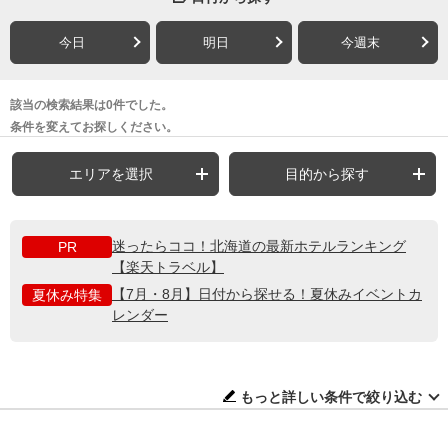
今日
明日
今週末
該当の検索結果は0件でした。
条件を変えてお探しください。
エリアを選択
目的から探す
迷ったらココ！北海道の最新ホテルランキング
PR
【楽天トラベル】
【7月・8月】日付から探せる！夏休みイベントカ
夏休み特集
レンダー
もっと詳しい条件で絞り込む