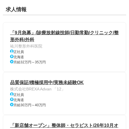
求人情報
「9月急募」/診療放射線技師/日勤常勤/クリニック/整
形外科/外科
祐川整形外科医院
正社員
北海道
月給32万円～35万円
品質保証/積極採用中/実務未経験OK
株式会社BREXA Advan 「12」
正社員
北海道
月給30万円～40万円
「新店舗オープン」整体師・セラピスト/26年10月オ