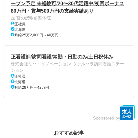
ープン予定 未経験可/20〜30代活躍中/初回ボーナス
80万円・賞与500万円の支給実績あり
匠 宮の沢駅前整体院
正社員
北海道
月給25万2,000円～40万円
正看護師/訪問看護/常勤・日勤のみ/土日祝休み
株式会社リハ・イノベーション ヴァルハラ訪問看護ステー
ション
正社員
北海道
月給28万円～42万円
Sponsored by
おすすめ記事