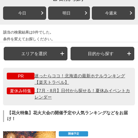
今日
明日
今週末
該当の検索結果は0件でした。
条件を変えてお探しください。
エリアを選択
目的から探す
迷ったらココ！北海道の最新ホテルランキング
PR
【楽天トラベル】
【7月・8月】日付から探せる！夏休みイベントカ
夏休み特集
レンダー
【花火特集】花火大会の開催予定や人気ランキングなどをお届
け！
開催予定