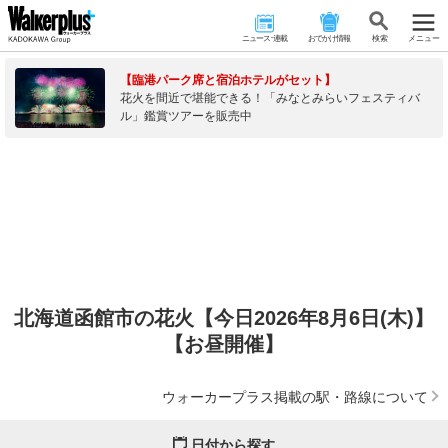
ニュース･連載
おでかけ情報
検 索
メニュー
【臨港パーク席と宿泊ホテルがセット】
花火を間近で堪能できる！「みなとみらいフェスティバ
ル」鑑賞ツアーを販売中
北海道函館市の花火【今日2026年8月6日(木)】
【お昼開催】
ウォーカープラス掲載の駅・路線について
日付から探す