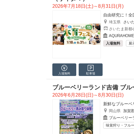
2026年7月18日(土)～8月31日(月)
自由研究に！全
埼玉県
さい
さいたま新都心
AQURAHO
入場無料
展
入場無料
駐車場
ブルーベリーランド吉備 ブル
2026年6月28日(日)～8月30日(日)
新鮮なブルーベ
岡山県
加賀
ブルーベリー
味覚狩り・フル