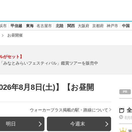
浜市
甲信越
東海
名古屋市
北陸
関西
大阪府
京都府
神戸市
中国
お昼開催
ルがセット】
「みなとみらいフェスティバル」鑑賞ツアーを販売中
26年8月8日(土)】【お昼開
全
ウォーカープラス掲載の駅・路線について
8月
明日
今週末
第