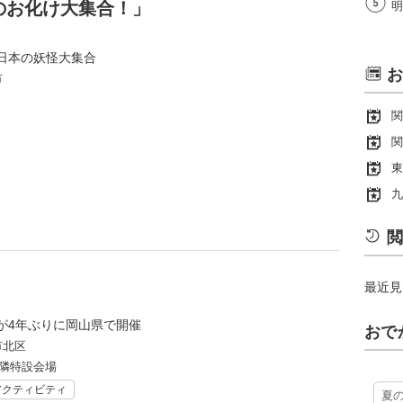
のお化け大集合！」
明
日本の妖怪大集合
お
市
関
関
東
九
閲
最近見
が4年ぶりに岡山県で開催
おで
市北区
東隣特設会場
アクティビティ
夏