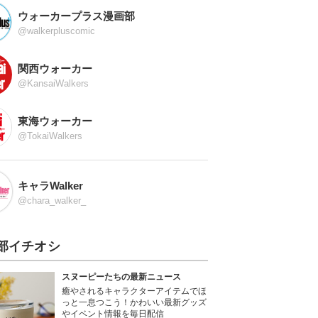
ウォーカープラス漫画部
@walkerpluscomic
関西ウォーカー
@KansaiWalkers
東海ウォーカー
@TokaiWalkers
キャラWalker
@chara_walker_
部イチオシ
スヌーピーたちの最新ニュース
癒やされるキャラクターアイテムでほ
っと一息つこう！かわいい最新グッズ
やイベント情報を毎日配信