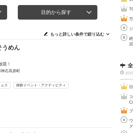
T
目的から探す
万
ジ
もっと詳しい条件で絞り込む
絶
2
そうめん
放題！
全
郡神石高原町
8月
フェス
体験イベント・アクティビティ
日
コ
Ci
ブ
ワ
グ