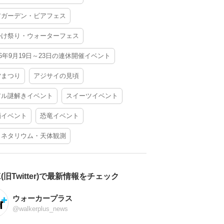
アガーデン・ビアフェス
かけ祭り・ウォーターフェス
26年9月19日～23日の連休開催イベント
夕まつり
アジサイの見頃
アル謎解きイベント
スイーツイベント
酒イベント
恐竜イベント
ラネタリウム・天体観測
X(旧Twitter)で最新情報をチェック
ウォーカープラス
@walkerplus_news