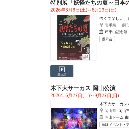
特別展「妖怪たちの夏～日本
2026年6月6日(土)～8月23日(日)
怖くて楽しい、
岩手県
一関
芦東山記念館
展示会
駐車場
木下大サーカス 岡山公演
2026年6月27日(土)～9月27日(日)
木下大サーカス
岡山県
岡山
岡山ドーム 
体験イベント・