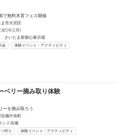
国で無料木育フェス開催
たま市大宮区
駅(埼玉県)
ME さいたま新都心展示場
示会
体験イベント・アクティビティ
ーベリー摘み取り体験
リーを摘み取ろう
郡吉備中央町
ランド吉備
ーツ狩り
体験イベント・アクティビティ