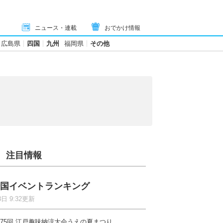
ニュース・連載
おでかけ情報
広島県
四国
九州
福岡県
その他
注目情報
国イベントランキング
8日 9:32更新
75回 江戸趣味納涼大会うえの夏まつり