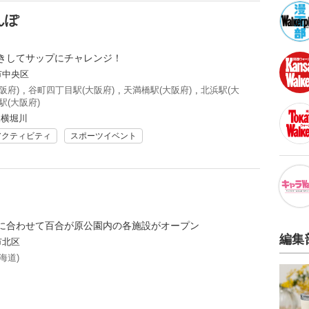
んぽ
きしてサップにチャレンジ！
市中央区
阪府)
,
谷町四丁目駅(大阪府)
,
天満橋駅(大阪府)
,
北浜駅(大
駅(大阪府)
東横堀川
アクティビティ
スポーツイベント
に合わせて百合が原公園内の各施設がオープン
編集
市北区
海道)