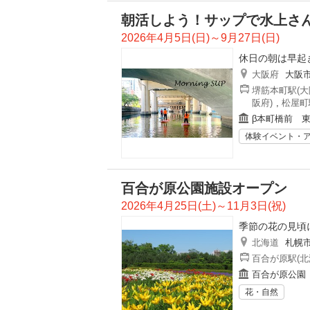
朝活しよう！サップで水上さ
2026年4月5日(日)～9月27日(日)
休日の朝は早起
大阪府
大阪
堺筋本町駅(大
阪府)
,
松屋町
β本町橋前 
体験イベント・
百合が原公園施設オープン
2026年4月25日(土)～11月3日(祝)
季節の花の見頃
北海道
札幌
百合が原駅(北
百合が原公園
花・自然