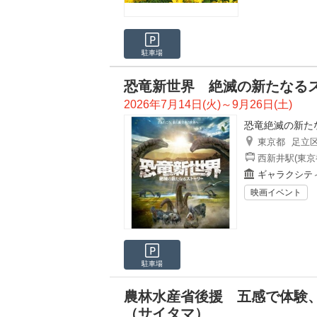
駐車場
恐竜新世界 絶滅の新たなる
2026年7月14日(火)～9月26日(土)
恐竜絶滅の新た
東京都
足立
西新井駅(東京
ギャラクシテ
映画イベント
駐車場
農林水産省後援 五感で体験、
（サイタマ）