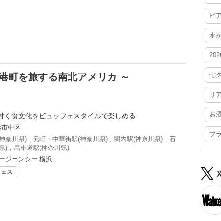
ビ
水
20
七
 港町を旅する南北アメリカ ～
リ
お
付く食文化をビュッフェスタイルで楽しめる
浜市中区
プ
神奈川県)
,
元町・中華街駅(神奈川県)
,
関内駅(神奈川県)
,
石
県)
,
馬車道駅(神奈川県)
ージェンシー 横浜
フェス