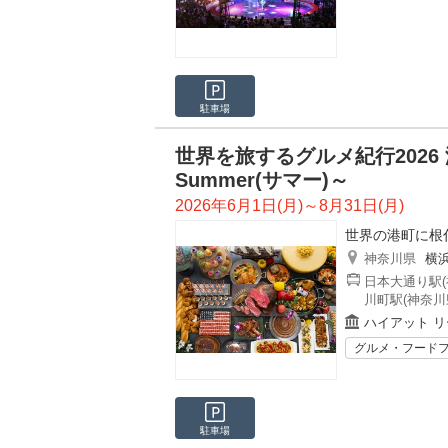
駐車場
世界を旅するグルメ紀行2026
Summer(サマー)～
2026年6月1日(月)～8月31日(月)
世界の港町に根
神奈川県
横
日本大通り駅(
川町駅(神奈川
ハイアット リ
グルメ・フード
駐車場