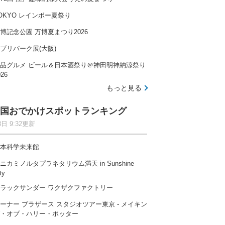
OKYO レインボー夏祭り
博記念公園 万博夏まつり2026
ブリパーク展(大阪)
品グルメ ビール＆日本酒祭り＠神田明神納涼祭り
026
もっと見る
国おでかけスポットランキング
8日 9:32更新
本科学未来館
ニカミノルタプラネタリウム満天 in Sunshine
ty
ラックサンダー ワクザクファクトリー
ーナー ブラザース スタジオツアー東京 ‐ メイキン
・オブ・ハリー・ポッター