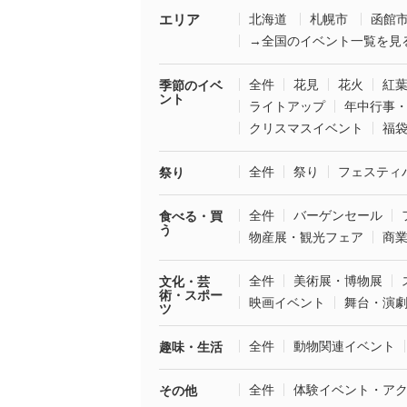
エリア
北海道
札幌市
函館
→全国のイベント一覧を見
全件
花見
花火
紅
季節のイベ
ント
ライトアップ
年中行事
クリスマスイベント
福
全件
祭り
フェスティ
祭り
全件
バーゲンセール
食べる・買
う
物産展・観光フェア
商
全件
美術展・博物展
文化・芸
術・スポー
映画イベント
舞台・演
ツ
全件
動物関連イベント
趣味・生活
全件
体験イベント・ア
その他