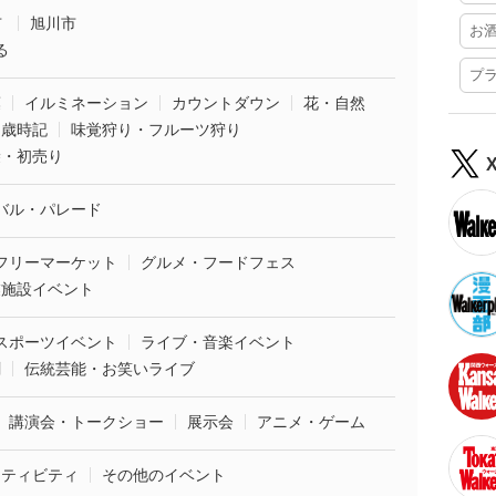
市
旭川市
お
る
プ
葉
イルミネーション
カウントダウン
花・自然
・歳時記
味覚狩り・フルーツ狩り
袋・初売り
バル・パレード
フリーマーケット
グルメ・フードフェス
業施設イベント
スポーツイベント
ライブ・音楽イベント
劇
伝統芸能・お笑いライブ
講演会・トークショー
展示会
アニメ・ゲーム
クティビティ
その他のイベント