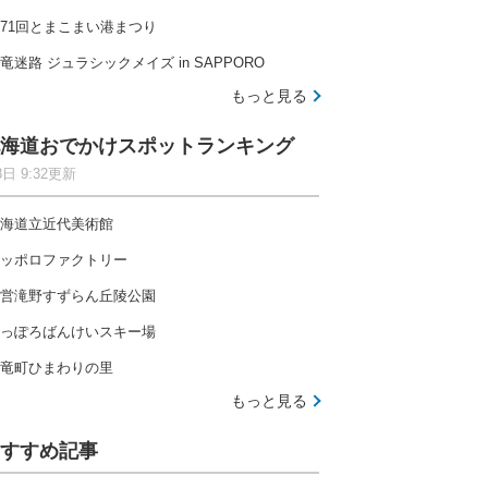
71回とまこまい港まつり
竜迷路 ジュラシックメイズ in SAPPORO
もっと見る
海道おでかけスポットランキング
8日 9:32更新
海道立近代美術館
ッポロファクトリー
営滝野すずらん丘陵公園
っぽろばんけいスキー場
竜町ひまわりの里
もっと見る
すすめ記事