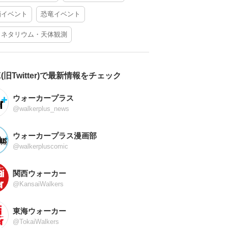
酒イベント
恐竜イベント
ラネタリウム・天体観測
X(旧Twitter)で最新情報をチェック
ウォーカープラス
@walkerplus_news
ウォーカープラス漫画部
@walkerpluscomic
関西ウォーカー
@KansaiWalkers
東海ウォーカー
@TokaiWalkers