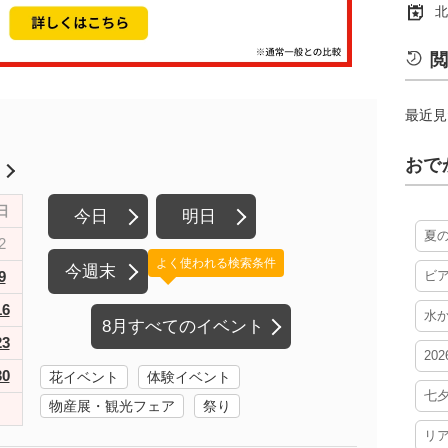
北
閲
最近見
おで
月
日
今日
明日
夏
2
よく使われる検索条件
今週末
9
ビ
16
水
8月すべてのイベント
23
20
30
花イベント
体験イベント
七
物産展・観光フェア
祭り
リ