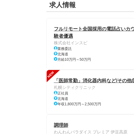
求人情報
フルリモート全国採用の電話占いカウン
験者優遇
株式会社インスピ
業務委託
北海道
月給10万円～50万円
NEW
「医師常勤」消化器内科など/その他
札幌シティクリニック
正社員
北海道
年収1,800万円～2,500万円
調理師
わんわんパラダイス プレミア 伊豆高原