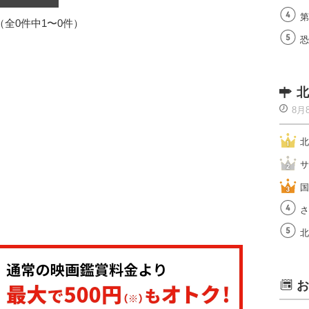
第
1（全0件中1〜0件）
恐
北
8月
北
サ
国
さ
北
お