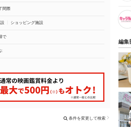
了間際
施設
ショッピング施設
婦で
編集
ぶ
条件を変更して検索