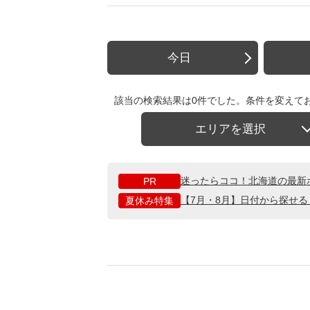
今日
該当の検索結果は0件でした。条件を変えて
エリアを選択
迷ったらココ！北海道の最新
PR
【7月・8月】日付から探せ
夏休み特集