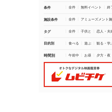
全件
無料イベント
終
条件
全件
アミューズメント
施設条件
全件
子供と
恋人・夫
タグ
目的別
食べる
遊ぶ
観る・学
時間別
午前中
お昼
夕方・夜