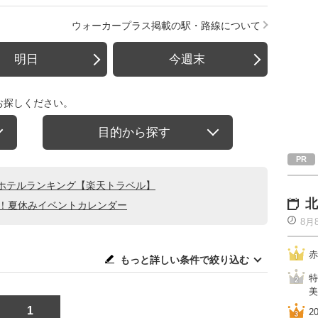
ウォーカープラス掲載の駅・路線について
明日
今週末
お探しください。
目的から探す
ホテルランキング【楽天トラベル】
北
る！夏休みイベントカレンダー
8月
赤
もっと詳しい条件で絞り込む
特
美
1
2