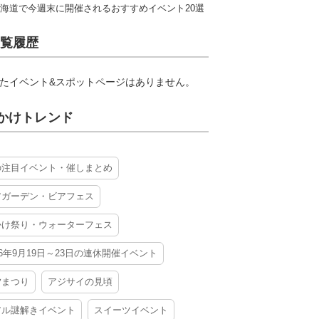
海道で今週末に開催されるおすすめイベント20選
覧履歴
たイベント&スポットページはありません。
かけトレンド
の注目イベント・催しまとめ
アガーデン・ビアフェス
かけ祭り・ウォーターフェス
26年9月19日～23日の連休開催イベント
夕まつり
アジサイの見頃
アル謎解きイベント
スイーツイベント