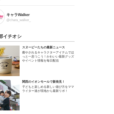
キャラWalker
@chara_walker_
部イチオシ
スヌーピーたちの最新ニュース
癒やされるキャラクターアイテムでほ
っと一息つこう！かわいい最新グッズ
やイベント情報を毎日配信
関西のイオンモールで新発見！
子どもと楽しめる新しい遊び方をママ
ライター達が現地から最新リポ！