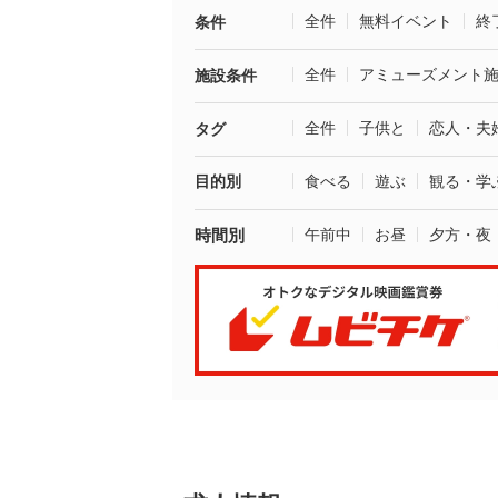
全件
無料イベント
終
条件
全件
アミューズメント
施設条件
全件
子供と
恋人・夫
タグ
目的別
食べる
遊ぶ
観る・学
時間別
午前中
お昼
夕方・夜