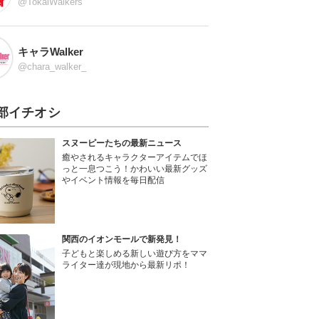
@TokaiWalkers
キャラWalker
@chara_walker_
部イチオシ
スヌーピーたちの最新ニュース
癒やされるキャラクターアイテムでほ
っと一息つこう！かわいい最新グッズ
やイベント情報を毎日配信
関西のイオンモールで新発見！
子どもと楽しめる新しい遊び方をママ
ライター達が現地から最新リポ！