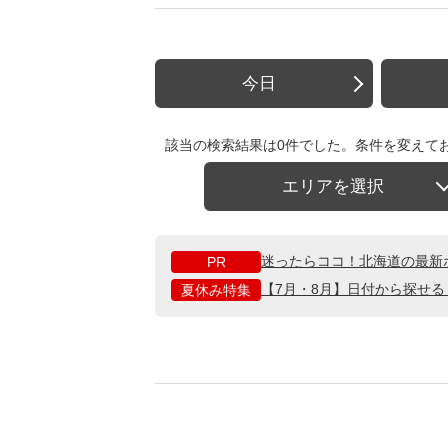
今日
該当の検索結果は0件でした。条件を変えて
エリアを選択
迷ったらココ！北海道の最新
PR
【7月・8月】日付から探せ
夏休み特集