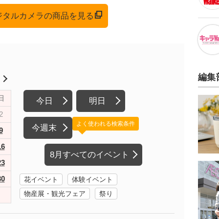
デジタルカメラの商品を見る
編集
月
日
今日
明日
2
よく使われる検索条件
今週末
9
16
8月すべてのイベント
23
30
花イベント
体験イベント
物産展・観光フェア
祭り