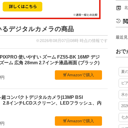
北
閲
ているデジタルカメラの商品
最近見
※2026年08月07日08時 時点の情報です
おで
PIXPRO 使いやすい ズーム FZ55-BK 16MP デジ
ーム 広角 28mm 2.7インチ液晶画面 (ブラック)
夏
Amazonで購入
0
円
ビ
水
 C1–超コンパクトデジタルカメラ|13MP BSI
、2.8インチLCDスクリーン、LEDフラッシュ、内
20
七
Amazonで購入
0
円