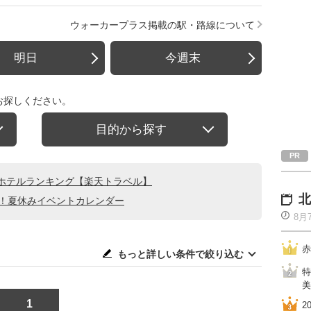
ウォーカープラス掲載の駅・路線について
明日
今週末
お探しください。
目的から探す
ホテルランキング【楽天トラベル】
北
る！夏休みイベントカレンダー
8月
赤
もっと詳しい条件で絞り込む
特
美
1
2