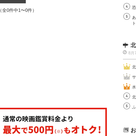
恐
1（全0件中1〜0件）
あ
ト
北
8月
北
サ
水
北
ふ
お