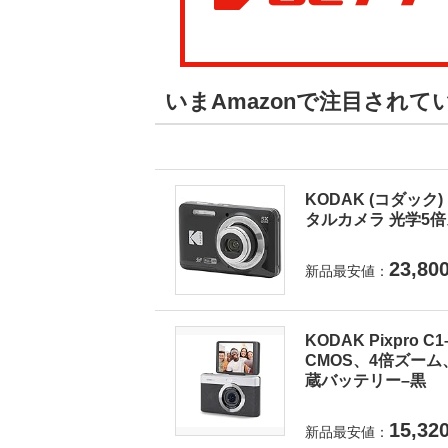
いまAmazonで注目され
KODAK (コダック) 
タルカメラ 光学5倍ズ
23,80
新品最安値：
KODAK Pixpro
CMOS、4倍ズーム
蔵バッテリー–黒
15,32
新品最安値：