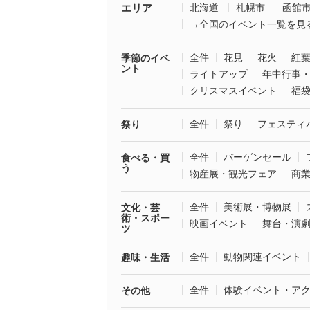
エリア
北海道
札幌市
函館
→全国のイベント一覧を見
全件
花見
花火
紅
季節のイベ
ント
ライトアップ
年中行事
クリスマスイベント
福
全件
祭り
フェスティ
祭り
全件
バーゲンセール
食べる・買
う
物産展・観光フェア
商
全件
美術展・博物展
文化・芸
術・スポー
映画イベント
舞台・演
ツ
全件
動物関連イベント
趣味・生活
全件
体験イベント・ア
その他