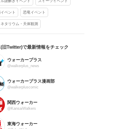
アル謎解きイベント
スイーツイベント
酒イベント
恐竜イベント
ラネタリウム・天体観測
X(旧Twitter)で最新情報をチェック
ウォーカープラス
@walkerplus_news
ウォーカープラス漫画部
@walkerpluscomic
関西ウォーカー
@KansaiWalkers
東海ウォーカー