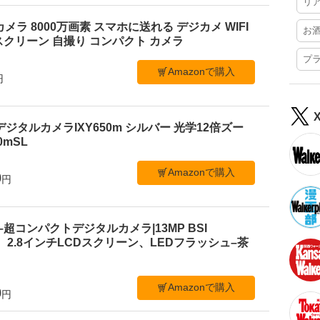
リ
ルカメラ 8000万画素 スマホに送れる デジカメ WIFI
お
クリーン 自撮り コンパクト カメラ
プ
Amazonで購入
円
デジタルカメラIXY650m シルバー 光学12倍ズー
50mSL
Amazonで購入
0
円
 C1–超コンパクトデジタルカメラ|13MP BSI
、2.8インチLCDスクリーン、LEDフラッシュ–茶
Amazonで購入
0
円