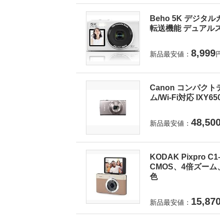
Beho 5K デジタ
転送機能 デュアルス
8,999
新品最安値：
Canon コンパクト
ム/Wi-Fi対応 IXY6
48,50
新品最安値：
KODAK Pixpro
CMOS、4倍ズーム
色
15,87
新品最安値：