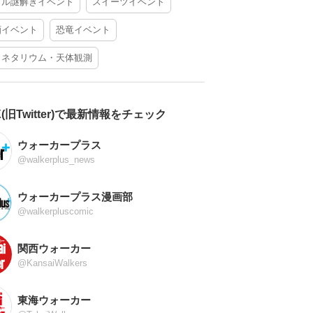
アル謎解きイベント
スイーツイベント
酒イベント
恐竜イベント
ラネタリウム・天体観測
X(旧Twitter)で最新情報をチェック
ウォーカープラス
@walkerplus_news
ウォーカープラス漫画部
@walkerpluscomic
関西ウォーカー
@KansaiWalkers
東海ウォーカー