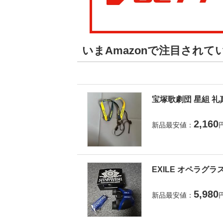
いまAmazonで注目され
宝塚歌劇団 星組 礼
2,160
新品最安値：
EXILE オペラグラ
5,980
新品最安値：