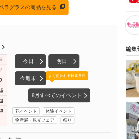
でオペラグラスの商品を見る
月
編集
日
今日
明日
2
よく使われる検索条件
今週末
9
16
8月すべてのイベント
23
30
花イベント
体験イベント
物産展・観光フェア
祭り