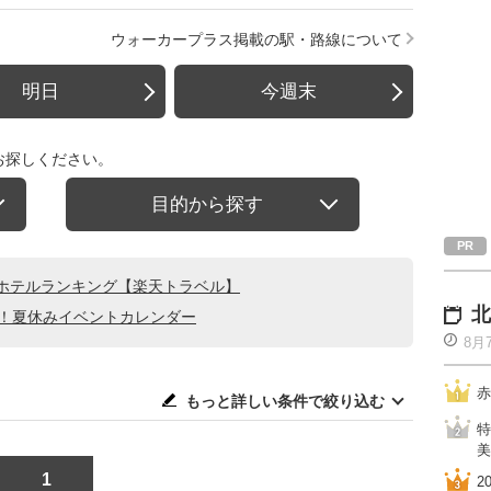
ウォーカープラス掲載の駅・路線について
明日
今週末
お探しください。
目的から探す
ホテルランキング【楽天トラベル】
北
る！夏休みイベントカレンダー
8月
赤
もっと詳しい条件で絞り込む
特
美
1
2