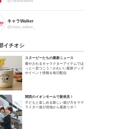
@TokaiWalkers
キャラWalker
@chara_walker_
部イチオシ
スヌーピーたちの最新ニュース
癒やされるキャラクターアイテムでほ
っと一息つこう！かわいい最新グッズ
やイベント情報を毎日配信
関西のイオンモールで新発見！
子どもと楽しめる新しい遊び方をママ
ライター達が現地から最新リポ！