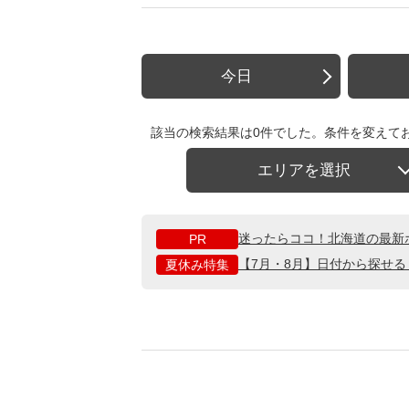
今日
該当の検索結果は0件でした。条件を変えて
エリアを選択
迷ったらココ！北海道の最新
PR
【7月・8月】日付から探せ
夏休み特集