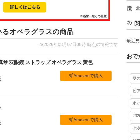
北
閲
ているオペラグラスの商品
最近見
※2026年08月07日08時 時点の情報です
おで
真琴 双眼鏡 ストラップ オペラグラス 黄色
Amazonで購入
夏
円
ビ
水
ス
20
Amazonで購入
円
七