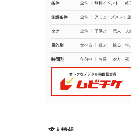
全件
無料イベント
終
条件
全件
アミューズメント
施設条件
全件
子供と
恋人・夫
タグ
目的別
食べる
遊ぶ
観る・学
時間別
午前中
お昼
夕方・夜
求人情報