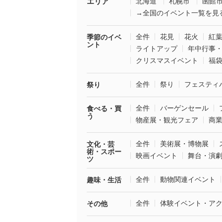
エリア
北海道
札幌市
函館
→全国のイベント一覧を見
全件
花見
花火
紅
季節のイベ
ント
ライトアップ
年中行事
クリスマスイベント
福
全件
祭り
フェスティ
祭り
全件
バーゲンセール
食べる・買
う
物産展・観光フェア
商
全件
美術展・博物展
文化・芸
術・スポー
映画イベント
舞台・演
ツ
全件
動物関連イベント
趣味・生活
全件
体験イベント・ア
その他