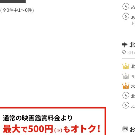
恐
1（全0件中1〜0件）
あ
ト
北
8月
北
サ
水
北
ふ
お