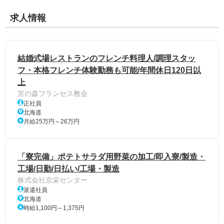
求人情報
結婚式場レストランのフレンチ料理人/調理スタッ
フ・本格フレンチ体験勤務も可能/年間休日120日以
上
宮の森フランセス教会
正社員
北海道
月給25万円～26万円
「寮完備」ポテトサラダ用野菜の加工/即入寮/製造・
工場/日勤/日払い/工場・製造
株式会社京栄センター
派遣社員
北海道
時給1,100円～1,375円