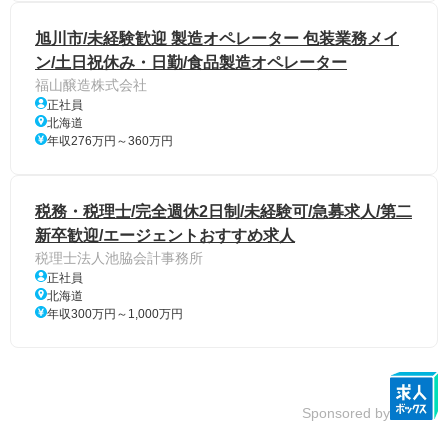
旭川市/未経験歓迎 製造オペレーター 包装業務メイ
ン/土日祝休み・日勤/食品製造オペレーター
福山醸造株式会社
正社員
北海道
年収276万円～360万円
税務・税理士/完全週休2日制/未経験可/急募求人/第二
新卒歓迎/エージェントおすすめ求人
税理士法人池脇会計事務所
正社員
北海道
年収300万円～1,000万円
Sponsored by