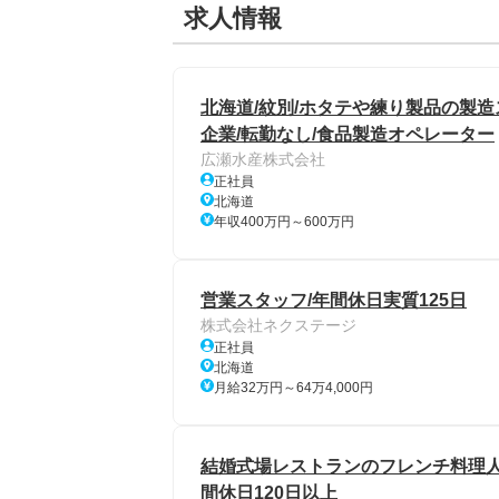
求人情報
北海道/紋別/ホタテや練り製品の製造
企業/転勤なし/食品製造オペレーター
広瀬水産株式会社
正社員
北海道
年収400万円～600万円
営業スタッフ/年間休日実質125日
株式会社ネクステージ
正社員
北海道
月給32万円～64万4,000円
結婚式場レストランのフレンチ料理人
間休日120日以上