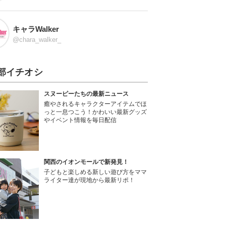
キャラWalker
@chara_walker_
部イチオシ
スヌーピーたちの最新ニュース
癒やされるキャラクターアイテムでほ
っと一息つこう！かわいい最新グッズ
やイベント情報を毎日配信
関西のイオンモールで新発見！
子どもと楽しめる新しい遊び方をママ
ライター達が現地から最新リポ！