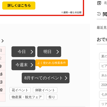
北
閲
最近見
おで
月
日
今日
明日
夏
2
よく使われる検索条件
今週末
9
ビ
16
水
8月すべてのイベント
23
20
30
花イベント
体験イベント
七
物産展・観光フェア
祭り
リ