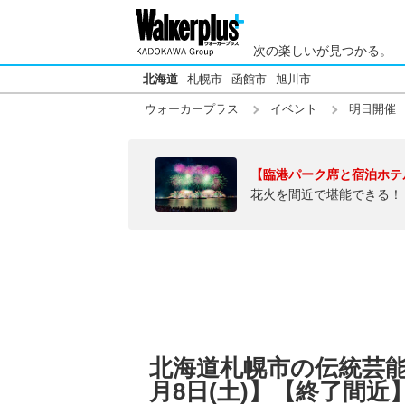
次の楽しいが見つかる。
北海道
札幌市
函館市
旭川市
ウォーカープラス
イベント
明日開催
【臨港パーク席と宿泊ホテ
花火を間近で堪能できる！
北海道札幌市の伝統芸能
月8日(土)】【終了間近