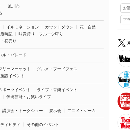
市
旭川市
お
る
プ
葉
イルミネーション
カウントダウン
花・自然
・歳時記
味覚狩り・フルーツ狩り
袋・初売り
バル・パレード
フリーマーケット
グルメ・フードフェス
業施設イベント
スポーツイベント
ライブ・音楽イベント
劇
伝統芸能・お笑いライブ
講演会・トークショー
展示会
アニメ・ゲーム
クティビティ
その他のイベント