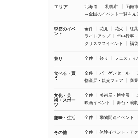
エリア
北海道
札幌市
函館
→全国のイベント一覧を見
全件
花見
花火
紅
季節のイベ
ント
ライトアップ
年中行事
クリスマスイベント
福
全件
祭り
フェスティ
祭り
全件
バーゲンセール
食べる・買
う
物産展・観光フェア
商
全件
美術展・博物展
文化・芸
術・スポー
映画イベント
舞台・演
ツ
全件
動物関連イベント
趣味・生活
全件
体験イベント・ア
その他