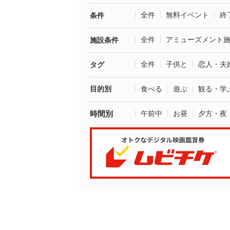
全件
無料イベント
終
条件
全件
アミューズメント
施設条件
全件
子供と
恋人・夫
タグ
目的別
食べる
遊ぶ
観る・学
時間別
午前中
お昼
夕方・夜