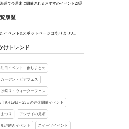
海道で今週末に開催されるおすすめイベント20選
覧履歴
たイベント&スポットページはありません。
かけトレンド
の注目イベント・催しまとめ
アガーデン・ビアフェス
かけ祭り・ウォーターフェス
26年9月19日～23日の連休開催イベント
夕まつり
アジサイの見頃
アル謎解きイベント
スイーツイベント