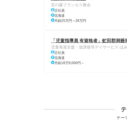
宮の森フランセス教会
正社員
北海道
月給25万円～26万円
「児童指導員 有資格者」虻田郡洞爺
児童発達支援・放課後等デイサービス ほ
正社員
北海道
月給18万9,000円～
テ
テー