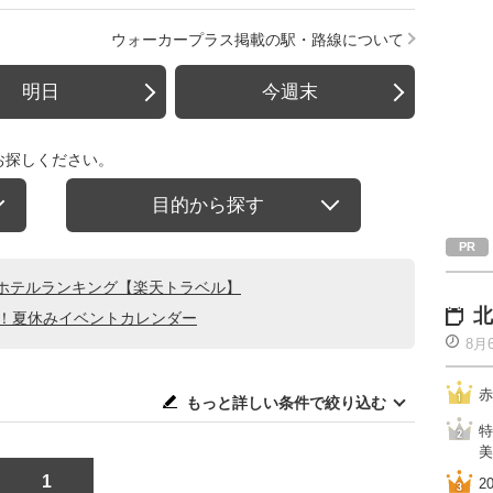
ウォーカープラス掲載の駅・路線について
明日
今週末
お探しください。
目的から探す
ホテルランキング【楽天トラベル】
北
る！夏休みイベントカレンダー
8月
赤
もっと詳しい条件で絞り込む
特
美
1
2