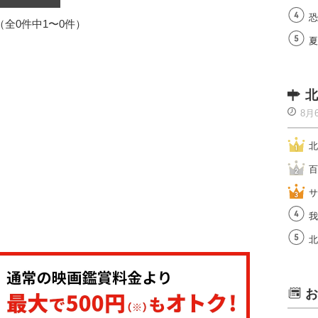
恐
1（全0件中1〜0件）
夏
北
8月
北
百
サ
我
北
お