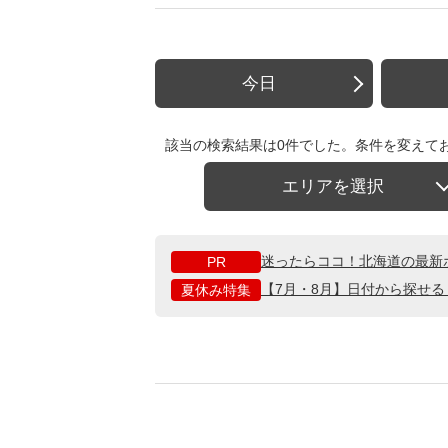
今日
該当の検索結果は0件でした。条件を変えて
エリアを選択
迷ったらココ！北海道の最新
PR
【7月・8月】日付から探せ
夏休み特集