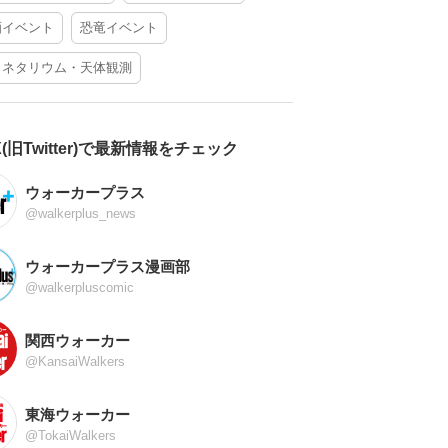
酒イベント
恐竜イベント
ラネタリウム・天体観測
X(旧Twitter)で最新情報をチェック
ウォーカープラス
@walkerplus_news
ウォーカープラス漫画部
@walkerpluscomic
関西ウォーカー
@KansaiWalkers
東海ウォーカー
@TokaiWalkers