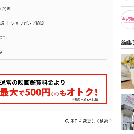
了間際
施設
ショッピング施設
婦で
編集
ぶ
条件を変更して検索