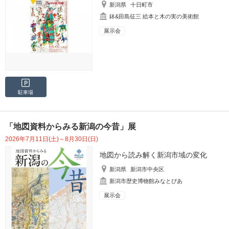
新潟県
十日町市
鉢&田島征三 絵本と木の実の美術館
展示会
駐車場
「地図資料からみる新潟の今昔」展
2026年7月11日(土)～8月30日(日)
地図から読み解く新潟市域の変化
新潟県
新潟市中央区
新潟市歴史博物館みなとぴあ
展示会