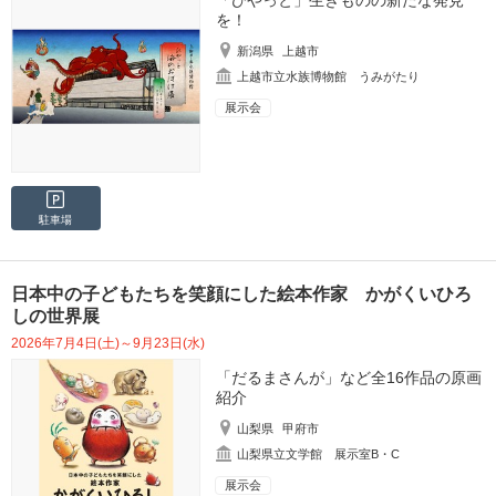
を！
新潟県
上越市
上越市立水族博物館 うみがたり
展示会
駐車場
日本中の子どもたちを笑顔にした絵本作家 かがくいひろ
しの世界展
2026年7月4日(土)～9月23日(水)
「だるまさんが」など全16作品の原画
紹介
山梨県
甲府市
山梨県立文学館 展示室B・C
展示会