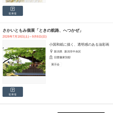
駐車場
さかいともみ個展「ときの航路、へつかぜ」
2026年7月18日(土)～9月6日(日)
小国和紙に描く、透明感のある油彩画
新潟県
新潟市中央区
旧齋藤家別邸
展示会
駐車場