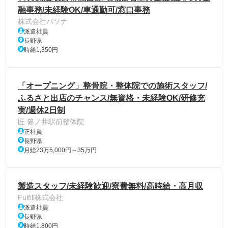
融事務/未経験OK/車通勤可/窓口事務
株式会社パソナ
派遣社員
長野県
時給1,350円
「オープニング」整骨院・整体院での施術スタッフ/
ふるさと出店のチャンス/無資格・未経験OK/研修充
実/週休2日制
匠 篠ノ井駅前整体院
正社員
長野県
月給23万5,000円～35万円
製造スタッフ/未経験歓迎/寮費無料/高時給・高月収
Fulfill株式会社
派遣社員
長野県
時給1,800円