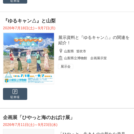
駐車場
『ゆるキャン△』と山梨
2026年7月18日(土)～9月7日(月)
展示資料と『ゆるキャン△』の関連を
紹介！
山梨県
笛吹市
山梨県立博物館 企画展示室
展示会
駐車場
企画展「ひやっと海のおばけ展」
2026年7月11日(土)～9月23日(水)
「ひやっと」生きものの新たな発見