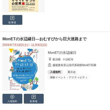
駐車場
MonETの水辺縁日―おむすびから巨大迷路まで
2026年7月18日(土)～11月8日(日)
MonETの水辺縁日
新潟県
十日町市
越後妻有里山現代美術館MonET回廊
入場無料
展示会
体験イベント・アクティビティ
入場無料
駐車場