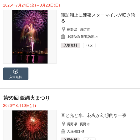
2026年7月24日(金)～8月23日(日)
諏訪湖上に連夜スターマインが咲き誇
る
長野県
諏訪市
上諏訪温泉諏訪湖上
入場無料
花火
入場無料
第59回 飯縄火まつり
2026年8月10日(月)
音と光と水、花火が幻想的な一夜
長野県
長野市
大座法師池