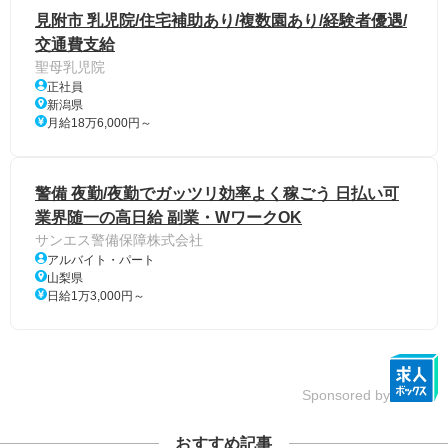
見附市 乳児院/住宅補助あり/複数園あり/経験者優遇/
交通費支給
聖母乳児院
正社員
新潟県
月給18万6,000円～
警備 夜勤/夜勤でガッツリ効率よく稼ごう 日払い可
業界随一の高日給 副業・WワークOK
サンエス警備保障株式会社
アルバイト・パート
山梨県
日給1万3,000円～
Sponsored by
おすすめ記事