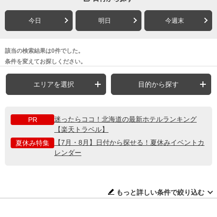
今日
明日
今週末
該当の検索結果は0件でした。
条件を変えてお探しください。
エリアを選択
目的から探す
迷ったらココ！北海道の最新ホテルランキング
PR
【楽天トラベル】
【7月・8月】日付から探せる！夏休みイベントカ
夏休み特集
レンダー
もっと詳しい条件で絞り込む