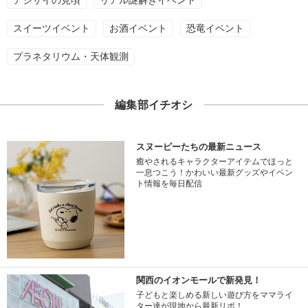
アジサイの見頃
リアル謎解きイベント
スイーツイベント
お酒イベント
恐竜イベント
プラネタリウム・天体観測
編集部イチオシ
スヌーピーたちの最新ニュース
癒やされるキャラクターアイテムでほっと
一息つこう！かわいい最新グッズやイベン
ト情報を毎日配信
関西のイオンモールで新発見！
子どもと楽しめる新しい遊び方をママライ
ター達が現地から最新リポ！