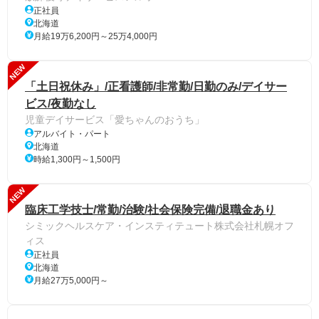
正社員
北海道
月給19万6,200円～25万4,000円
NEW
「土日祝休み」/正看護師/非常勤/日勤のみ/デイサー
ビス/夜勤なし
児童デイサービス「愛ちゃんのおうち」
アルバイト・パート
北海道
時給1,300円～1,500円
NEW
臨床工学技士/常勤/治験/社会保険完備/退職金あり
シミックヘルスケア・インスティテュート株式会社札幌オフ
ィス
正社員
北海道
月給27万5,000円～