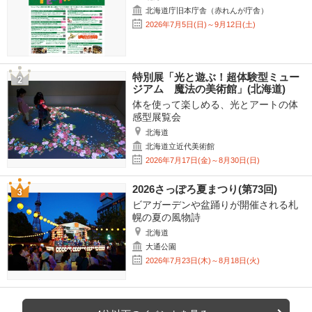
北海道庁旧本庁舎（赤れんが庁舎）
2026年7月5日(日)～9月12日(土)
特別展「光と遊ぶ！超体験型ミュー
ジアム 魔法の美術館」(北海道)
体を使って楽しめる、光とアートの体
感型展覧会
北海道
北海道立近代美術館
2026年7月17日(金)～8月30日(日)
2026さっぽろ夏まつり(第73回)
ビアガーデンや盆踊りが開催される札
幌の夏の風物詩
北海道
大通公園
2026年7月23日(木)～8月18日(火)