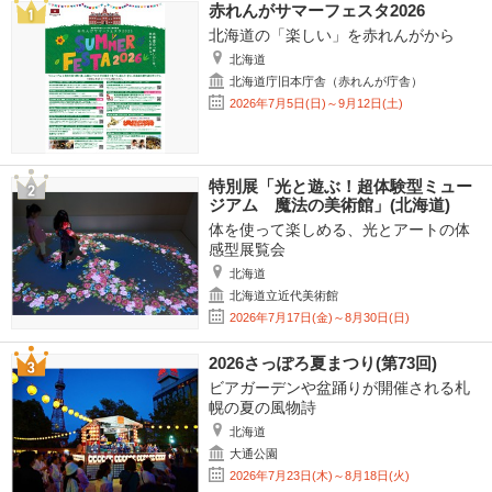
赤れんがサマーフェスタ2026
北海道の「楽しい」を赤れんがから
北海道
北海道庁旧本庁舎（赤れんが庁舎）
2026年7月5日(日)～9月12日(土)
特別展「光と遊ぶ！超体験型ミュー
ジアム 魔法の美術館」(北海道)
体を使って楽しめる、光とアートの体
感型展覧会
北海道
北海道立近代美術館
2026年7月17日(金)～8月30日(日)
2026さっぽろ夏まつり(第73回)
ビアガーデンや盆踊りが開催される札
幌の夏の風物詩
北海道
大通公園
2026年7月23日(木)～8月18日(火)