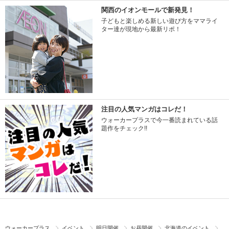
関西のイオンモールで新発見！
子どもと楽しめる新しい遊び方をママライ
ター達が現地から最新リポ！
注目の人気マンガはコレだ！
ウォーカープラスで今一番読まれている話
題作をチェック!!
ウォーカープラス
イベント
明日開催
お昼開催
北海道のイベント