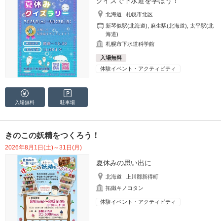
クイズで下水道を学ぼう！
北海道
札幌市北区
新琴似駅(北海道)
,
麻生駅(北海道)
,
太平駅(北
海道)
札幌市下水道科学館
入場無料
体験イベント・アクティビティ
入場無料
駐車場
きのこの妖精をつくろう！
2026年8月1日(土)～31日(月)
夏休みの思い出に
北海道
上川郡新得町
拓鐵キノコタン
体験イベント・アクティビティ