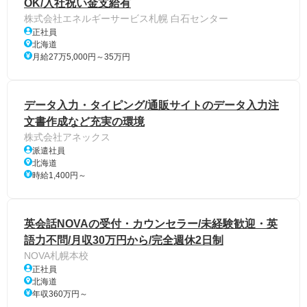
OK/入社祝い金支給有
株式会社エネルギーサービス札幌 白石センター
正社員
北海道
月給27万5,000円～35万円
データ入力・タイピング/通販サイトのデータ入力注
文書作成など充実の環境
株式会社アネックス
派遣社員
北海道
時給1,400円～
英会話NOVAの受付・カウンセラー/未経験歓迎・英
語力不問/月収30万円から/完全週休2日制
NOVA札幌本校
正社員
北海道
年収360万円～