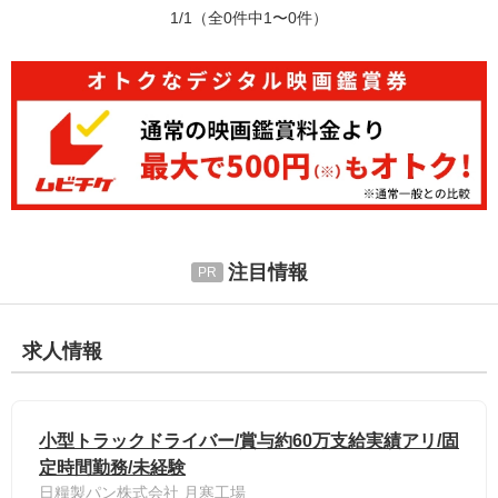
1/1
（全0件中1〜0件）
注目情報
求人情報
小型トラックドライバー/賞与約60万支給実績アリ/固
定時間勤務/未経験
日糧製パン株式会社 月寒工場