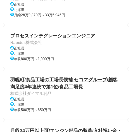
正社員
北海道
月給28万9,370円～33万6,945円
プロセスインテグレーションエンジニア
Rapidus株式会社
正社員
北海道
年収800万円～1,000万円
羽幌町/食品工場の工場長候補 セコマグループ/顧客
満足度4年連続で第1位/食品工場長
株式会社ダイマル乳品
正社員
北海道
年収500万円～650万円
月収34万円以上可/エンジン部品の製造/入社祝い金・