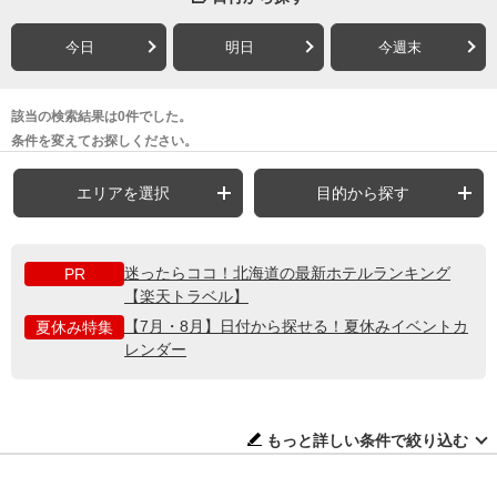
今日
明日
今週末
該当の検索結果は0件でした。
条件を変えてお探しください。
エリアを選択
目的から探す
迷ったらココ！北海道の最新ホテルランキング
PR
【楽天トラベル】
【7月・8月】日付から探せる！夏休みイベントカ
夏休み特集
レンダー
もっと詳しい条件で絞り込む