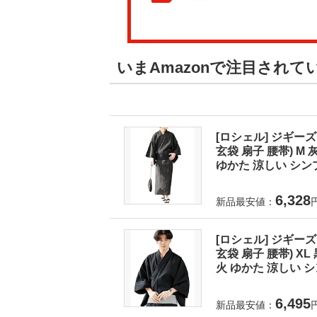
いまAmazonで注目されて
[ロシェル] ジギーズ
玄袋 扇子 腰帯) 
ゆかた 涼しい シンプ
6,328
新品最安値：
[ロシェル] ジギーズ
玄袋 扇子 腰帯) X
火 ゆかた 涼しい シ
6,495
新品最安値：