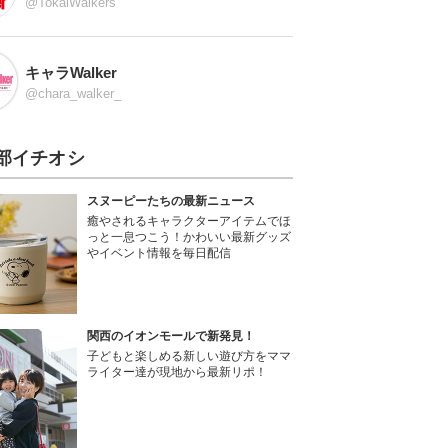
@TokaiWalkers
キャラWalker
@chara_walker_
部イチオシ
スヌーピーたちの最新ニュース
癒やされるキャラクターアイテムでほ
っと一息つこう！かわいい最新グッズ
やイベント情報を毎日配信
関西のイオンモールで新発見！
子どもと楽しめる新しい遊び方をママ
ライター達が現地から最新リポ！