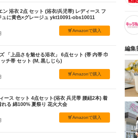
ビエン 浴衣 2点 セット (浴衣/兵児帯) レディース フ
黄色×グレージュ ykt10091-obs10011
Amazonで購入
円
編集
メンズ 「上品さを魅せる浴衣」 6点セット (帯 内帯 巾
ッチ帯 セット (M, 黒しじら)
Amazonで購入
円
 レディース セット 4点セット(浴衣 兵児帯 腰紐2本) 着
れる 綿100% 夏祭り 花火大会
Amazonで購入
円