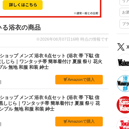
リ
お
プ
いる浴衣の商品
※2026年08月07日16時 時点の情報です
ショップ メンズ 浴衣 6点セット (浴衣 帯 下駄 信
M 灰しじら｜ワンタッチ帯 簡単着付け 夏服 祭り 花火
ル 無地 和服 和装 紳士
Amazonで購入
円
ショップ メンズ 浴衣 6点セット (浴衣 帯 下駄 信
L 黒しじら｜ワンタッチ帯 簡単着付け 夏服 祭り 花
ンプル 無地 和服 和装 紳士
Amazonで購入
円