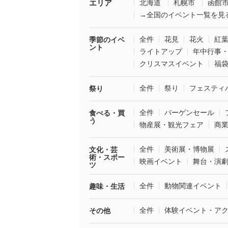
エリア
北海道
札幌市
函館
→全国のイベント一覧を見
全件
花見
花火
紅
季節のイベ
ント
ライトアップ
年中行事
クリスマスイベント
福
全件
祭り
フェスティ
祭り
全件
バーゲンセール
食べる・買
う
物産展・観光フェア
商
全件
美術展・博物展
文化・芸
術・スポー
映画イベント
舞台・演
ツ
全件
動物関連イベント
趣味・生活
全件
体験イベント・ア
その他