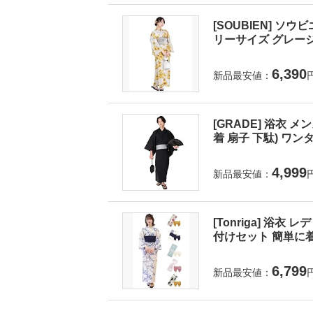
[SOUBIEN] ソウ
リーサイズ グレージュに
6,390
新品最安値：
[GRADE] 浴衣 
着 扇子 下駄) ワンタ
4,999
新品最安値：
[Tonriga] 浴衣
付けセット 簡単に着
6,799
新品最安値：