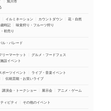
市
旭川市
る
葉
イルミネーション
カウントダウン
花・自然
・歳時記
味覚狩り・フルーツ狩り
袋・初売り
バル・パレード
フリーマーケット
グルメ・フードフェス
業施設イベント
スポーツイベント
ライブ・音楽イベント
劇
伝統芸能・お笑いライブ
講演会・トークショー
展示会
アニメ・ゲーム
クティビティ
その他のイベント