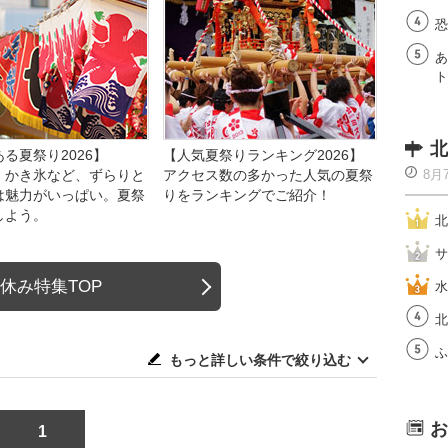
恐
あ
ト
北
る夏祭り2026】
【人気夏祭りランキング2026】
、かき氷など、ずらりと
アクセス数の多かった人気の夏祭
8月
は魅力がいっぱい。夏祭
りをランキングでご紹介！
しよう。
北
サ
休み特集TOP
水
北
ふ
もっと詳しい条件で絞り込む
お
1