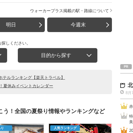
ウォーカープラス掲載の駅・路線について
明日
今週末
お探しください。
目的から探す
ホテルランキング【楽天トラベル】
北
る！夏休みイベントカレンダー
8月
赤
行こう！全国の夏祭り情報やランキングなど
特
美
あり
人気ランキング
2