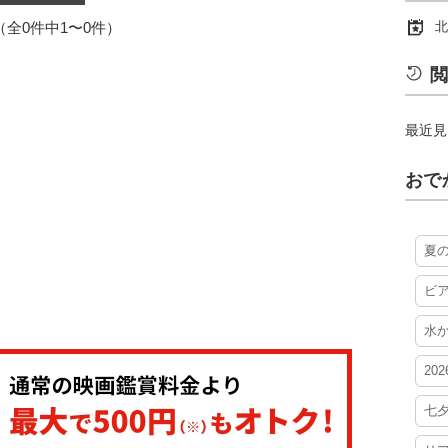
1（全0件中1〜0件）
北
閲
最近見
おで
夏
ビ
水
20
七