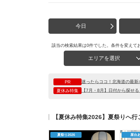
今日
該当の検索結果は0件でした。条件を変えて
エリアを選択
迷ったらココ！北海道の最新
PR
【7月・8月】日付から探せ
夏休み特集
【夏休み特集2026】夏祭りへ
夏祭り2026
屋台