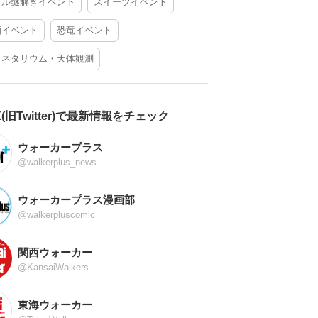
アル謎解きイベント
スイーツイベント
酒イベント
恐竜イベント
ラネタリウム・天体観測
X(旧Twitter)で最新情報をチェック
ウォーカープラス
@walkerplus_news
ウォーカープラス漫画部
@walkerpluscomic
関西ウォーカー
@KansaiWalkers
東海ウォーカー