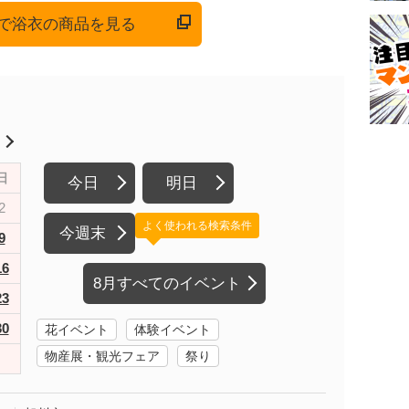
onで浴衣の商品を見る
月
日
今日
明日
2
よく使われる検索条件
今週末
9
16
8月すべてのイベント
23
30
花イベント
体験イベント
物産展・観光フェア
祭り