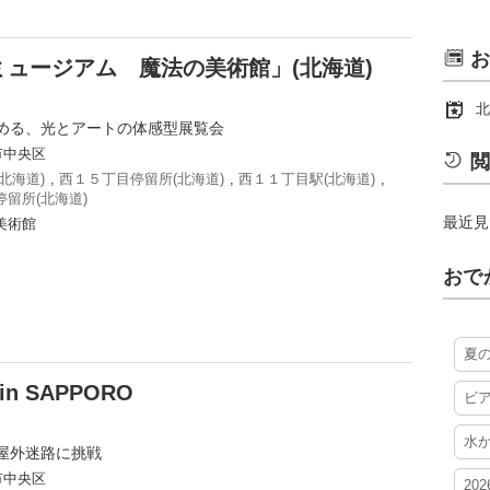
お
ュージアム 魔法の美術館」(北海道)
北
める、光とアートの体感型展覧会
市中央区
閲
北海道)
,
西１５丁目停留所(北海道)
,
西１１丁目駅(北海道)
,
留所(北海道)
最近見
美術館
おで
夏
 SAPPORO
ビ
水
屋外迷路に挑戦
市中央区
20