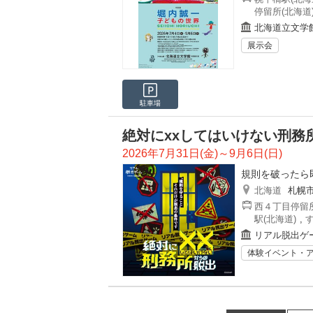
停留所(北海道
北海道立文学
展示会
駐車場
絶対にxxしてはいけない刑務
2026年7月31日(金)～9月6日(日)
規則を破ったら
北海道
札幌
西４丁目停留所
駅(北海道)
,
リアル脱出ゲ
体験イベント・