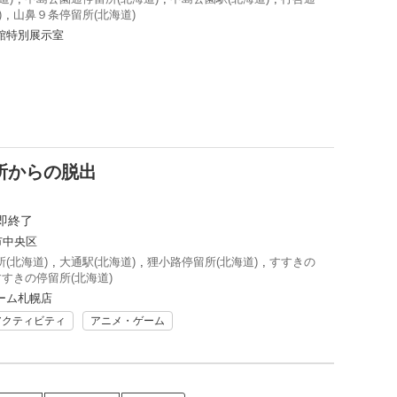
)
,
山鼻９条停留所(北海道)
館特別展示室
所からの脱出
即終了
市中央区
(北海道)
,
大通駅(北海道)
,
狸小路停留所(北海道)
,
すすきの
すすきの停留所(北海道)
ーム札幌店
アクティビティ
アニメ・ゲーム