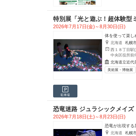
特別展「光と遊ぶ！超体験型ミ
2026年7月17日(金)～8月30日(日)
体を使って楽し
北海道
札幌
西１８丁目駅(
中央区役所前停
北海道立近代
美術展・博物展
駐車場
恐竜迷路 ジュラシックメイズ in
2026年7月18日(土)～8月23日(日)
恐竜が出現する
北海道
札幌