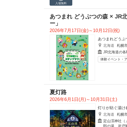
入場無料
あつまれ どうぶつの森 × J
ー」
2026年7月17日(金)～10月12日(祝)
あつまれどうぶ
北海道
札幌
JR北海道の各
体験イベント・
夏灯路
2026年6月1日(月)～10月31日(土)
灯りが紡ぐ湯け
北海道
札幌
定山渓神社（
郎の湯、岩戸