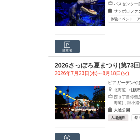
バスセンター前
サッポロファ
体験イベント・
駐車場
2026さっぽろ夏まつり(第73回
2026年7月23日(木)～8月18日(火)
ビアガーデンや
北海道
札幌
西８丁目停留所
海道)
,
狸小路
大通公園
入場無料
祭