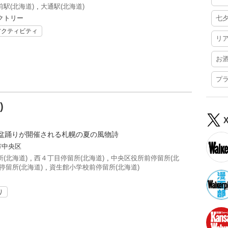
駅(北海道)
,
大通駅(北海道)
クトリー
七
アクティビティ
リ
お
プ
)
盆踊りが開催される札幌の夏の風物詩
市中央区
(北海道)
,
西４丁目停留所(北海道)
,
中央区役所前停留所(北
停留所(北海道)
,
資生館小学校前停留所(北海道)
り