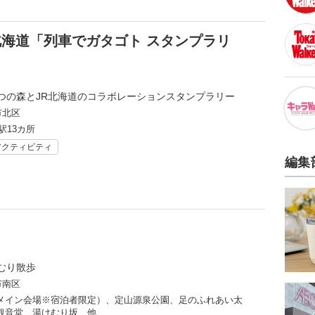
R北海道「列車でガタゴト スタンプラリ
つの森とJR北海道のコラボレーションスタンプラリー
市北区
駅13カ所
アクティビティ
編集
むり散歩
市南区
メイン会場※宿泊者限定）、定山源泉公園、足のふれあい太
観音堂、湯けむり坂、他