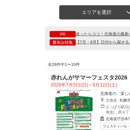
エリアを選択
迷ったらココ！北海道の最新
PR
【7月・8月】日付から探せ
夏休み特集
全28件中1〜10件
赤れんがサマーフェスタ2026
2026年7月5日(日)～9月12日(土)
北海道の「楽し
北海道
札幌
さっぽろ駅(北
海道)
,
西８丁
北海道庁旧本
フェスティバル