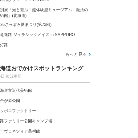
別展「光と遊ぶ！超体験型ミュージアム 魔法の
術館」(北海道)
026さっぽろ夏まつり(第73回)
竜迷路 ジュラシックメイズ in SAPPORO
灯路
もっと見る
海道おでかけスポットランキング
6日 9:32更新
海道立近代美術館
合が原公園
ッポロファクトリー
路ファミリー公園キャンプ場
一ヴェネツィア美術館