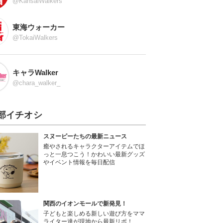
@KansaiWalkers
東海ウォーカー
@TokaiWalkers
キャラWalker
@chara_walker_
部イチオシ
スヌーピーたちの最新ニュース
癒やされるキャラクターアイテムでほ
っと一息つこう！かわいい最新グッズ
やイベント情報を毎日配信
関西のイオンモールで新発見！
子どもと楽しめる新しい遊び方をママ
ライター達が現地から最新リポ！