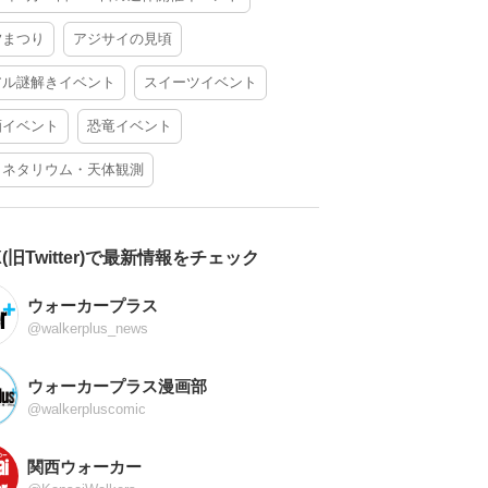
夕まつり
アジサイの見頃
アル謎解きイベント
スイーツイベント
酒イベント
恐竜イベント
ラネタリウム・天体観測
X(旧Twitter)で最新情報をチェック
ウォーカープラス
@walkerplus_news
ウォーカープラス漫画部
@walkerpluscomic
関西ウォーカー