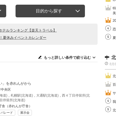
特
目的から探す
美
2
恐
ホテルランキング【楽天トラベル】
る！夏休みイベントカレンダー
夏
北
もっと詳しい条件で絞り込む
8月
北
い」を赤れんがから
百
市中央区
サ
海道)
,
札幌駅(北海道)
,
大通駅(北海道)
,
西４丁目停留所(北
目停留所(北海道)
我
庁舎（赤れんが庁舎）
北
・パレード
展示会