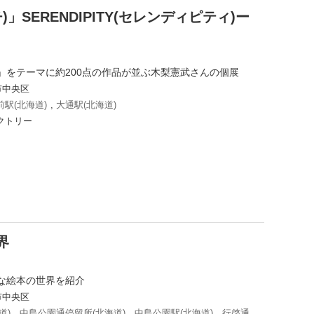
」SERENDIPITY(セレンディピティ)ー
」をテーマに約200点の作品が並ぶ木梨憲武さんの個展
市中央区
駅(北海道)
,
大通駅(北海道)
クトリー
界
な絵本の世界を紹介
市中央区
道)
,
中島公園通停留所(北海道)
,
中島公園駅(北海道)
,
行啓通