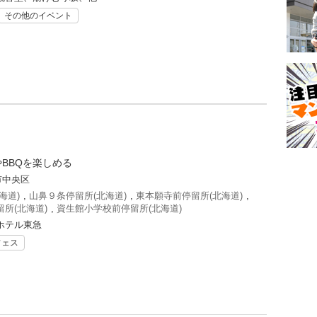
その他のイベント
BBQを楽しめる
市中央区
海道)
,
山鼻９条停留所(北海道)
,
東本願寺前停留所(北海道)
,
所(北海道)
,
資生館小学校前停留所(北海道)
ホテル東急
フェス