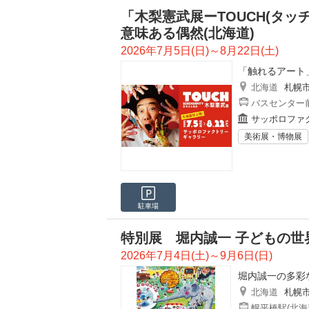
「木梨憲武展ーTOUCH(タッチ)
意味ある偶然(北海道)
2026年7月5日(日)～8月22日(土)
「触れるアート
北海道
札幌
バスセンター前
サッポロファ
美術展・博物展
駐車場
特別展 堀内誠一 子どもの世
2026年7月4日(土)～9月6日(日)
堀内誠一の多彩
北海道
札幌
幌平橋駅(北海