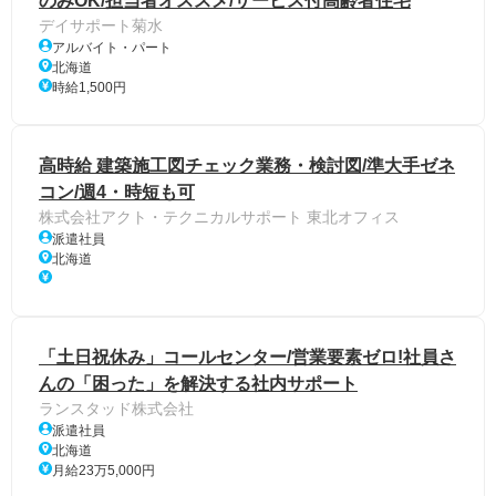
のみOK/担当者オススメ/サービス付高齢者住宅
デイサポート菊水
アルバイト・パート
北海道
時給1,500円
高時給 建築施工図チェック業務・検討図/準大手ゼネ
コン/週4・時短も可
株式会社アクト・テクニカルサポート 東北オフィス
派遣社員
北海道
「土日祝休み」コールセンター/営業要素ゼロ!社員さ
んの「困った」を解決する社内サポート
ランスタッド株式会社
派遣社員
北海道
月給23万5,000円