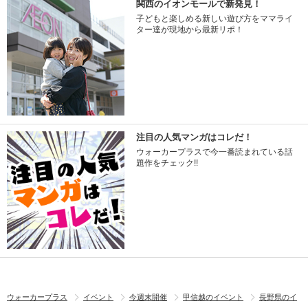
関西のイオンモールで新発見！
子どもと楽しめる新しい遊び方をママライ
ター達が現地から最新リポ！
注目の人気マンガはコレだ！
ウォーカープラスで今一番読まれている話
題作をチェック!!
ウォーカープラス
イベント
今週末開催
甲信越のイベント
長野県のイ