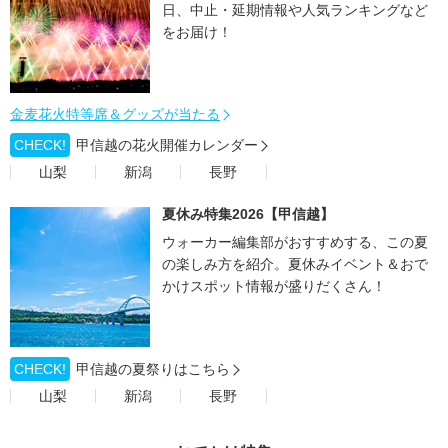
日、中止・延期情報や人気ランキングなど
をお届け！
金麦花火特等席＆グッズが当たる
CHECK!
甲信越の花火開催カレンダー
山梨
新潟
長野
夏休み特集2026【甲信越】
ウォーカー編集部がおすすめする、この夏
の楽しみ方を紹介。夏休みイベント＆おで
かけスポット情報が盛りだくさん！
CHECK!
甲信越の夏祭りはこちら
山梨
新潟
長野