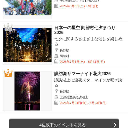
海野町商店街（歩行者天国）
2026年8月8日(土)・9日(日)
日本一の星空 阿智村七夕まつり
2026
七夕に関するさまざまな催しを楽しめ
る
長野県
阿智村
2026年7月1日(水)～8月31日(月)
諏訪湖サマーナイト花火2026
諏訪湖上に連夜スターマインが咲き誇
る
長野県
上諏訪温泉諏訪湖上
2026年7月24日(金)～8月23日(日)
4位以下のイベントを見る