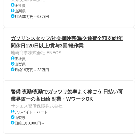
正社員
山梨県
月給30万円～68万円
ガソリンスタッフ/社会保険完備/交通費全額支給/年
間休日120日以上/賞与3回/軽作業
地崎商事株式会社 ENEOS
正社員
山梨県
月給19万円～28万円
警備 夜勤/夜勤でガッツリ効率よく稼ごう 日払い可
業界随一の高日給 副業・WワークOK
サンエス警備保障株式会社
アルバイト・パート
山梨県
日給1万3,000円～