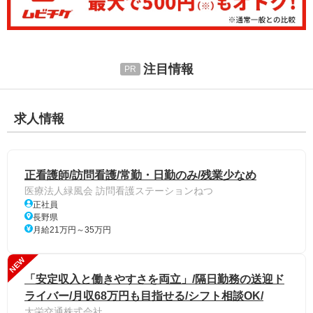
注目情報
求人情報
正看護師/訪問看護/常勤・日勤のみ/残業少なめ
医療法人緑風会 訪問看護ステーションねつ
正社員
長野県
月給21万円～35万円
NEW
「安定収入と働きやすさを両立」/隔日勤務の送迎ド
ライバー/月収68万円も目指せる/シフト相談OK/
大栄交通株式会社