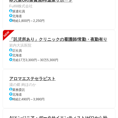
即入寮OK/寮費無料/退寮サポート
Fulfill株式会社
派遣社員
北海道
時給1,800円～2,250円
NEW
「託児所あり」クリニックの看護師/常勤・夜勤有り
岩内大浜医院
正社員
北海道
月給17万3,300円～30万5,300円
アロマエステセラピスト
湯の郷 絢ほのか
業務委託
北海道
時給2,490円～3,990円
AIエンジニア・データサイエンティスト/ゼロから始