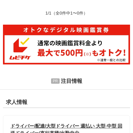
1/1
（全0件中1〜0件）
注目情報
求人情報
ドライバー/配達/大型ドライバー 週払い 大型·中型 回