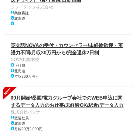
送ドライバー/直行直帰/出勤自由
ジソーテック株式会社
業務委託
北海道
英会話NOVAの受付・カウンセラー/未経験歓迎・英
語力不問/月収30万円から/完全週休2日制
NOVA札幌本校
正社員
北海道
年収360万円～
NEW
09月開始/桑園/電力グループ会社でのWEB申込に関
するデータ入力のお仕事/未経験OK/駅近/データ入力
株式会社パソナ
派遣社員
北海道
月給20万2,000円