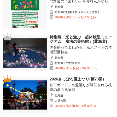
北海道の「楽しい」を赤れんがから
北海道
北海道庁旧本庁舎（赤れんが庁舎）
2026年7月5日(日)～9月12日(土)
特別展「光と遊ぶ！超体験型ミュー
ジアム 魔法の美術館」(北海道)
体を使って楽しめる、光とアートの体
感型展覧会
北海道
北海道立近代美術館
2026年7月17日(金)～8月30日(日)
2026さっぽろ夏まつり(第73回)
ビアガーデンや盆踊りが開催される札
幌の夏の風物詩
北海道
大通公園
2026年7月23日(木)～8月18日(火)