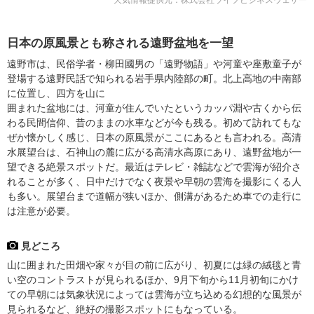
日本の原風景とも称される遠野盆地を一望
遠野市は、民俗学者・柳田國男の「遠野物語」や河童や座敷童子が
登場する遠野民話で知られる岩手県内陸部の町。北上高地の中南部
に位置し、四方を山に
囲まれた盆地には、河童が住んでいたというカッパ淵や古くから伝
わる民間信仰、昔のままの水車などが今も残る。初めて訪れてもな
ぜか懐かしく感じ、日本の原風景がここにあるとも言われる。高清
水展望台は、石神山の麓に広がる高清水高原にあり、遠野盆地が一
望できる絶景スポットだ。最近はテレビ・雑誌などで雲海が紹介さ
れることが多く、日中だけでなく夜景や早朝の雲海を撮影にくる人
も多い。展望台まで道幅が狭いほか、側溝があるため車での走行に
は注意が必要。
見どころ
山に囲まれた田畑や家々が目の前に広がり、初夏には緑の絨毯と青
い空のコントラストが見られるほか、9月下旬から11月初旬にかけ
ての早朝には気象状況によっては雲海が立ち込める幻想的な風景が
見られるなど、絶好の撮影スポットにもなっている。