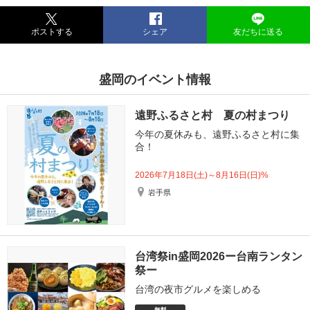
ポストする
シェア
友だちに送る
盛岡のイベント情報
遠野ふるさと村 夏の村まつり
今年の夏休みも、遠野ふるさと村に集
合！
2026年7月18日(土)～8月16日(日)%
岩手県
台湾祭in盛岡2026ー台南ランタン
祭ー
台湾の夜市グルメを楽しめる