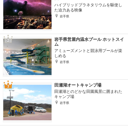
ハイブリッドプラネタリウムを駆使し
た迫力ある映像
岩手県
岩手県営屋内温水プール ホットスイ
ム
アミューズメントと競泳用プールが楽
しめる
岩手県
田瀬湖オートキャンプ場
田瀬湖とのどかな田園風景に囲まれた
キャンプ場
岩手県