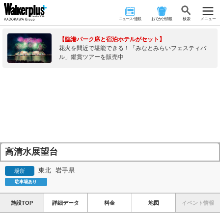
ニュース･連載
おでかけ情報
検 索
メニュー
【臨港パーク席と宿泊ホテルがセット】
花火を間近で堪能できる！「みなとみらいフェスティバ
ル」鑑賞ツアーを販売中
高清水展望台
東北
岩手県
場所
駐車場あり
施設TOP
詳細データ
料金
地図
イベント情報