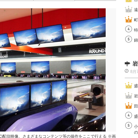
遠
町
特
錦
岩
8月
盛
岩
田
盛
小
の
式)配信映像、さまざまなコンテンツ等の操作をここで行える ※画