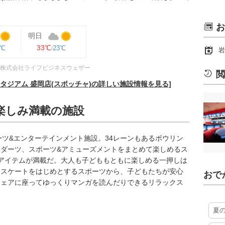
お
明日
33℃
3℃
23℃
岩
株式会社ライフビジネスウェザー
閲
タジアム 盛岡店(スポッチャ)の詳しい施設情報を見る]
楽しみ満載の施設
ーツ&エンターテインメント施設。34レーンもあるボウリン
ダーツ、スポーツ&アミューズメントをまとめて楽しめるス
アイテムが満載だ。大人も子どももともに楽しめる一押しは
ースケートをはじめとするスポーツから、子どもたちが安心
おで
チェアに座ってゆっくりマンガを読んだりできるリラックス
。
夏