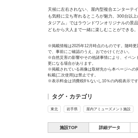
天候に左右されない、屋内型複合エンターテイ
も気軽に立ち寄れるところが魅力。300台以
タジアム」ではラウンドワンオリジナルの景品
どもから大人まで一緒に楽しむことができる
※掲載情報は2025年12月時点のものです。随
で、事前にご確認のうえ、おでかけください。
※自然災害の影響やその他諸事情により、イベン
更になる場合があります。
※掲載されている画像は取材先から本ページへの
転載(二次使用)は禁止です。
※表示料金は消費税8％ないし10％の内税表示で
タグ・カテゴリ
東北
岩手県
屋内アミューズメント施設
施設TOP
詳細データ