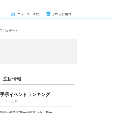
ニュース・連載
おでかけ情報
スポッチャ)
注目情報
手県イベントランキング
7日 9:32更新
湾祭in盛岡2026ー台南ランタン祭ー