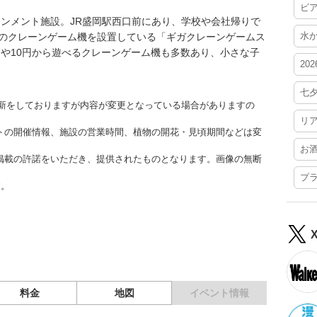
ビ
ンメント施設。JR盛岡駅西口前にあり、学校や会社帰りで
水
上のクレーンゲーム機を設置している「ギガクレーンゲームス
や10円から遊べるクレーンゲーム機も多数あり、小さな子
20
。
七
時更新をしておりますが内容が変更となっている場合がありますの
リ
トの開催情報、施設の営業時間、植物の開花・見頃期間などは変
お
掲載の許諾をいただき、提供されたものとなります。画像の無断
プ
す。
料金
地図
イベント情報