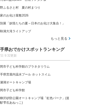
野ふるさと村 夏の村まつり
家のお化け屋敷2026
別展「妖怪たちの夏～日本のお化け大集合！」
秋湖大滝ライトアップ
もっと見る
手県おでかけスポットランキング
7日 9:32更新
岡市子ども科学館のプラネタリウム
手県営屋内温水プール ホットスイム
瀬湖オートキャンプ場
岡市子ども科学館
柳沢砂防公園オートキャンプ場「虹色パーク」(道
駅雫石あねっこ)