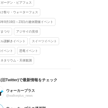
アガーデン・ビアフェス
かけ祭り・ウォーターフェス
26年9月19日～23日の連休開催イベント
夕まつり
アジサイの見頃
アル謎解きイベント
スイーツイベント
酒イベント
恐竜イベント
ラネタリウム・天体観測
X(旧Twitter)で最新情報をチェック
ウォーカープラス
@walkerplus_news