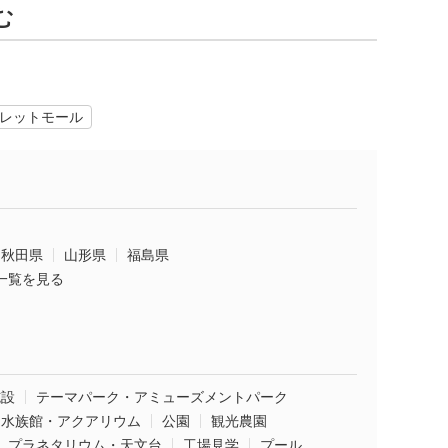
む
レットモール
秋田県
山形県
福島県
一覧を見る
施設
テーマパーク・アミューズメントパーク
水族館・アクアリウム
公園
観光農園
プラネタリウム・天文台
工場見学
プール