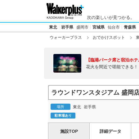
次の楽しいが見つかる。
東北
岩手県
盛岡市
宮城県
仙台市
青森県
ウォーカープラス
おでかけスポット
【臨港パーク席と宿泊ホテ
花火を間近で堪能できる！
ラウンドワンスタジアム 盛岡店
場所
東北
岩手県
駐車場あり
施設TOP
詳細データ