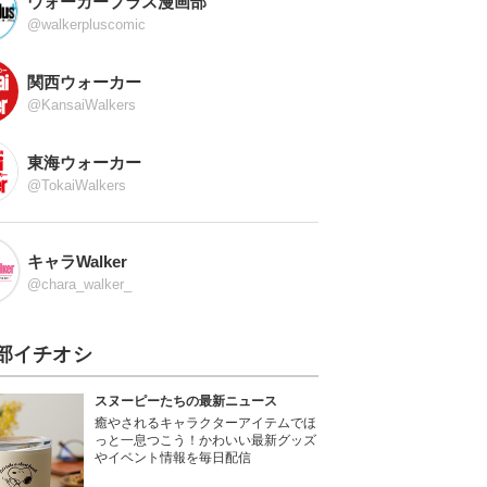
ウォーカープラス漫画部
@walkerpluscomic
関西ウォーカー
@KansaiWalkers
東海ウォーカー
@TokaiWalkers
キャラWalker
@chara_walker_
部イチオシ
スヌーピーたちの最新ニュース
癒やされるキャラクターアイテムでほ
っと一息つこう！かわいい最新グッズ
やイベント情報を毎日配信