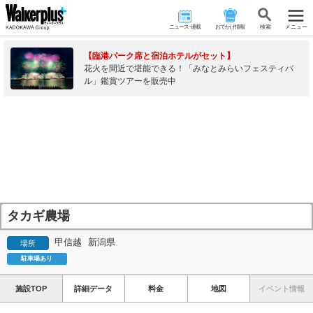
ニュース･連載
おでかけ情報
検 索
メニュー
【臨港パーク席と宿泊ホテルがセット】
花火を間近で堪能できる！「みなとみらいフェスティバ
ル」鑑賞ツアーを販売中
タカギ農場
甲信越
新潟県
場所
駐車場あり
施設TOP
詳細データ
料金
地図
イベント情報