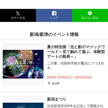
ポストする
シェア
友だちに送る
新潟/新津のイベント情報
夏の特別展「光と影のマジックワ
ールド～見て触れて遊ぶ、体験型
アートの祭典～」
この夏、自然科学館が魔法につつまれ
る。
2026年7月18日(土)～9月6日(日)%
新潟県
新潟まつり
住吉祭発祥300年を記念して開催され