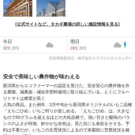
[公式サイトなど、タカギ農場の詳しい施設情報を見る]
今日
明日
32℃
25℃
29℃
26℃
天気情報提供元：株式会社ライフビジネスウェザー
安全で美味しい農作物が味わえる
新潟県からエコファーマーの認定を受けた、安全安心の農作物を作
る農園。減農薬・減化学肥料栽培に取り組んでいる。とくにフルー
ツトマトは糖度が高く
人気の商品。また例年、2月中旬から新潟県オリジナルのいちご品種
「えちごひめ」いちご狩りが楽しめる。「えちごひめ」は、大きな
もので50グラムを超えるほどの大粒品種で、強い甘さと酸味のバラ
ンスのよさが特徴。鮮やかな赤色は、見た目にも食欲をそそる。予
約は不要だが、いちごの生育状況によるので来園前に営業状況を確