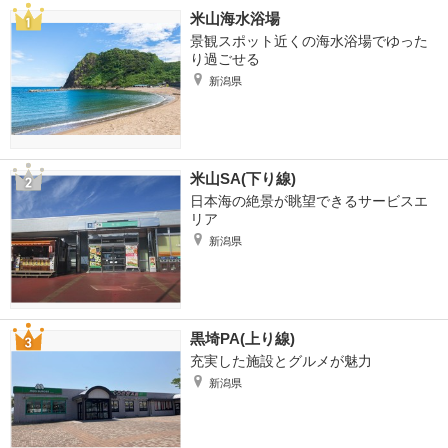
米山海水浴場
景観スポット近くの海水浴場でゆった
り過ごせる
新潟県
米山SA(下り線)
日本海の絶景が眺望できるサービスエ
リア
新潟県
黒埼PA(上り線)
充実した施設とグルメが魅力
新潟県