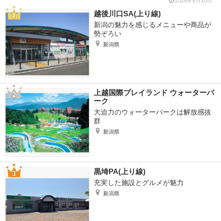
2026年8月10日
越後川口SA(上り線)
新潟の魅力を感じるメニューや商品が
勢ぞろい
新潟県
上越国際プレイランド ウォーターパ
ーク
大迫力のウォーターパークは解放感抜
群
新潟県
黒埼PA(上り線)
充実した施設とグルメが魅力
新潟県