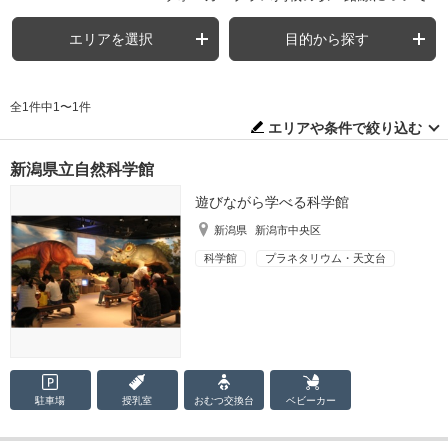
エリアを選択
目的から探す
全1件中1〜1件
エリアや条件で絞り込む
新潟県立自然科学館
遊びながら学べる科学館
新潟県
新潟市中央区
科学館
プラネタリウム・天文台
駐車場
授乳室
おむつ
交換台
ベビーカー