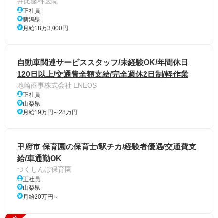
井比歯科医院
正社員
新潟県
月給18万3,000円
自動車関連サービススタッフ/未経験OK/年間休日
120日以上/交通費全額支給/完全週休2日制/軽作業
地崎商事株式会社 ENEOS
正社員
山梨県
月給19万円～28万円
甲府市 保育園の保育士/駅チカ/経験者優遇/交通費支
給/車通勤OK
つくしんぼ保育園
正社員
山梨県
月給20万円～