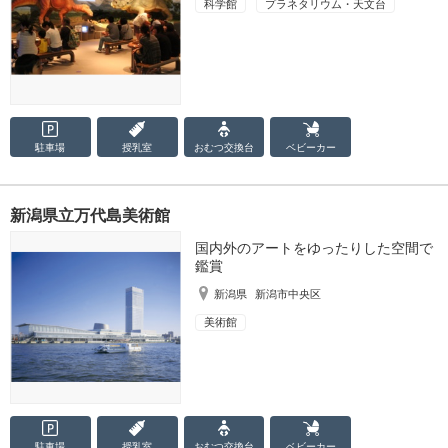
科学館
プラネタリウム・天文台
駐車場
授乳室
おむつ
交換台
ベビーカー
新潟県立万代島美術館
国内外のアートをゆったりした空間で
鑑賞
新潟県
新潟市中央区
美術館
駐車場
授乳室
おむつ
交換台
ベビーカー