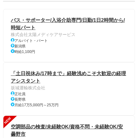
バス・サポーター/入浴介助専門/日勤/1日2時間から/
時短パート
株式会社太陽メディケアサービス
アルバイト・パート
新潟県
時給1,100円
「土日祝休み/17時まで」経験浅めこそ大歓迎の経理
アシスタント
坂城運輸株式会社
正社員
長野県
月給17万5,000円～25万円
NEW
空調部品の検査/未経験OK/資格不問・未経験OK/安
曇野市