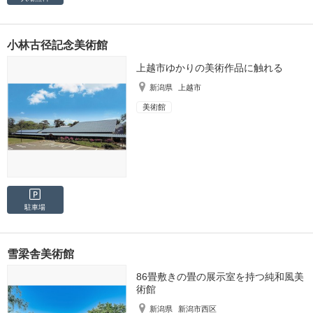
小林古径記念美術館
上越市ゆかりの美術作品に触れる
新潟県
上越市
美術館
駐車場
雪梁舎美術館
86畳敷きの畳の展示室を持つ純和風美
術館
新潟県
新潟市西区