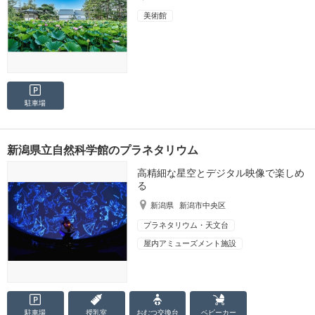
美術館
駐車場
新潟県立自然科学館のプラネタリウム
高精細な星空とデジタル映像で楽しめ
る
新潟県
新潟市中央区
プラネタリウム・天文台
屋内アミューズメント施設
駐車場
授乳室
おむつ
交換台
ベビーカー