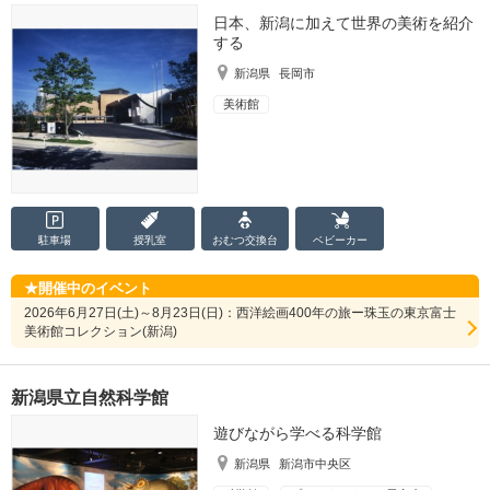
日本、新潟に加えて世界の美術を紹介
する
新潟県
長岡市
美術館
駐車場
授乳室
おむつ
交換台
ベビーカー
開催中のイベント
2026年6月27日(土)～8月23日(日)：西洋絵画400年の旅ー珠玉の東京富士
美術館コレクション(新潟)
新潟県立自然科学館
遊びながら学べる科学館
新潟県
新潟市中央区