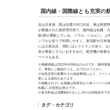
国内線・国際線とも充実の
北は日本海、西は信濃川河口付近、東は阿賀野川
が整備された国管理空港で、国内線は札幌・大阪
航)便が運航している。ソウル、ハルビン、上
ンプルな造りで利用しやすく、新潟駅や日本海
には土産品店、3階にはレストランがあり、な
幸が豊富にそろいおすすめだ。航空機の発着を
ペースもある。
※掲載情報は2021年4月時点のものです。随時
で、事前にご確認のうえ、おでかけください。
※自然災害の影響やその他諸事情により、イベン
更になる場合があります。
※掲載されている画像は取材先から本ページへの
転載(二次使用)は禁止です。
※表示料金は消費税8％ないし10％の内税表示で
タグ・カテゴリ