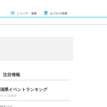
ニュース・連載
おでかけ情報
注目情報
潟県イベントランキング
9日 9:32更新
潟まつり