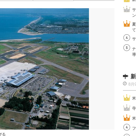
サ
ン
夏
て
サ
ナ
導
新
8月
米
寺
米
フ
びる