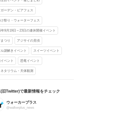
の注目イベント・催しまとめ
アガーデン・ビアフェス
かけ祭り・ウォーターフェス
26年9月19日～23日の連休開催イベント
夕まつり
アジサイの見頃
アル謎解きイベント
スイーツイベント
酒イベント
恐竜イベント
ラネタリウム・天体観測
X(旧Twitter)で最新情報をチェック
ウォーカープラス
@walkerplus_news