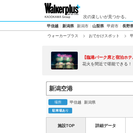
次の楽しいが見つかる。
甲信越
新潟県
新潟市
山梨県
甲府市
長野
ウォーカープラス
おでかけスポット
【臨港パーク席と宿泊ホテ
花火を間近で堪能できる！
新潟空港
場所
甲信越
新潟県
駐車場あり
施設TOP
詳細データ