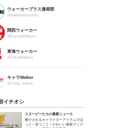
ウォーカープラス漫画部
@walkerpluscomic
関西ウォーカー
@KansaiWalkers
東海ウォーカー
@TokaiWalkers
キャラWalker
@chara_walker_
部イチオシ
スヌーピーたちの最新ニュース
癒やされるキャラクターアイテムでほ
っと一息つこう！かわいい最新グッズ