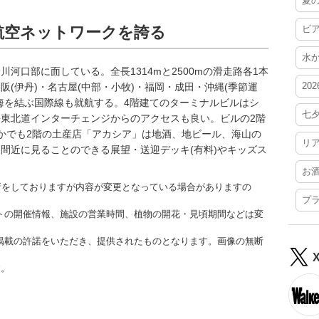
夏
航空ネットワークを誇る
ビ
水
河口部に面している。全長1314mと2500mの滑走路各1本
20
(伊丹)・名古屋(中部・小牧)・福岡・成田・沖縄(季節運
海を結ぶ国際線も就航する。4階建てのターミナルビルはシ
七
東北道インターチェンジからのアクセスも良い。ビルの2階
かでも2階の土産店「アカシア」は地酒、地ビール、海山の
リ
間近に見ることのできる展望・送迎デッキ(有料)やキッズス
お
更新をしておりますが内容が変更となっている場合がありますの
プ
トの開催情報、施設の営業時間、植物の開花・見頃期間などは変
掲載の許諾をいただき、提供されたものとなります。画像の無断
す。