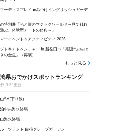
マーディスプレイ inみつけイングリッシュガーデ
の特別展「光と影のマジックワールド～見て触れ
遊ぶ、体験型アートの祭典～」
マーイベント＆アクティビティ 2026
ゾトキアドベンチャー in 新発田市「霧隠れの街と
きの金魚」（再演）
もっと見る
潟県おでかけスポットランキング
9日 9:32更新
山SA(下り線)
泊中央海水浴場
山海水浴場
ルーツランド 白根グレープガーデン