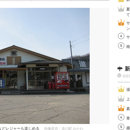
夏
て
サ
ン
サ
南
新
8月
湯
上
素
青
越
などレジャーも楽しめる
画像提供：道の駅 みかわ