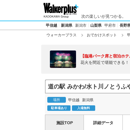
次の楽しいが見つかる。
甲信越
新潟県
新潟市
山梨県
甲府市
長野
ウォーカープラス
おでかけスポット
【臨港パーク席と宿泊ホテ
花火を間近で堪能できる！
道の駅 みかわ/水ト川ノとうふ
場所
甲信越
新潟県
駐車場あり
入場無料
施設TOP
詳細データ