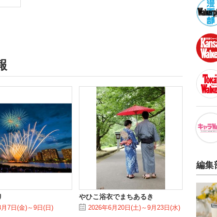
報
編集
り
やひこ浴衣でまちあるき
8月7日(金)～9日(日)
2026年6月20日(土)～9月23日(水)