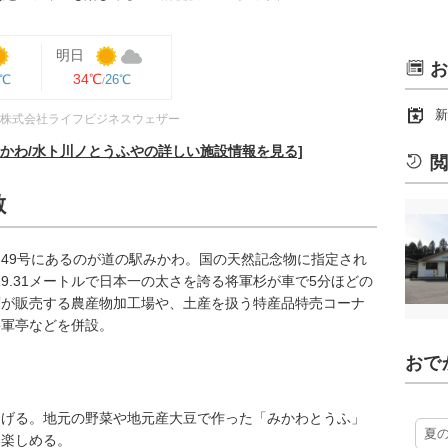
明日
お
34℃
6℃
26℃
新
株式会社ライフビジネスウェザー
みかわ/水ト川ノとうふやの詳しい施設情報を見る]
閲
敷
49号にあるのが道の駅みかわ。国の天然記念物に指定され
19.31メートルで日本一の太さを誇る将軍杉が車で5分ほどの
腐が販売する農産物加工場や、土産を扱う特産品特売コーナ
将軍亭などを併設。
おで
ろげる。地元の野菜や地元産大豆で作った「みかわとうふ」
夏
に楽しめる。