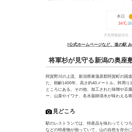
本日
34℃
2
天気情報提供元：
[公式ホームページなど、道の駅 
将軍杉が見守る新潟の奥座
阿賀野川の上流、新潟県東蒲原郡阿賀町の国道
た、樹齢1400年、高さ約40メートル、幹周り
ところにある。その他、加工された味噌や豆
ー、山菜やイワナ、名水薬師清水が味わえる
見どころ
駅のレストランでは、特産品を味わってくつ
などの特産物が揃っていて、山の自然を存分