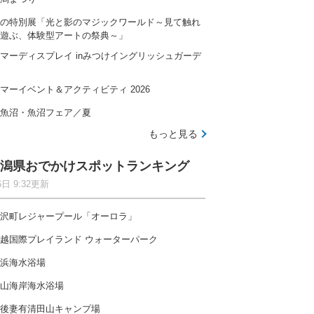
の特別展「光と影のマジックワールド～見て触れ
遊ぶ、体験型アートの祭典～」
マーディスプレイ inみつけイングリッシュガーデ
マーイベント＆アクティビティ 2026
魚沼・魚沼フェア／夏
もっと見る
潟県おでかけスポットランキング
6日 9:32更新
沢町レジャープール「オーロラ」
越国際プレイランド ウォーターパーク
浜海水浴場
山海岸海水浴場
後妻有清田山キャンプ場