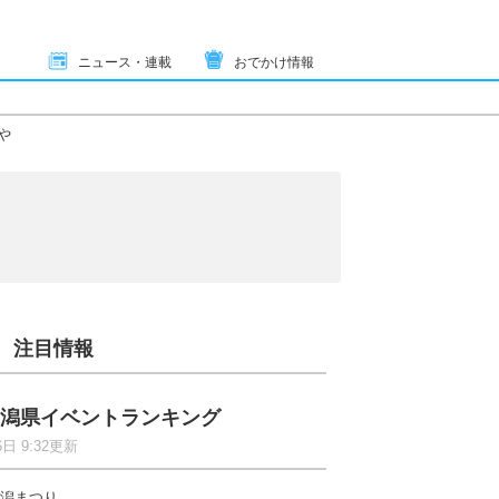
ニュース・連載
おでかけ情報
や
注目情報
潟県イベントランキング
6日 9:32更新
潟まつり