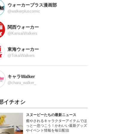
ウォーカープラス漫画部
@walkerpluscomic
関西ウォーカー
@KansaiWalkers
東海ウォーカー
@TokaiWalkers
キャラWalker
@chara_walker_
部イチオシ
スヌーピーたちの最新ニュース
癒やされるキャラクターアイテムでほ
っと一息つこう！かわいい最新グッズ
やイベント情報を毎日配信