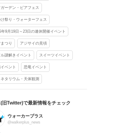
アガーデン・ビアフェス
かけ祭り・ウォーターフェス
26年9月19日～23日の連休開催イベント
夕まつり
アジサイの見頃
アル謎解きイベント
スイーツイベント
酒イベント
恐竜イベント
ラネタリウム・天体観測
X(旧Twitter)で最新情報をチェック
ウォーカープラス
@walkerplus_news