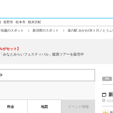
県
長野市
松本市
軽井沢町
甲信越のスポット
新潟県のスポット
道の駅 みかわ/水ト川ノとうふ
ルがセット】
「みなとみらいフェスティバル」鑑賞ツアーを販売中
や
新
8月
料金
地図
イベント情報
新