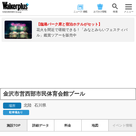
ニュース･連載
おでかけ情報
検 索
メニュー
【臨港パーク席と宿泊ホテルがセット】
花火を間近で堪能できる！「みなとみらいフェスティバ
ル」鑑賞ツアーを販売中
金沢市営西部市民体育会館プール
北陸
石川県
場所
駐車場あり
施設TOP
詳細データ
料金
地図
イベント情報