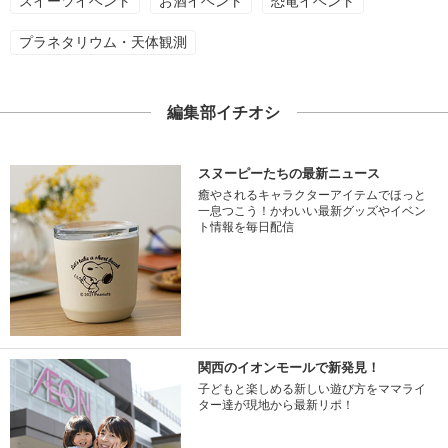
スイーツイベント
お酒イベント
恐竜イベント
プラネタリウム・天体観測
編集部イチオシ
スヌーピーたちの最新ニュース
癒やされるキャラクターアイテムでほっと
一息つこう！かわいい最新グッズやイベン
ト情報を毎日配信
関西のイオンモールで新発見！
子どもと楽しめる新しい遊び方をママライ
ター達が現地から最新リポ！