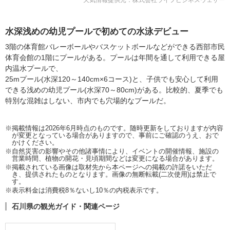
天気情報提供元：株式会社ライフビジネスウェザー
水深浅めの幼児プールで初めての水泳デビュー
3階の体育館バレーボールやバスケットボールなどができる西部市民
体育会館の1階にプールがある。プールは年間を通して利用できる屋
内温水プールで、
25mプール(水深120～140cm×6コース)と、子供でも安心して利用
できる浅めの幼児プール(水深70～80cm)がある。比較的、夏季でも
特別な混雑はしない、市内でも穴場的なプールだ。
※掲載情報は2026年6月時点のものです。随時更新をしておりますが内容
が変更となっている場合がありますので、事前にご確認のうえ、おで
かけください。
※自然災害の影響やその他諸事情により、イベントの開催情報、施設の
営業時間、植物の開花・見頃期間などは変更になる場合があります。
※掲載されている画像は取材先から本ページへの掲載の許諾をいただ
き、提供されたものとなります。画像の無断転載(二次使用)は禁止で
す。
※表示料金は消費税8％ないし10％の内税表示です。
石川県の観光ガイド・関連ページ