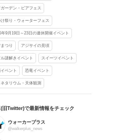
アガーデン・ビアフェス
かけ祭り・ウォーターフェス
26年9月19日～23日の連休開催イベント
夕まつり
アジサイの見頃
アル謎解きイベント
スイーツイベント
酒イベント
恐竜イベント
ラネタリウム・天体観測
X(旧Twitter)で最新情報をチェック
ウォーカープラス
@walkerplus_news