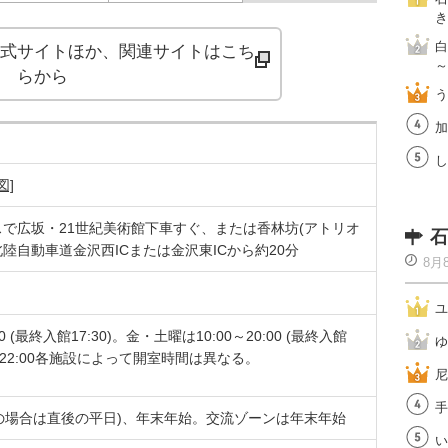
き
白
式サイトほか、関連サイトはこち
～
らから
う
加
し
図]
スで広坂・21世紀美術館下車すぐ、または香林坊(アトリオ
石
北陸自動車道金沢西ICまたは金沢東ICから約20分
8月
ユ
0 (最終入館17:30)。金・土曜は10:00～20:00 (最終入館
ゆ
00〜22:00各施設によって開室時間は異なる。
尼
手
の場合は直後の平日)、年末年始。交流ゾーンは年末年始
い