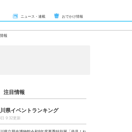
ニュース・連載
おでかけ情報
情報
注目情報
川県イベントランキング
8日 9:32更新
川県立歴史博物館令和8年度夏季特別展「発見！れ