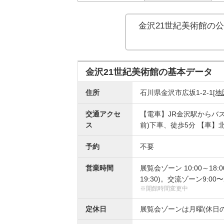
金沢21世紀美術館の
公
金沢21世紀美術館の基本データ
住所
石川県金沢市広坂1-2-1
[地
交通アクセ
【電車】JR金沢駅からバ
ス
前)下車、徒歩5分 【車】
予約
不要
営業時間
展覧会ゾーン 10:00～18:0
19:30)。交流ゾーン9:
※開館時間変更中
定休日
展覧会ゾーンは月曜(休日