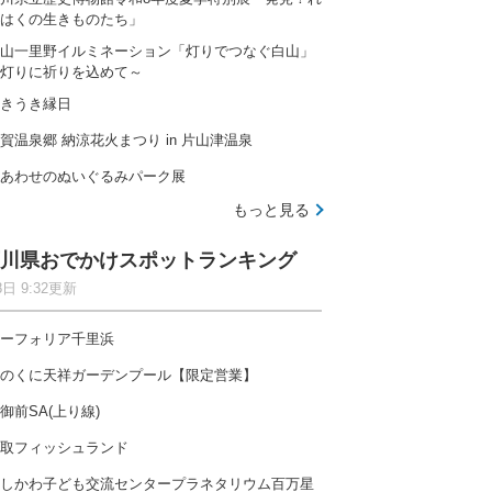
はくの生きものたち」
山一里野イルミネーション「灯りでつなぐ白山」
灯りに祈りを込めて～
きうき縁日
賀温泉郷 納涼花火まつり in 片山津温泉
あわせのぬいぐるみパーク展
もっと見る
川県おでかけスポットランキング
8日 9:32更新
ーフォリア千里浜
のくに天祥ガーデンプール【限定営業】
御前SA(上り線)
取フィッシュランド
しかわ子ども交流センタープラネタリウム百万星