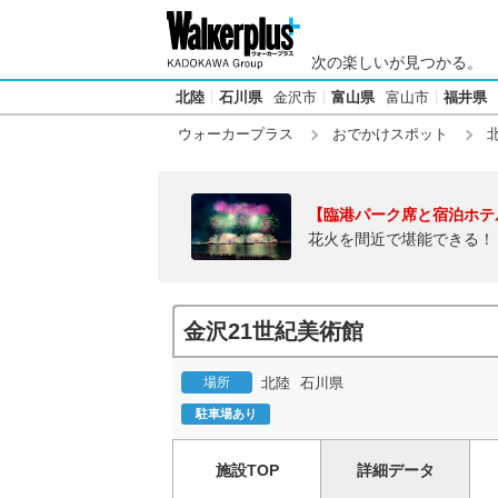
次の楽しいが見つかる。
北陸
石川県
金沢市
富山県
富山市
福井県
ウォーカープラス
おでかけスポット
【臨港パーク席と宿泊ホテ
花火を間近で堪能できる！
金沢21世紀美術館
場所
北陸
石川県
駐車場あり
施設TOP
詳細データ