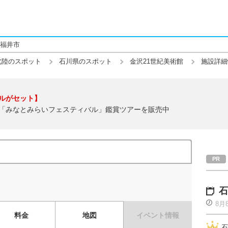
福井市
北陸のスポット
石川県のスポット
金沢21世紀美術館
施設詳細
ルがセット】
「みなとみらいフェスティバル」鑑賞ツアーを販売中
石
8月
料金
地図
イベント情報
石