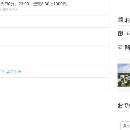
円/30分。23:00～翌朝8:30は1000円。
0は入出庫不可)
お
石
閲
イトはこちら
おで
夏