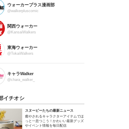
ウォーカープラス漫画部
@walkerpluscomic
関西ウォーカー
@KansaiWalkers
東海ウォーカー
@TokaiWalkers
キャラWalker
@chara_walker_
部イチオシ
スヌーピーたちの最新ニュース
癒やされるキャラクターアイテムでほ
っと一息つこう！かわいい最新グッズ
やイベント情報を毎日配信