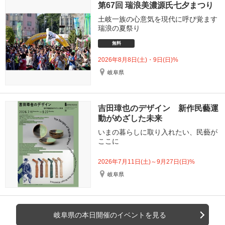
第67回 瑞浪美濃源氏七夕まつり
土岐一族の心意気を現代に呼び覚ます
瑞浪の夏祭り
無料
2026年8月8日(土)・9日(日)%
岐阜県
吉田璋也のデザイン 新作民藝運
動がめざした未来
いまの暮らしに取り入れたい、民藝が
ここに
2026年7月11日(土)～9月27日(日)%
岐阜県
岐阜県の本日開催のイベントを見る