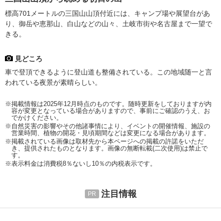
標高701メートルの三国山山頂付近には、キャンプ場や展望台があ
り、御岳や恵那山、白山などの山々、土岐市街や名古屋まで一望で
きる。
見どころ
車で登頂できるように登山道も整備されている。この地域随一と言
われている夜景が素晴らしい。
※掲載情報は2025年12月時点のものです。随時更新をしておりますが内
容が変更となっている場合がありますので、事前にご確認のうえ、お
でかけください。
※自然災害の影響やその他諸事情により、イベントの開催情報、施設の
営業時間、植物の開花・見頃期間などは変更になる場合があります。
※掲載されている画像は取材先から本ページへの掲載の許諾をいただ
き、提供されたものとなります。画像の無断転載(二次使用)は禁止で
す。
※表示料金は消費税8％ないし10％の内税表示です。
注目情報