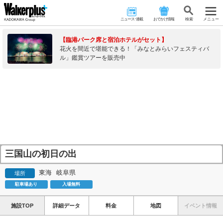
ニュース･連載
おでかけ情報
検 索
メニュー
【臨港パーク席と宿泊ホテルがセット】
花火を間近で堪能できる！「みなとみらいフェスティバ
ル」鑑賞ツアーを販売中
三国山の初日の出
東海
岐阜県
場所
駐車場あり
入場無料
施設TOP
詳細データ
料金
地図
イベント情報