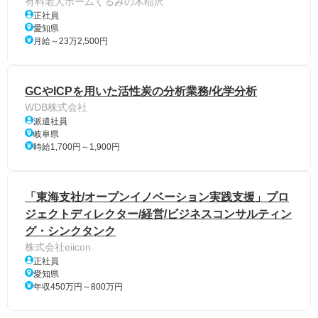
有料老人ホームくるみの木稲沢
正社員
愛知県
月給～23万2,500円
GCやICPを用いた活性炭の分析業務/化学分析
WDB株式会社
派遣社員
岐阜県
時給1,700円～1,900円
「東海支社/オープンイノベーション実践支援」プロ
ジェクトディレクター/経営/ビジネスコンサルティン
グ・シンクタンク
株式会社eiicon
正社員
愛知県
年収450万円～800万円