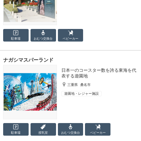
駐車場
おむつ
交換台
ベビーカー
ナガシマスパーランド
日本一のコースター数を誇る東海を代
表する遊園地
三重県
桑名市
遊園地・レジャー施設
駐車場
授乳室
おむつ
交換台
ベビーカー