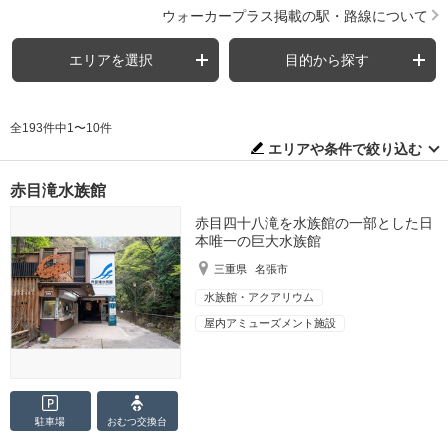
ウォーカープラス掲載の駅・路線について
エリアを選択
目的から探す
全193件中1〜10件
エリアや条件で絞り込む
赤目滝水族館
赤目四十八滝を水族館の一部とした日
本唯一の巨大水族館
三重県
名張市
水族館・アクアリウム
屋内アミューズメント施設
駐車場
おむつ
交換台