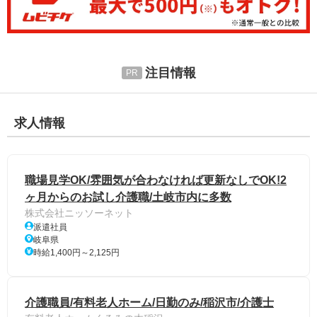
注目情報
求人情報
職場見学OK/雰囲気が合わなければ更新なしでOK!2
ヶ月からのお試し介護職/土岐市内に多数
株式会社ニッソーネット
派遣社員
岐阜県
時給1,400円～2,125円
介護職員/有料老人ホーム/日勤のみ/稲沢市/介護士