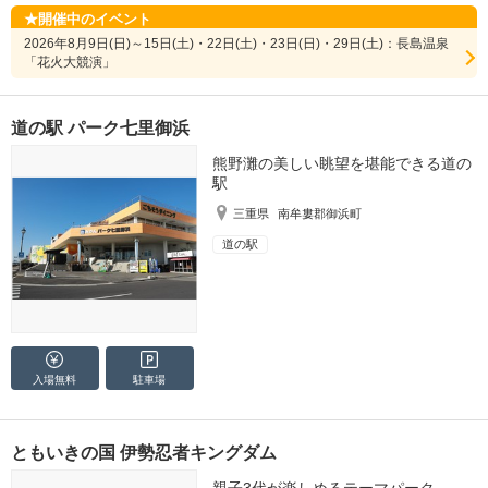
開催中のイベント
2026年8月9日(日)～15日(土)・22日(土)・23日(日)・29日(土)：長島温泉
「花火大競演」
道の駅 パーク七里御浜
熊野灘の美しい眺望を堪能できる道の
駅
三重県
南牟婁郡御浜町
道の駅
入場無料
駐車場
ともいきの国 伊勢忍者キングダム
親子3代が楽しめるテーマパーク