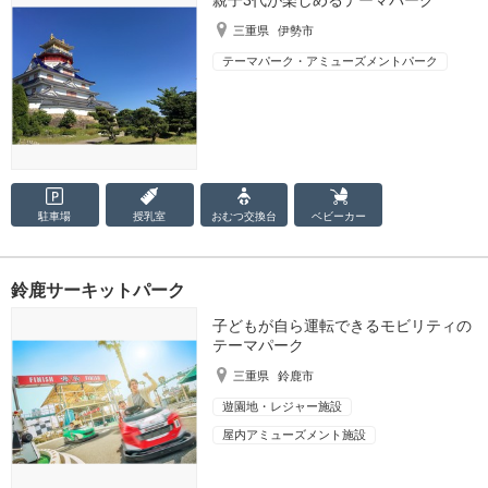
三重県
伊勢市
テーマパーク・アミューズメントパーク
駐車場
授乳室
おむつ
交換台
ベビーカー
鈴鹿サーキットパーク
子どもが自ら運転できるモビリティの
テーマパーク
三重県
鈴鹿市
遊園地・レジャー施設
屋内アミューズメント施設