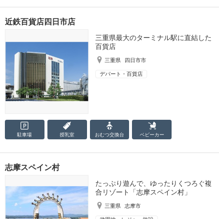
近鉄百貨店四日市店
三重県最大のターミナル駅に直結した
百貨店
三重県
四日市市
デパート・百貨店
駐車場
授乳室
おむつ
交換台
ベビーカー
志摩スペイン村
たっぷり遊んで、ゆったりくつろぐ複
合リゾート「志摩スペイン村」
三重県
志摩市