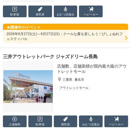
駐車場
授乳室
おむつ
交換台
ベビーカー
開催中のイベント
2026年6月27日(土)～9月27日(日)：クールな夏を楽しもう！びしょぬれフ
ェスティバル
三井アウトレットパーク ジャズドリーム長島
店舗数、店舗面積が国内最大級のアウ
トレットモール
三重県
桑名市
アウトレットモール
入場無料
駐車場
授乳室
おむつ
交換台
ベビーカー