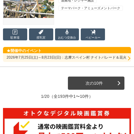
遊園地・レジャー施設
テーマパーク・アミューズメントパーク
駐車場
授乳室
おむつ
交換台
ベビーカー
開催中のイベント
2026年7月25日(土)～8月23日(日)：志摩スペイン村 ナイトパレード＆花火
次の10件
1/20
（全193件中1〜10件）