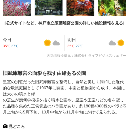
[公式サイトなど、神戸市立須磨離宮公園の詳しい施設情報を見る]
今日
明日
35℃
27℃
35℃
27℃
天気情報提供元：株式会社ライフビジネスウェザー
旧武庫離宮の面影を残す由緒ある公園
皇室の別荘だった旧武庫離宮を整備し、自然と美しく調和した近代
的な欧風庭園として1967年に開園。本園と植物園から成り、本園に
は大小の噴水と緑
の芝生が幾何学模様を描く噴水公園や、皇室や王室などの名を冠し
た品種を集めた王侯貴族のバラ園があり、約180種4000株のバラが5
月上旬から5月下旬、10月中旬から11月中旬にかけて見られる。
見どころ