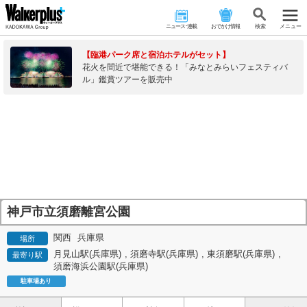
ニュース･連載
おでかけ情報
検 索
メニュー
【臨港パーク席と宿泊ホテルがセット】
花火を間近で堪能できる！「みなとみらいフェスティバ
ル」鑑賞ツアーを販売中
神戸市立須磨離宮公園
関西
兵庫県
場所
月見山駅(兵庫県)
,
須磨寺駅(兵庫県)
,
東須磨駅(兵庫県)
,
最寄り駅
須磨海浜公園駅(兵庫県)
駐車場あり