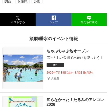
関西
兵庫県
公園
ポストする
シェア
友だちに送る
須磨/垂水のイベント情報
ちゃぷちゃぷ池オープン
広々とした公園で水遊びを楽しもう！
無料
2026年7月18日(土)～8月31日(月)%
兵庫県
知らなかった！たるみのアレコレ
2026