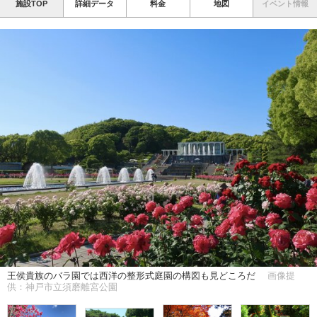
施設TOP
詳細データ
料金
地図
イベント情報
王侯貴族のバラ園では西洋の整形式庭園の構図も見どころだ
画像提
供：神戸市立須磨離宮公園