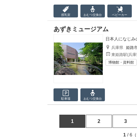
授乳室
おむつ
交換台
ベビーカー
あずきミュージアム
日本人になじみ
兵庫県
姫路
東姫路駅(兵庫
博物館・資料館
駐車場
おむつ
交換台
1
2
3
1
/ 