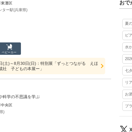
おで
市東灘区
ター駅(兵庫県)
夏
ビ
水
ベビーカー
20
20日(土)～8月30日(日)：特別展「ずっとつながる えほ
成社 子どもの本展ー」
七
リ
お
や科学の不思議を学ぶ
市中央区
プ
県)