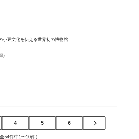
の小豆文化を伝える世界初の博物館
市
県)
4
5
6
6（全54件中1〜10件）