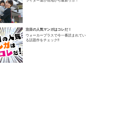
ライター達が現地から最新リポ！
注目の人気マンガはコレだ！
ウォーカープラスで今一番読まれてい
る話題作をチェック!!