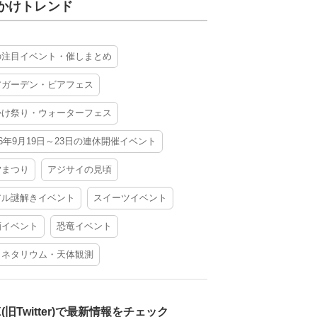
かけトレンド
の注目イベント・催しまとめ
アガーデン・ビアフェス
かけ祭り・ウォーターフェス
26年9月19日～23日の連休開催イベント
夕まつり
アジサイの見頃
アル謎解きイベント
スイーツイベント
酒イベント
恐竜イベント
ラネタリウム・天体観測
X(旧Twitter)で最新情報をチェック