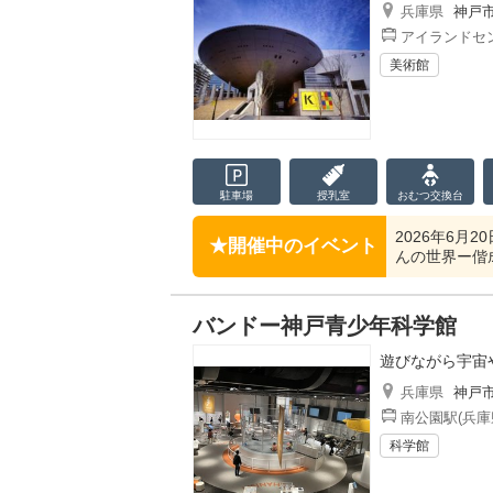
兵庫県
神戸
アイランドセン
美術館
駐車場
授乳室
おむつ
交換台
2026年6月
開催中のイベント
んの世界ー偕
バンドー神戸青少年科学館
遊びながら宇宙
兵庫県
神戸
南公園駅(兵庫
科学館