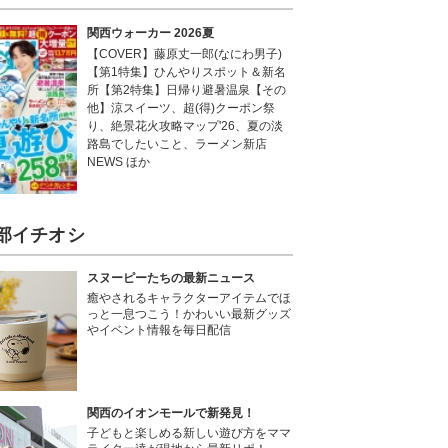
関西ウォーカー 2026夏
【COVER】藤原丈一郎(なにわ男子)
【第1特集】ひんやりスポット＆新名
所【第2特集】日帰り避暑温泉【その
他】涼スイーツ、超(得)クーポン祭
り、絶景花火攻略マップ'26、夏の淡
路島でしたいこと、ラーメン新店
NEWS ほか
部イチオシ
スヌーピーたちの最新ニュース
癒やされるキャラクターアイテムでほ
っと一息つこう！かわいい最新グッズ
やイベント情報を毎日配信
関西のイオンモールで新発見！
子どもと楽しめる新しい遊び方をママ