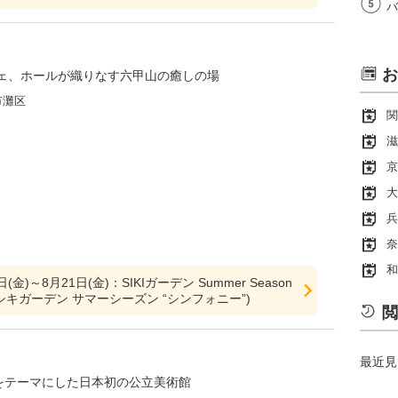
バ
お
ェ、ホールが織りなす六甲山の癒しの場
市灘区
関
滋
京
大
兵
奈
和
日(金)～8月21日(金)：SIKIガーデン Summer Season
y”(シキガーデン サマーシーズン “シンフォニー”)
閲
最近見
"をテーマにした日本初の公立美術館