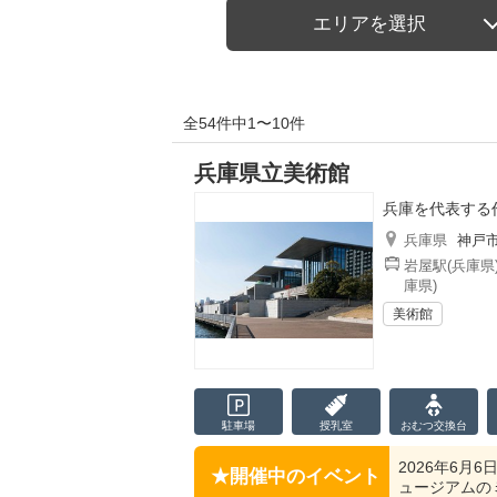
エリアを選択
全54件中1〜10件
兵庫県立美術館
兵庫を代表する
兵庫県
神戸
岩屋駅(兵庫県
庫県)
美術館
駐車場
授乳室
おむつ
交換台
2026年6月
開催中のイベント
ュージアムの