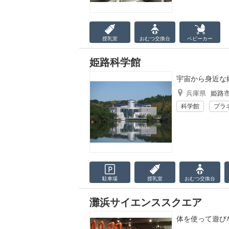
授乳室
おむつ
交換台
ベビーカー
姫路科学館
宇宙から身近な
兵庫県
姫路
科学館
プラ
駐車場
授乳室
おむつ
交換台
灘浜サイエンススクエア
体を使って遊び