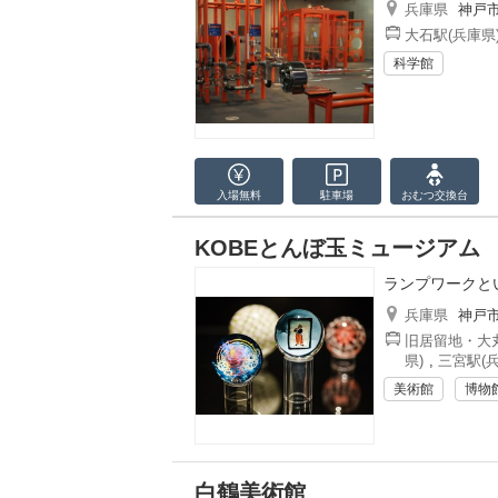
兵庫県
神戸
大石駅(兵庫県
科学館
入場無料
駐車場
おむつ
交換台
KOBEとんぼ玉ミュージアム
ランプワークと
兵庫県
神戸
旧居留地・大丸
県)
,
三宮駅(兵
美術館
博物
白鶴美術館