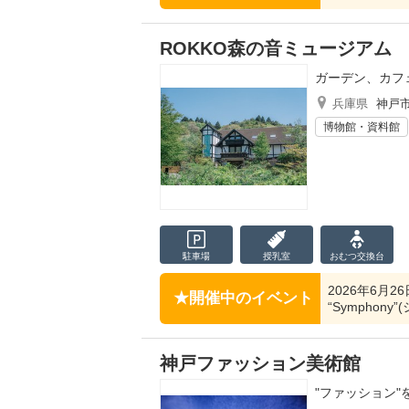
ROKKO森の音ミュージアム
ガーデン、カフ
兵庫県
神戸
博物館・資料館
駐車場
授乳室
おむつ
交換台
2026年6月26
開催中のイベント
“Symphon
神戸ファッション美術館
"ファッション