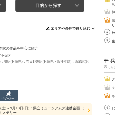
M
目的から探す
神
県
リ
エリアや条件で絞り込む
神
生
作家の作品を中心に紹介
市中央区
兵
)
,
灘駅(兵庫県)
,
春日野道駅(兵庫県・阪神本線)
,
西灘駅(兵
8月
グ
キ
ネ
ベビーカー
ー
6日(土)～9月13日(日)：県立ミュージアムズ連携企画 ミ
T
ミステリー