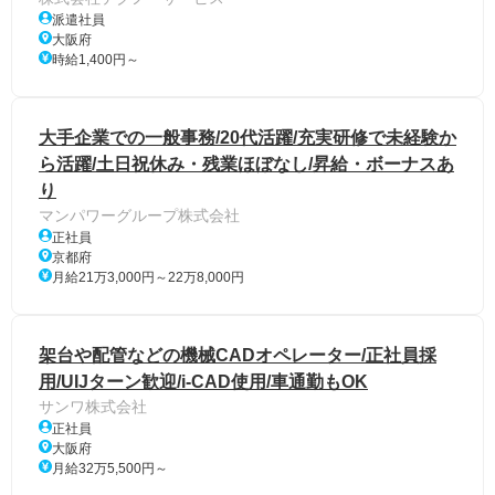
派遣社員
大阪府
時給1,400円～
大手企業での一般事務/20代活躍/充実研修で未経験か
ら活躍/土日祝休み・残業ほぼなし/昇給・ボーナスあ
り
マンパワーグループ株式会社
正社員
京都府
月給21万3,000円～22万8,000円
架台や配管などの機械CADオペレーター/正社員採
用/UIJターン歓迎/i-CAD使用/車通勤もOK
サンワ株式会社
正社員
大阪府
月給32万5,500円～