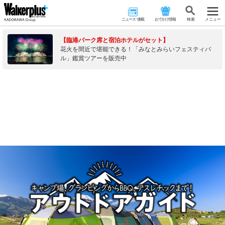
ニュース･連載
おでかけ情報
検 索
メニュー
【臨港パーク席と宿泊ホテルがセット】
花火を間近で堪能できる！「みなとみらいフェスティバ
ル」鑑賞ツアーを販売中