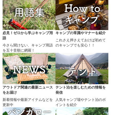
必見！ゼロから学ぶキャンプ用
キャンプの常識やマナーを紹介
語
これさえ押さえておけば初めて
今さら聞けない、キャンプ用語
のキャンプでも安心！！
を五十音順に網羅！
アウトドア関連の最新ニュース
テント泊を楽しむための情報を
をお届け
発信
新着情報や最新アイテムなどを
人気キャンプ場やテント泊のポ
更新中
イントを紹介