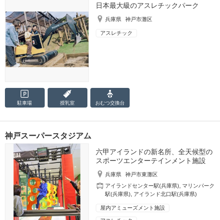
日本最大級のアスレチックパーク
兵庫県
神戸市灘区
アスレチック
駐車場
授乳室
おむつ
交換台
神戸スーパースタジアム
六甲アイランドの新名所、全天候型の
スポーツエンターテインメント施設
兵庫県
神戸市東灘区
アイランドセンター駅(兵庫県)
,
マリンパーク
駅(兵庫県)
,
アイランド北口駅(兵庫県)
屋内アミューズメント施設