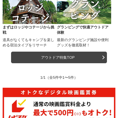
まずはロッジやコテージから挑
グランピングで快適アウトドア
戦
体験
道具がなくてもキャンプを楽し
最新のグランピング施設や便利
める宿泊タイプをリサーチ
グッズを徹底取材！
アウトドア特集TOP
1/1
（全5件中1〜5件）