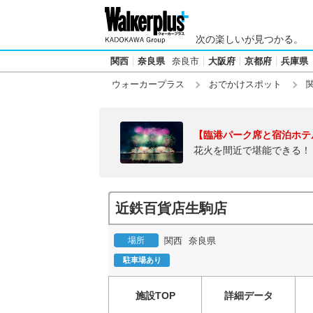
次の楽しいが見つかる。
関西
奈良県
奈良市
大阪府
京都府
兵庫県
ウォーカープラス
おでかけスポット
【臨港パーク席と宿泊ホテ
花火を間近で堪能できる！
近鉄百貨店生駒店
場所
関西
奈良県
駐車場あり
施設TOP
詳細データ