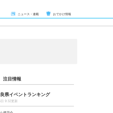
ニュース・連載
おでかけ情報
注目情報
良県イベントランキング
6日 9:32更新
ら燈花会