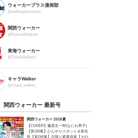
ウォーカープラス漫画部
@walkerpluscomic
関西ウォーカー
@KansaiWalkers
東海ウォーカー
@TokaiWalkers
キャラWalker
@chara_walker_
関西ウォーカー 最新号
関西ウォーカー 2026夏
【COVER】藤原丈一郎(なにわ男子)
【第1特集】ひんやりスポット＆新名
所【第2特集】日帰り避暑温泉【その