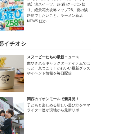
他】涼スイーツ、超(得)クーポン祭
り、絶景花火攻略マップ'26、夏の淡
路島でしたいこと、ラーメン新店
NEWS ほか
部イチオシ
スヌーピーたちの最新ニュース
癒やされるキャラクターアイテムでほ
っと一息つこう！かわいい最新グッズ
やイベント情報を毎日配信
関西のイオンモールで新発見！
子どもと楽しめる新しい遊び方をママ
ライター達が現地から最新リポ！