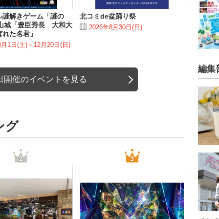
ル謎解きゲーム「謎の
北コミde盆踊り祭
郡山城「豊臣秀長 大和大
2026年8月30日(日)
ばれた名君」
8月1日(土)～12月20日(日)
編集
日開催のイベントを見る
ング