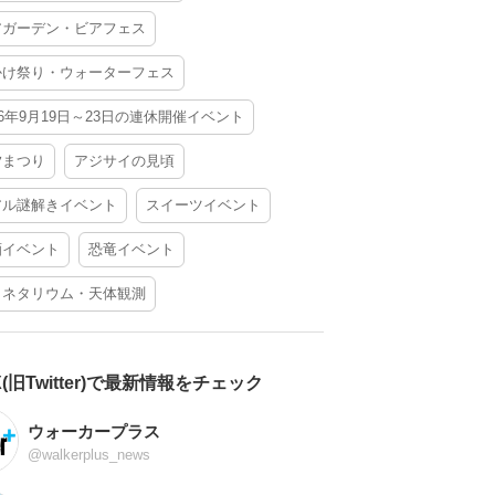
アガーデン・ビアフェス
かけ祭り・ウォーターフェス
26年9月19日～23日の連休開催イベント
夕まつり
アジサイの見頃
アル謎解きイベント
スイーツイベント
酒イベント
恐竜イベント
ラネタリウム・天体観測
X(旧Twitter)で最新情報をチェック
ウォーカープラス
@walkerplus_news