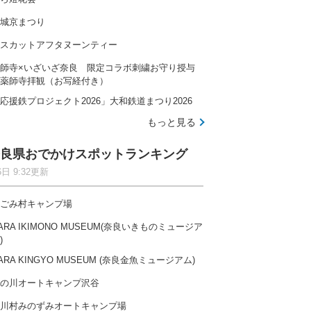
城京まつり
スカットアフタヌーンティー
師寺×いざいざ奈良 限定コラボ刺繍お守り授与
薬師寺拝観（お写経付き）
応援鉄プロジェクト2026」大和鉄道まつり2026
もっと見る
良県おでかけスポットランキング
6日 9:32更新
ごみ村キャンプ場
ARA IKIMONO MUSEUM(奈良いきものミュージア
)
ARA KINGYO MUSEUM (奈良金魚ミュージアム)
の川オートキャンプ沢谷
川村みのずみオートキャンプ場