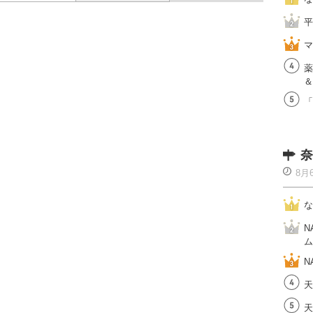
平
マ
薬
＆
「
奈
8月
な
N
ム
N
天
天