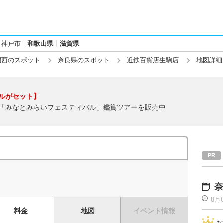
神戸市
和歌山県
滋賀県
関西のスポット
奈良県のスポット
近鉄百貨店生駒店
地図詳細
ルがセット】
「みなとみらいフェスティバル」鑑賞ツアーを販売中
奈
8月
料金
地図
イベント情報
な