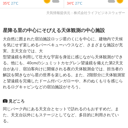
35℃
27℃
34℃
27℃
天気情報提供元：株式会社ライフビジネスウェザー
星降る里の中心にそびえる天体観測の中心施設
大自然に囲まれた宿泊施設ロッジ星のくにを中心に、建物内で天候
を気にせず楽しめるバーベキューハウスなど、さまざまな施設が充
実。主天文台では、大
型望遠鏡を利用して壮大な宇宙を身近に感じながら天体観測ができ
る。他にも、40cmのシュミットカセグレン望遠鏡を備えた第2天文
台があり、宿泊客向けに開催される夜の天体観測会では、担当者の
解説を聞きながら星の世界を楽しめる。また、2階部分に天体観測室
と望遠鏡を完備したドーム付バンガローや、木のぬくもりを感じら
れるログキャビンなどの宿泊施設がそろう。
見どころ
同じパーク内にある天文台とセットで訪れるのもおすすめだ。ま
た、天文台以外にもステージとしてなど、多目的に利用されてい
る。