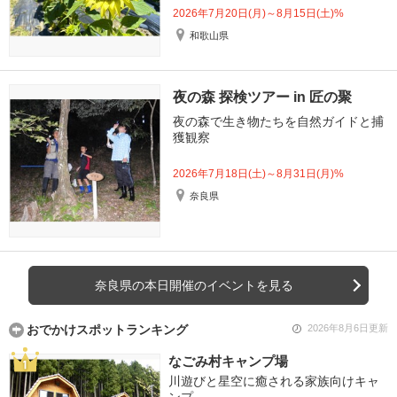
2026年7月20日(月)～8月15日(土)%
和歌山県
夜の森 探検ツアー in 匠の聚
夜の森で生き物たちを自然ガイドと捕
獲観察
2026年7月18日(土)～8月31日(月)%
奈良県
奈良県の本日開催のイベントを見る
おでかけスポットランキング
2026年8月6日更新
なごみ村キャンプ場
川遊びと星空に癒される家族向けキャ