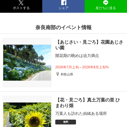
ポストする
シェア
友だちに送る
奈良南部のイベント情報
【あじさい・見ごろ】花園あじさ
い園
開花期の眺めは迫力満点
2026年7月上旬～2026年8月上旬%
和歌山県
【花・見ごろ】真土万葉の里 ひ
まわり畑
万葉人も訪れた由緒ある場所
無料