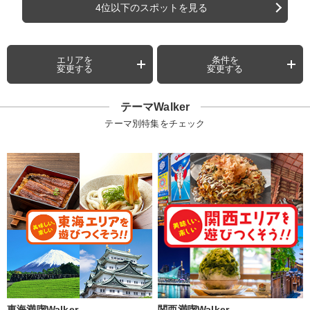
4位以下のスポットを見る
エリアを
条件を
変更する
変更する
テーマWalker
テーマ別特集をチェック
東海満喫Walker
関西満喫Walker