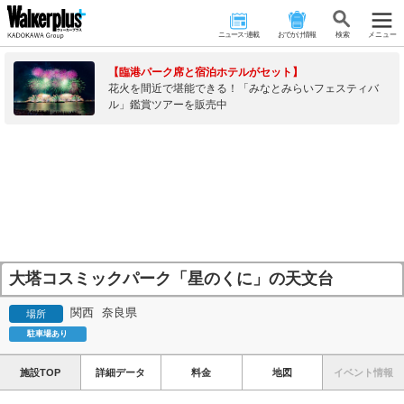
ニュース･連載
おでかけ情報
検 索
メニュー
【臨港パーク席と宿泊ホテルがセット】
花火を間近で堪能できる！「みなとみらいフェスティバ
ル」鑑賞ツアーを販売中
大塔コスミックパーク「星のくに」の天文台
関西
奈良県
場所
駐車場あり
施設TOP
詳細データ
料金
地図
イベント情報