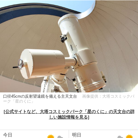
口径45cmの反射望遠鏡を備える主天文台
画像提供：大塔コスミックパ
ーク「星のくに」
[公式サイトなど、大塔コスミックパーク「星のくに」の天文台の詳
しい施設情報を見る]
今日
明日