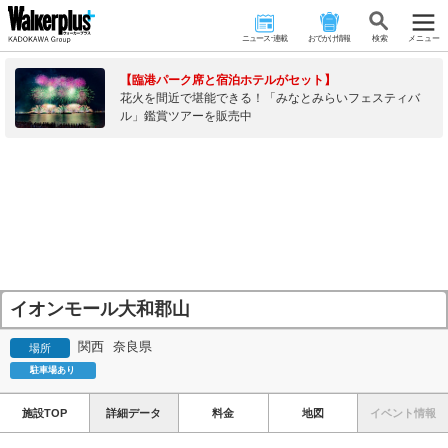
ニュース･連載
おでかけ情報
検 索
メニュー
【臨港パーク席と宿泊ホテルがセット】
花火を間近で堪能できる！「みなとみらいフェスティバ
ル」鑑賞ツアーを販売中
イオンモール大和郡山
関西
奈良県
場所
駐車場あり
施設TOP
詳細データ
料金
地図
イベント情報