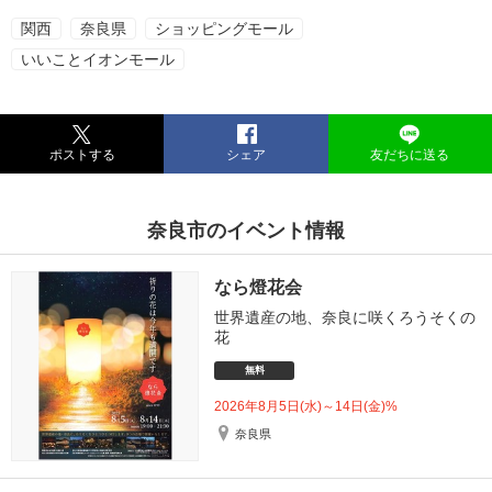
関西
奈良県
ショッピングモール
いいことイオンモール
ポストする
シェア
友だちに送る
奈良市のイベント情報
なら燈花会
世界遺産の地、奈良に咲くろうそくの
花
無料
2026年8月5日(水)～14日(金)%
奈良県