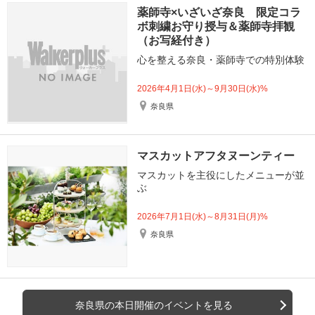
薬師寺×いざいざ奈良 限定コラ
ボ刺繍お守り授与＆薬師寺拝観
（お写経付き）
心を整える奈良・薬師寺での特別体験
2026年4月1日(水)～9月30日(水)%
奈良県
マスカットアフタヌーンティー
マスカットを主役にしたメニューが並
ぶ
2026年7月1日(水)～8月31日(月)%
奈良県
奈良県の本日開催のイベントを見る