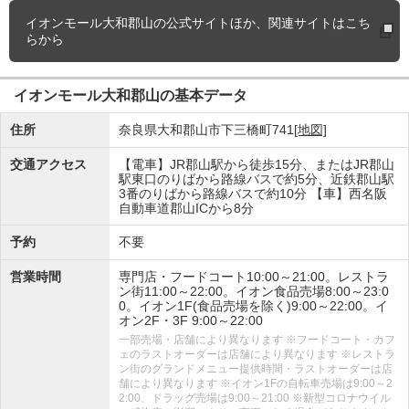
イオンモール大和郡山の
公式サイトほか、関連サイトはこち
らから
イオンモール大和郡山の基本データ
住所
奈良県大和郡山市下三橋町741
[地図]
交通アクセス
【電車】JR郡山駅から徒歩15分、またはJR郡山
駅東口のりばから路線バスで約5分、近鉄郡山駅
3番のりばから路線バスで約10分 【車】西名阪
自動車道郡山ICから8分
予約
不要
営業時間
専門店・フードコート10:00～21:00。レストラ
ン街11:00～22:00。イオン食品売場8:00～23:0
0。イオン1F(食品売場を除く)9:00～22:00。イ
オン2F・3F 9:00～22:00
一部売場・店舗により異なります ※フードコート・カフ
ェのラストオーダーは店舗により異なります ※レストラ
ン街のグランドメニュー提供時間・ラストオーダーは店
舗により異なります ※イオン1Fの自転車売場は9:00～2
2:00、ドラッグ売場は9:00～21:00 ※新型コロナウイル