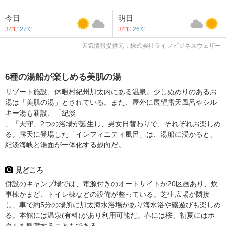
今日
明日
34℃
27℃
34℃
26℃
天気情報提供元：株式会社ライフビジネスウェザー
6種の湯船が楽しめる美肌の湯
リゾート施設、休暇村紀州加太内にある温泉。少しぬめりのあるお
湯は「美肌の湯」とされている。また、屋外に展望露天風呂やシル
キー湯も新設、「紀淡
」「天守」2つの浴場が誕生し、男女日替わりで、それぞれお楽しめ
る。露天に登場した「インフィニティ風呂」は、湯船に浸かると、
紀淡海峡と湯面が一体化する趣向だ。
見どころ
併設のキャンプ場では、電源付きのオートサイトが20区画あり、炊
事棟かまど、トイレ棟などの設備が整っている。芝生広場が隣接
し、車で約5分の場所に加太海水浴場があり海水浴や磯遊びも楽しめ
る。本館には温泉(有料)があり利用可能だ。春には桜、初夏にはホ