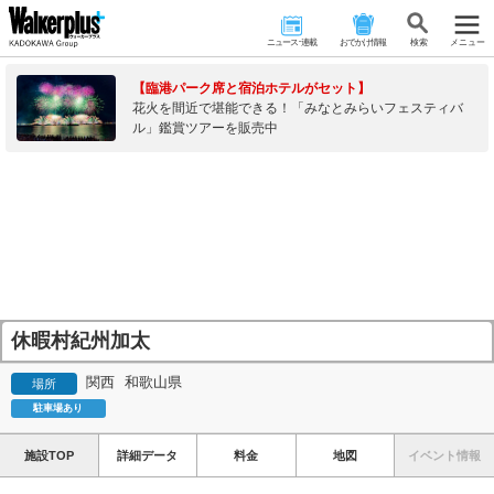
ニュース･連載
おでかけ情報
検 索
メニュー
【臨港パーク席と宿泊ホテルがセット】
花火を間近で堪能できる！「みなとみらいフェスティバ
ル」鑑賞ツアーを販売中
休暇村紀州加太
関西
和歌山県
場所
駐車場あり
施設TOP
詳細データ
料金
地図
イベント情報