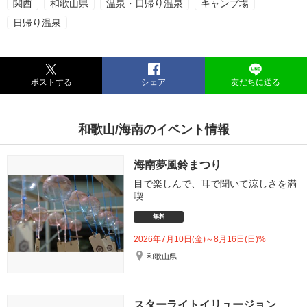
関西
和歌山県
温泉・日帰り温泉
キャンプ場
日帰り温泉
ポストする
シェア
友だちに送る
和歌山/海南のイベント情報
海南夢風鈴まつり
目で楽しんで、耳で聞いて涼しさを満
喫
無料
2026年7月10日(金)～8月16日(日)%
和歌山県
スターライトイリュージョン