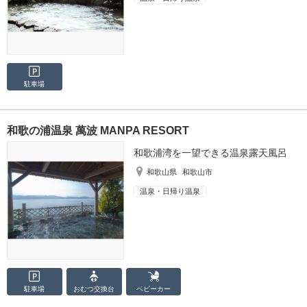
駐車場
和歌の浦温泉 萬波 MANPA RESORT
和歌浦湾を一望できる温泉露天風呂
和歌山県
和歌山市
温泉・日帰り温泉
駐車場
おむつ
交換台
ベビーカー