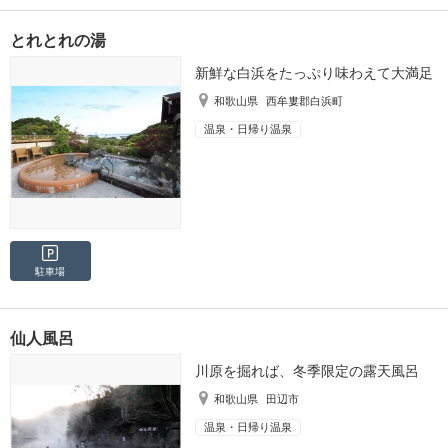
とれとれの湯
新鮮な白浜をたっぷり味わえて大満足
和歌山県
西牟婁郡白浜町
温泉・日帰り温泉
駐車場
仙人風呂
川原を掘れば、冬季限定の露天風呂
和歌山県
田辺市
温泉・日帰り温泉