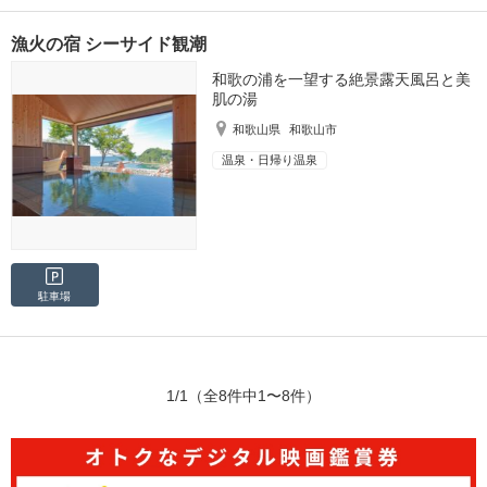
漁火の宿 シーサイド観潮
和歌の浦を一望する絶景露天風呂と美
肌の湯
和歌山県
和歌山市
温泉・日帰り温泉
駐車場
1/1
（全8件中1〜8件）