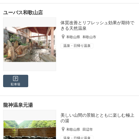
ユーバス和歌山店
体質改善とリフレッシュ効果が期待で
きる天然温泉
和歌山県
和歌山市
温泉・日帰り温泉
駐車場
龍神温泉元湯
美しい山間の景観とともに楽しむ極上
の湯
和歌山県
田辺市
温泉・日帰り温泉