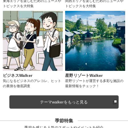
東海エリアを楽しむためのニュースや
関西エリアを楽しむためのニュースや
トピックスを大特集
トピックスを大特集
ビジネスWalker
星野リゾートWalker
気になるビジネスのアレコレ、ヒット
星野リゾートが運営する多彩な施設の
の裏側を徹底調査
最新情報をチェック！
テーマwalkerをもっと見る
季節特集
季節を感じる人気のスポットやイベントを紹介