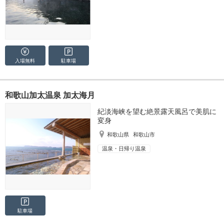
入場無料
駐車場
和歌山加太温泉 加太海月
紀淡海峡を望む絶景露天風呂で美肌に
変身
和歌山県
和歌山市
温泉・日帰り温泉
駐車場