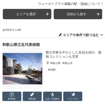
ウォーカープラス掲載の駅・路線について
エリアを選択
目的から探す
全4件中1〜4件
エリアや条件で絞り込む
和歌山県立近代美術館
郷土作家を中心とした名品を紹介。版
画コレクションも充実
和歌山県
和歌山市
美術館
駐車場
授乳室
おむつ
交換台
ベビーカー