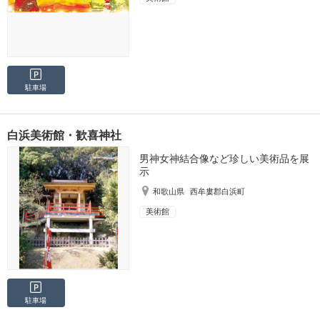
駐車場
白浜美術館・歓喜神社
男神女神結合像など珍しい美術品を展
示
和歌山県
西牟婁郡白浜町
美術館
駐車場