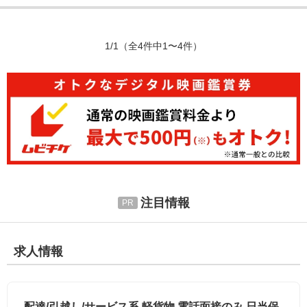
1/1
（全4件中1〜4件）
注目情報
求人情報
配達/引越し/サービス系 軽貨物 電話面接のみ 日当保