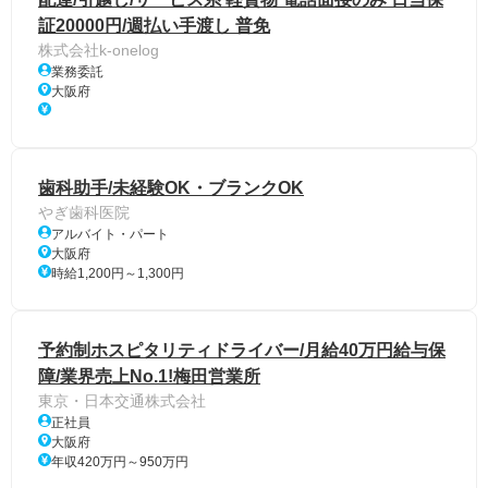
証20000円/週払い手渡し 普免
株式会社k-onelog
業務委託
大阪府
歯科助手/未経験OK・ブランクOK
やぎ歯科医院
アルバイト・パート
大阪府
時給1,200円～1,300円
予約制ホスピタリティドライバー/月給40万円給与保
障/業界売上No.1!梅田営業所
東京・日本交通株式会社
正社員
大阪府
年収420万円～950万円