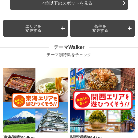
4位以下のスポットを見る
エリアを
条件を
変更する
変更する
テーマWalker
テーマ別特集をチェック
東海満喫Walker
関西満喫Walker