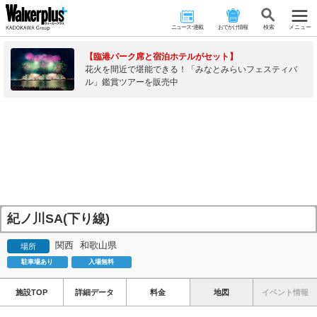
ニュース･連載
おでかけ情報
検 索
メニュー
【臨港パーク席と宿泊ホテルがセット】
花火を間近で堪能できる！「みなとみらいフェスティバ
ル」鑑賞ツアーを販売中
紀ノ川SA(下り線)
関西
和歌山県
場所
駐車場あり
入場無料
施設TOP
詳細データ
料金
地図
イベント情報