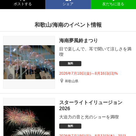
ポストする
シェア
友だちに送る
和歌山/海南のイベント情報
海南夢風鈴まつり
目で楽しんで、耳で聞いて涼しさを満
喫
無料
2026年7月10日(金)～8月16日(日)%
和歌山県
スターライトイリュージョン
2026
大迫力の音と光のショーを満喫
無料
2026年7月19日(日)、8月13日(木)～15日