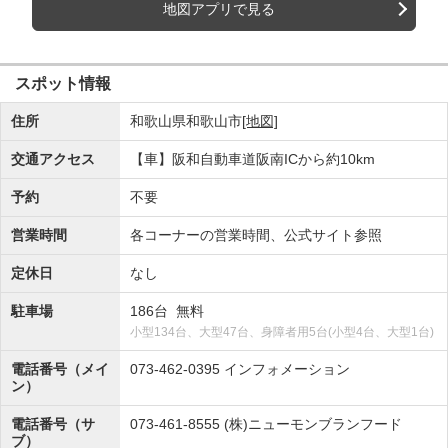
地図アプリで見る
スポット情報
住所
和歌山県和歌山市
[地図]
交通アクセス
【車】阪和自動車道阪南ICから約10km
予約
不要
営業時間
各コーナーの営業時間、公式サイト参照
定休日
なし
駐車場
186台 無料
小型134台、大型47台、身障者用5台(小型4台、大型1台)
電話番号（メイ
073-462-0395
インフォメーション
ン）
電話番号（サ
073-461-8555
(株)ニューモンブランフード
ブ）