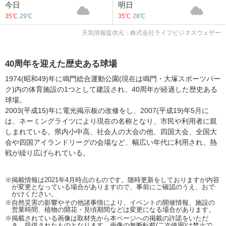
今日
明日
35℃
29℃
35℃
28℃
天気情報提供元：株式会社ライフビジネスウェザー
40周年を迎えた歴史ある球場
1974(昭和49)年に鳴門総合運動公園(現在は鳴門・大塚スポーツパー
ク)内の体育施設の1つとして建設され、40周年が経過した歴史ある
球場。
2003(平成15)年に電光掲示板の改修をし、2007(平成19)年5月に
は、ネーミングライツにより現在の名称となり、市民や利用者に親
しまれている。県内小中高、社会人の大会の他、四国大会、全国大
会や四国アイランドリーグの会場など、幅広い年代に利用され、熱
戦が繰り広げられている。
※掲載情報は2021年4月時点のものです。随時更新をしておりますが内容
が変更となっている場合がありますので、事前にご確認のうえ、おで
かけください。
※自然災害の影響やその他諸事情により、イベントの開催情報、施設の
営業時間、植物の開花・見頃期間などは変更になる場合があります。
※掲載されている画像は取材先から本ページへの掲載の許諾をいただ
き、提供されたものとなります。画像の無断転載(二次使用)は禁止で