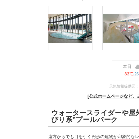
本日
33℃
2
天気情報提供元：
[公式ホームページなど、
ウォータースライダーや屋
びり系”プールパーク
遠方からでも目を引く円形の建物が印象的な