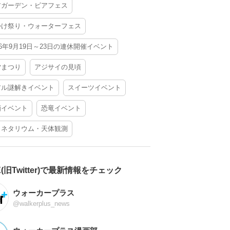
アガーデン・ビアフェス
かけ祭り・ウォーターフェス
26年9月19日～23日の連休開催イベント
夕まつり
アジサイの見頃
アル謎解きイベント
スイーツイベント
酒イベント
恐竜イベント
ラネタリウム・天体観測
X(旧Twitter)で最新情報をチェック
ウォーカープラス
@walkerplus_news