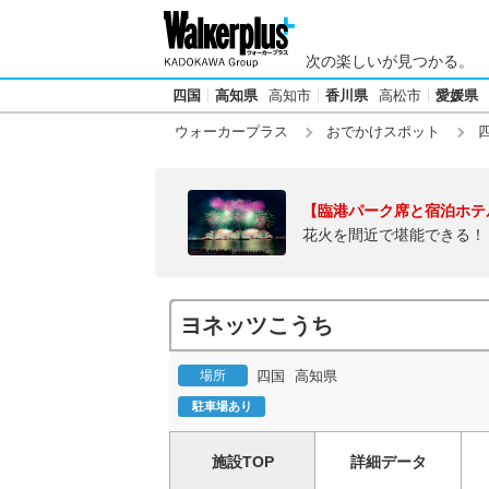
次の楽しいが見つかる。
四国
高知県
高知市
香川県
高松市
愛媛県
ウォーカープラス
おでかけスポット
【臨港パーク席と宿泊ホテ
花火を間近で堪能できる！
ヨネッツこうち
場所
四国
高知県
駐車場あり
施設TOP
詳細データ