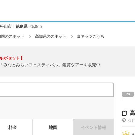
松山市
徳島県
徳島市
四国のスポット
高知県のスポット
ヨネッツこうち
ルがセット】
「みなとみらいフェスティバル」鑑賞ツアーを販売中
高
8月
料金
地図
イベント情報
ま