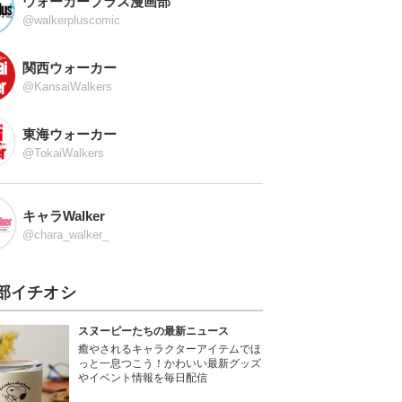
ウォーカープラス漫画部
@walkerpluscomic
関西ウォーカー
@KansaiWalkers
東海ウォーカー
@TokaiWalkers
キャラWalker
@chara_walker_
部イチオシ
スヌーピーたちの最新ニュース
癒やされるキャラクターアイテムでほ
っと一息つこう！かわいい最新グッズ
やイベント情報を毎日配信