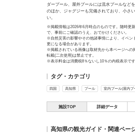
ダープール、屋外プールには流水プールなど
のほか、ジャグジーも完備されており、小さ
い。
※掲載情報は2026年6月時点のものです。随時
で、事前にご確認のうえ、おでかけください。
※自然災害の影響やその他諸事情により、イベン
更になる場合があります。
※掲載されている画像は取材先から本ページへの
転載(二次使用)は禁止です。
※表示料金は消費税8％ないし10％の内税表示で
タグ・カテゴリ
四国
高知県
プール
室内プール(屋内プ
施設TOP
詳細データ
高知県の観光ガイド・関連ペー