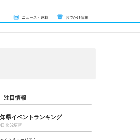
ニュース・連載
おでかけ情報
注目情報
知県イベントランキング
9日 9:32更新
っくらミュージアム