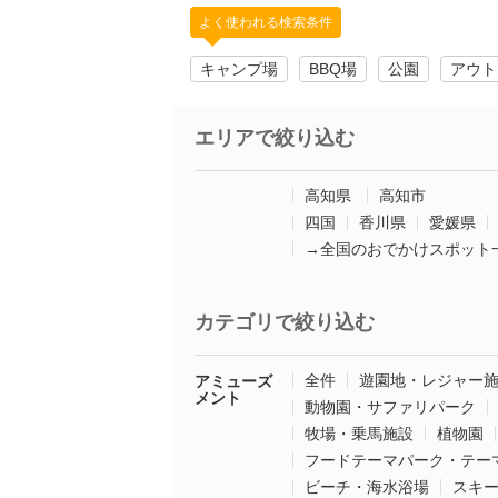
よく使われる検索条件
キャンプ場
BBQ場
公園
アウト
エリアで絞り込む
高知県
高知市
四国
香川県
愛媛県
→全国のおでかけスポット
カテゴリで絞り込む
全件
遊園地・レジャー
アミューズ
メント
動物園・サファリパーク
牧場・乗馬施設
植物園
フードテーマパーク・テー
ビーチ・海水浴場
スキ