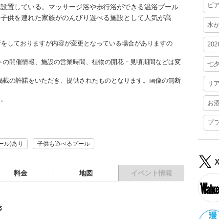
ビ
を設置している。マッサージ浴や歩行浴ができる温浴プール
い子供を連れた家族がのんびり遊べる施設として人気が高
水
更新をしておりますが内容が変更となっている場合がありますの
20
トの開催情報、施設の営業時間、植物の開花・見頃期間などは変
七
掲載の許諾をいただき、提供されたものとなります。画像の無断
リ
す。
お
プ
ール)あり
子供も遊べるプール
料金
地図
イベント情報
ジ