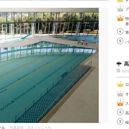
プ
特
界
第
パ
高
8月
ロ
オ
ス
高
桜
ール
写真提供：ヨネッツこうち