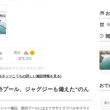
お
高
閲
明日
32℃
6℃
25℃
株式会社ライフビジネスウェザー
ヨネッツこうちの詳しい施設情報を見る]
おで
外プール、ジャグジーも備えた“のん
夏
レジャー施設。屋内プールにはエクササイズプールやスライ